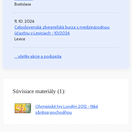
Bratislava
11. 10. 2026
Celoslovenská zberateľská burza s medzinárodnou
účasťou v Leviciach - 10/2026
Levice
... všetky akcie a podujatia
Súvisiace materiály (1):
Olympijské hry Londýn 2012 - Niké
s&nbsp;pochodňou