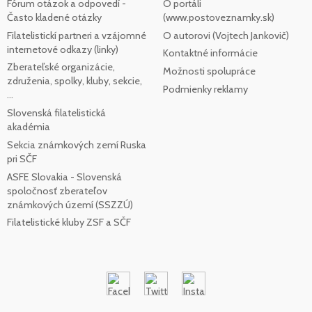
Fórum otázok a odpovedí -
O portáli
Často kladené otázky
(www.postoveznamky.sk)
Filatelistickí partneri a vzájomné
O autorovi (Vojtech Jankovič)
internetové odkazy (linky)
Kontaktné informácie
Zberateľské organizácie,
Možnosti spolupráce
združenia, spolky, kluby, sekcie,
Podmienky reklamy
...
Slovenská filatelistická
akadémia
Sekcia známkových zemí Ruska
pri SČF
ASFE Slovakia - Slovenská
spoločnosť zberateľov
známkových území (SSZZÚ)
Filatelistické kluby ZSF a SČF