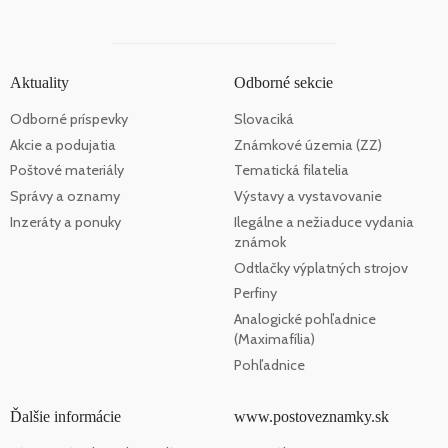
Aktuality
Odborné sekcie
Odborné príspevky
Slovaciká
Akcie a podujatia
Známkové územia (ZZ)
Poštové materiály
Tematická filatelia
Správy a oznamy
Výstavy a vystavovanie
Inzeráty a ponuky
Ilegálne a nežiaduce vydania
známok
Odtlačky výplatných strojov
Perfiny
Analogické pohľadnice
(Maximafília)
Pohľadnice
Ďalšie informácie
www.postoveznamky.sk