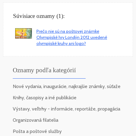
Súvisiace oznamy (1):
Prečo nie sú na poštovej známke
Olympijské hry Londýn 2012 uvedené
olympijské kruhy ani logo?
Oznamy podľa kategórií
Nové vydania, inaugurácie, najkrajšie známky, súťaže
Knihy, časopisy a iné publikácie
Výstavy, veľtrhy - informácie, reportáže, propagácia
Organizovaná filatelia
Pošta a poštové služby