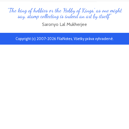
"The king of hobbies or the 'Hobby of Kings', as one might
say, stamp collecting is indeed an art by itself"
Saronyo Lal Mukherjee
Copyright (c) 2007-2026 FilaNotes, Všetky práva vyhradené.