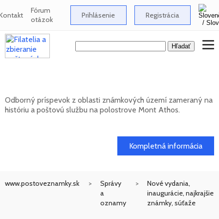
Fórum
Kontakt
Prihlásenie
Registrácia
otázok
Známkové územia - Mont Athos
Odborný príspevok z oblasti známkových území zameraný na
históriu a poštovú službu na polostrove Mont Athos.
02. 02. 2026
Kompletná informácia
www.postoveznamky.sk
Správy
Nové vydania,
a
inaugurácie, najkrajšie
oznamy
známky, súťaže