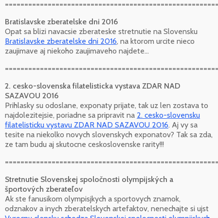
======================================================
Bratislavske zberatelske dni 2016
Opat sa blizi navacsie zberateske stretnutie na Slovensku
Bratislavske zberatelske dni 2016
, na ktorom urcite nieco
zaujimave aj niekoho zaujimaveho najdete...
======================================================
2. cesko-slovenska filatelisticka vystava ZDAR NAD
SAZAVOU 2016
Prihlasky su odoslane, exponaty prijate, tak uz len zostava to
najdolezitejsie, poriadne sa pripravit na
2. cesko-slovensku
filatelisticku vystavu ZDAR NAD SAZAVOU 2016
. Aj vy sa
tesite na niekolko novych slovenskych exponatov? Tak sa zda,
ze tam budu aj skutocne ceskoslovenske rarity!!!
======================================================
Stretnutie Slovenskej spoločnosti olympijských a
športových zberateľov
Ak ste fanusikom olympisjkych a sportovych znamok,
odznakov a inych zberatelskych artefaktov, nenechajte si ujst