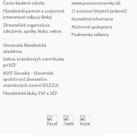
Často kladené otázky
(www.postoveznamky.sk)
Filatelistickí partneri a vzájomné
O autorovi (Vojtech Jankovič)
internetové odkazy (linky)
Kontaktné informácie
Zberateľské organizácie,
Možnosti spolupráce
združenia, spolky, kluby, sekcie,
Podmienky reklamy
...
Slovenská filatelistická
akadémia
Sekcia známkových zemí Ruska
pri SČF
ASFE Slovakia - Slovenská
spoločnosť zberateľov
známkových území (SSZZÚ)
Filatelistické kluby ZSF a SČF