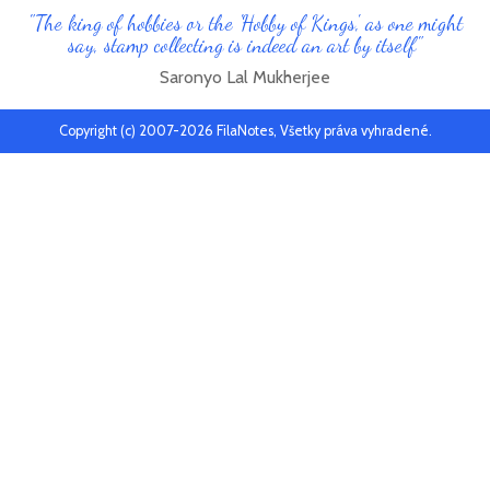
"The king of hobbies or the 'Hobby of Kings', as one might
say, stamp collecting is indeed an art by itself"
Saronyo Lal Mukherjee
Copyright (c) 2007-2026 FilaNotes, Všetky práva vyhradené.