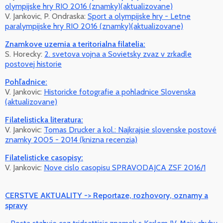
olympijske hry RIO 2016 (znamky)(aktualizovane)
V. Jankovic, P. Ondraska:
Sport a olympijske hry - Letne
paralympijske hry RIO 2016 (znamky)(aktualizovane)
Znamkove uzemia a teritorialna filatelia:
S. Horecky:
2. svetova vojna a Sovietsky zvaz v zrkadle
postovej historie
Pohľadnice:
V. Jankovic:
Historicke fotografie a pohladnice Slovenska
(aktualizovane)
Filatelisticka literatura:
V. Jankovic:
Tomas Drucker a kol.: Najkrajsie slovenske postové
znamky 2005 - 2014 (knizna recenzia)
Filatelisticke casopisy:
V. Jankovic:
Nove cislo casopisu SPRAVODAJCA ZSF 2016/1
CERSTVE AKTUALITY -> Reportaze, rozhovory, oznamy a
spravy