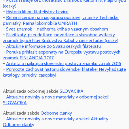
-
Posta stahuje cez tridsattisic znamok s Karlom IV. Maju chybu
(cesky)
-
Historia klubu filatelistov Levice
-
Reminiscencie na inauguraciu postovej znamky Technicke
pamiatky: Parna lokomobila UMRATH
-
Svet znamok – nadherna kniha s vzacnym obsahom
-
Falzifikaty, pseudotlace, novotlace a skusobne vytlacky
znamok tigrich hlav Kralovstva Kabul v ciernej farbe (cesky)
-
Aktuálne informacie zo Svazu ceskych filatelistu
-
Ponuka prihlasit exponaty na Europsku vystavu postovych
znamok FINLANDIA 2017
-
Anketa o najkrajsiu slovensku postovu znamku za rok 2015
-
Pomozte zachovat historiu slovenskej filatelie! Nevyhadzujte
katalogy, prirucky, casopisy!
Aktualizacia odbornej sekcie
SLOVACIKA
-
Aktualne novinky a nove materialy v odbornej sekcii
SLOVACIKA
Aktualizacia sekcie
Odborne clanky
-
Aktualne novinky a nove materialy v sekcii Aktuality -
Odborne clanky