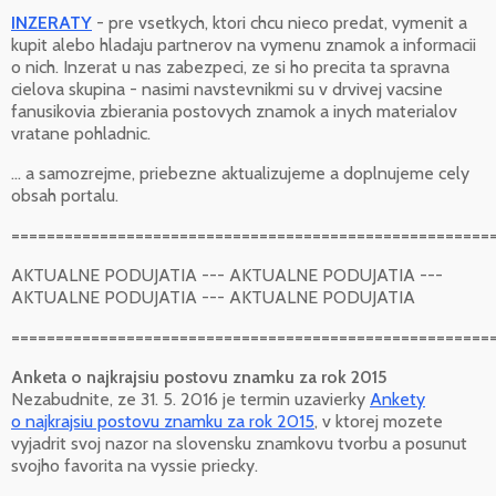
INZERATY
- pre vsetkych, ktori chcu nieco predat, vymenit a
kupit alebo hladaju partnerov na vymenu znamok a informacii
o nich. Inzerat u nas zabezpeci, ze si ho precita ta spravna
cielova skupina - nasimi navstevnikmi su v drvivej vacsine
fanusikovia zbierania postovych znamok a inych materialov
vratane pohladnic.
... a samozrejme, priebezne aktualizujeme a doplnujeme cely
obsah portalu.
======================================================
AKTUALNE PODUJATIA --- AKTUALNE PODUJATIA ---
AKTUALNE PODUJATIA --- AKTUALNE PODUJATIA
======================================================
Anketa o najkrajsiu postovu znamku za rok 2015
Nezabudnite, ze 31. 5. 2016 je termin uzavierky
Ankety
o najkrajsiu postovu znamku za rok 2015
, v ktorej mozete
vyjadrit svoj nazor na slovensku znamkovu tvorbu a posunut
svojho favorita na vyssie priecky.