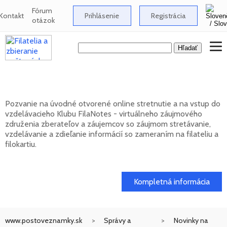
Fórum
Kontakt
Prihlásenie
Registrácia
otázok
Klub FilaNotes otvára nový ročník 2026
Pozvanie na úvodné otvorené online stretnutie a na vstup do
vzdelávacieho Klubu FilaNotes - virtuálneho záujmového
združenia zberateľov a záujemcov so záujmom stretávanie,
vzdelávanie a zdieľanie informácií so zameraním na filateliu a
filokartiu.
17. 02. 2026
Kompletná informácia
www.postoveznamky.sk
Správy a
Novinky na