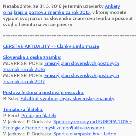
Nezabudnite, ze 31. 5. 2016 je termin uzavierky
Ankety
o najkrajsiu postovu znamku za rok 2015
, v ktorej mozete
vyjadrit svoj nazor na slovensku znamkovu tvorbu a posunut
svojho favorita na vyssie priecky.
======================================================
CERSTVE AKTUALITY -> Clanky a informacie
Slovenska a ceska znamka:
MDVRR SR, POFIS:
Emisný plan slovenskych postovych
znamok na rok 2016
MDVRR SR, POFIS:
Emisný plan slovenskych postovych
znamok na rok 2017
Postova historia a postova prevadzka:
R. Sulej:
Falzifikát vyrobnej chyby slovenskej znaámky
Tematicka filatelia:
P. Fencl:
Predaj vo filatelii
V. Jankovic, P. Ondraska:
Spolocny emisny rad EUROPA 2016 -
Ekologia v Europe - mysli zeleno!(aktualizovane)
V. Jankovic, P. Ondraska:
Sport a olympijske hry - Letne