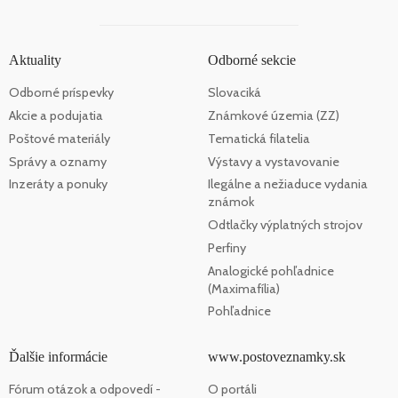
Aktuality
Odborné sekcie
Odborné príspevky
Slovaciká
Akcie a podujatia
Známkové územia (ZZ)
Poštové materiály
Tematická filatelia
Správy a oznamy
Výstavy a vystavovanie
Inzeráty a ponuky
Ilegálne a nežiaduce vydania
známok
Odtlačky výplatných strojov
Perfiny
Analogické pohľadnice
(Maximafília)
Pohľadnice
Ďalšie informácie
www.postoveznamky.sk
Fórum otázok a odpovedí -
O portáli