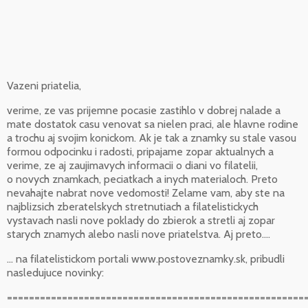
Vazeni priatelia,
verime, ze vas prijemne pocasie zastihlo v dobrej nalade a
mate dostatok casu venovat sa nielen praci, ale hlavne rodine
a trochu aj svojim konickom. Ak je tak a znamky su stale vasou
formou odpocinku i radosti, pripajame zopar aktualnych a
verime, ze aj zaujimavych informacii o diani vo filatelii,
o novych znamkach, peciatkach a inych materialoch. Preto
nevahajte nabrat nove vedomosti! Zelame vam, aby ste na
najblizsich zberatelskych stretnutiach a filatelistickych
vystavach nasli nove poklady do zbierok a stretli aj zopar
starych znamych alebo nasli nove priatelstva. Aj preto....
... na filatelistickom portali www.postoveznamky.sk, pribudli
nasledujuce novinky:
======================================================