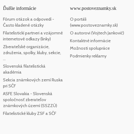
Ďalšie informácie
www.postoveznamky.sk
Fórum otázok a odpovedí -
O portáli
Často kladené otázky
(www.postoveznamky.sk)
Filatelistickí partneri a vzájomné
O autorovi (Vojtech Jankovič)
internetové odkazy (linky)
Kontaktné informácie
Zberateľské organizácie,
Možnosti spolupráce
združenia, spolky, kluby, sekcie,
Podmienky reklamy
...
Slovenská filatelistická
akadémia
Sekcia známkových zemí Ruska
pri SČF
ASFE Slovakia - Slovenská
spoločnosť zberateľov
známkových území (SSZZÚ)
Filatelistické kluby ZSF a SČF