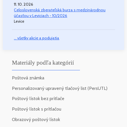
11. 10. 2026
Celoslovenská zberateľská burza s medzinárodnou
účasťou v Leviciach - 10/2026
Levice
... všetky akcie a podujatia
Materiály podľa kategórií
Poštová známka
Personalizovaný upravený tlačový list (PersUTL)
Poštový lístok bez prítlače
Poštový lístok s prítlačou
Obrazový poštový lístok