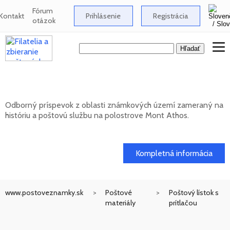
Fórum
Kontakt
Prihlásenie
Registrácia
otázok
Známkové územia - Mont Athos
Odborný príspevok z oblasti známkových území zameraný na
históriu a poštovú službu na polostrove Mont Athos.
02. 02. 2026
Kompletná informácia
www.postoveznamky.sk
Poštové
Poštový lístok s
materiály
prítlačou