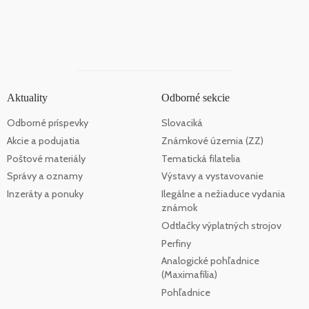
Aktuality
Odborné sekcie
Odborné príspevky
Slovaciká
Akcie a podujatia
Známkové územia (ZZ)
Poštové materiály
Tematická filatelia
Správy a oznamy
Výstavy a vystavovanie
Inzeráty a ponuky
Ilegálne a nežiaduce vydania
známok
Odtlačky výplatných strojov
Perfiny
Analogické pohľadnice
(Maximafília)
Pohľadnice