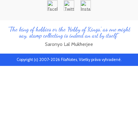
"The king of hobbies or the 'Hobby of Kings', as one might
say, stamp collecting is indeed an art by itself"
Saronyo Lal Mukherjee
Copyright (c) 2007-2026 FilaNotes, Všetky práva vyhradené.