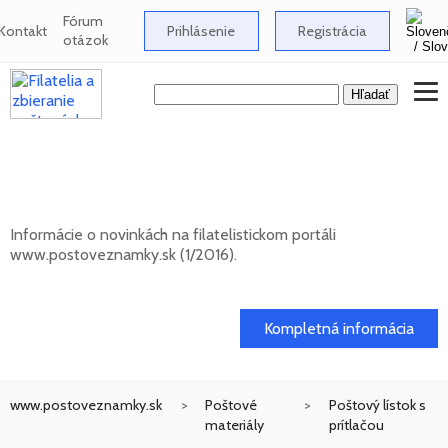
Fórum
Kontakt
Prihlásenie
Registrácia
otázok
Novinky na informačnom filatelistickom
portáli www.postoveznamky.sk (1/2026)
Informácie o novinkách na filatelistickom portáli
www.postoveznamky.sk (1/2016).
03. 02. 2026
Kompletná informácia
www.postoveznamky.sk
Poštové
Poštový lístok s
materiály
prítlačou