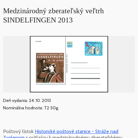
Medzinárodný zberateľský veľtrh
SINDELFINGEN 2013
Deň vydania: 24. 10. 2013
Nominálna hodnota: T2 50g
Poštový lístok
Historické poštové stanice - Stráže nad
Zvolenom
s prítlačou k medzinárodnému zberateľskému