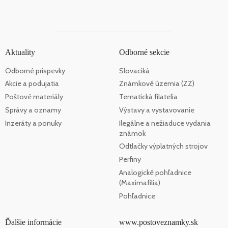
Aktuality
Odborné sekcie
Odborné príspevky
Slovaciká
Akcie a podujatia
Známkové územia (ZZ)
Poštové materiály
Tematická filatelia
Správy a oznamy
Výstavy a vystavovanie
Inzeráty a ponuky
Ilegálne a nežiaduce vydania
známok
Odtlačky výplatných strojov
Perfiny
Analogické pohľadnice
(Maximafília)
Pohľadnice
Ďalšie informácie
www.postoveznamky.sk