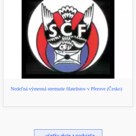
Nedeľná výmenná stretnutie filatelistov v Přerove (Česko)
... všetky akcie a podujatia