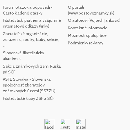
Fórum otázok a odpovedí -
O portáli
Často kladené otázky
(www.postoveznamky.sk)
Filatelistickí partneri a vzájomné
O autorovi (Vojtech Jankovič)
internetové odkazy (linky)
Kontaktné informácie
Zberateľské organizácie,
Možnosti spolupráce
združenia, spolky, kluby, sekcie,
Podmienky reklamy
...
Slovenská filatelistická
akadémia
Sekcia známkových zemí Ruska
pri SČF
ASFE Slovakia - Slovenská
spoločnosť zberateľov
známkových území (SSZZÚ)
Filatelistické kluby ZSF a SČF