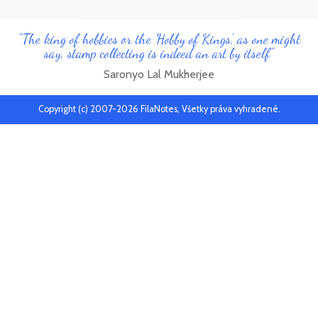
"The king of hobbies or the 'Hobby of Kings', as one might
say, stamp collecting is indeed an art by itself"
Saronyo Lal Mukherjee
Copyright (c) 2007-2026 FilaNotes, Všetky práva vyhradené.