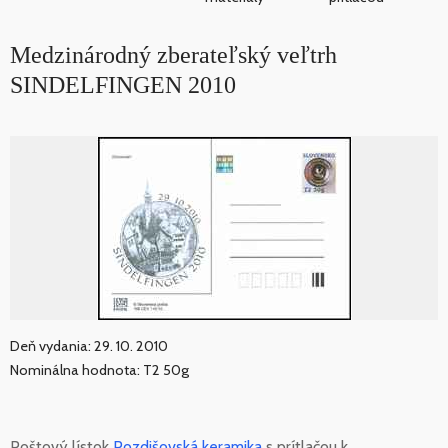
Medzinárodný zberateľský veľtrh
SINDELFINGEN 2010
Deň vydania: 29. 10. 2010
Nominálna hodnota: T2 50g
Poštový lístok
Pozdišovská keramika
s prítlačou k