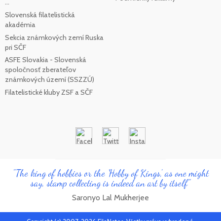
...
Slovenská filatelistická
akadémia
Sekcia známkových zemí Ruska
pri SČF
ASFE Slovakia - Slovenská
spoločnosť zberateľov
známkových území (SSZZÚ)
Filatelistické kluby ZSF a SČF
"The king of hobbies or the 'Hobby of Kings', as one might
say, stamp collecting is indeed an art by itself"
Saronyo Lal Mukherjee