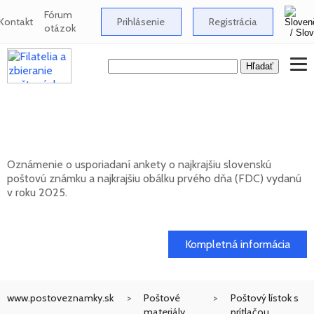
Fórum
Kontakt
Prihlásenie
Registrácia
otázok
Anketa o najkrajšiu slovenskú poštovú
známku za rok 2025
Oznámenie o usporiadaní ankety o najkrajšiu slovenskú
poštovú známku a najkrajšiu obálku prvého dňa (FDC) vydanú
v roku 2025.
17. 04. 2026
Kompletná informácia
www.postoveznamky.sk
Poštové
Poštový lístok s
materiály
prítlačou