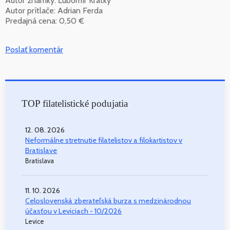
Autor známky: Ľubomír Krátky
Autor prítlače: Adrian Ferda
Predajná cena: 0,50 €
Poslať komentár
TOP filatelistické podujatia
12. 08. 2026
Neformálne stretnutie filatelistov a filokartistov v
Bratislave
Bratislava
11. 10. 2026
Celoslovenská zberateľská burza s medzinárodnou
účasťou v Leviciach - 10/2026
Levice