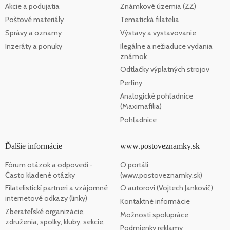
Akcie a podujatia
Známkové územia (ZZ)
Poštové materiály
Tematická filatelia
Správy a oznamy
Výstavy a vystavovanie
Inzeráty a ponuky
Ilegálne a nežiaduce vydania
známok
Odtlačky výplatných strojov
Perfiny
Analogické pohľadnice
(Maximafília)
Pohľadnice
Ďalšie informácie
www.postoveznamky.sk
Fórum otázok a odpovedí -
O portáli
Často kladené otázky
(www.postoveznamky.sk)
Filatelistickí partneri a vzájomné
O autorovi (Vojtech Jankovič)
internetové odkazy (linky)
Kontaktné informácie
Zberateľské organizácie,
Možnosti spolupráce
združenia, spolky, kluby, sekcie,
Podmienky reklamy