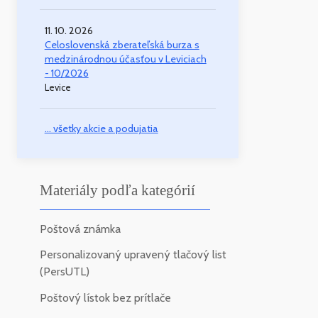
11. 10. 2026
Celoslovenská zberateľská burza s
medzinárodnou účasťou v Leviciach
- 10/2026
Levice
... všetky akcie a podujatia
Materiály podľa kategórií
Poštová známka
Personalizovaný upravený tlačový list
(PersUTL)
Poštový lístok bez prítlače