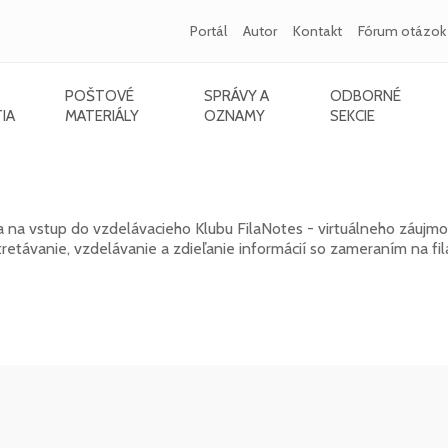
Portál
Autor
Kontakt
Fórum otázok
POŠTOVÉ
SPRÁVY A
ODBORNÉ
IA
MATERIÁLY
OZNAMY
SEKCIE
k 2026
a na vstup do vzdelávacieho Klubu FilaNotes - virtuálneho záujm
távanie, vzdelávanie a zdieľanie informácií so zameraním na fila