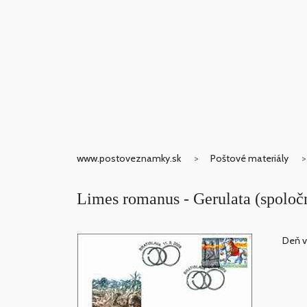
www.postoveznamky.sk
Poštové materiály
Limes romanus - Gerulata (spolo
Deň v