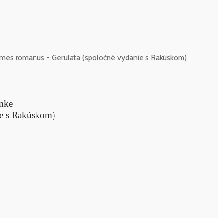
imes romanus - Gerulata (spoločné vydanie s Rakúskom)
ámke
ie s Rakúskom)