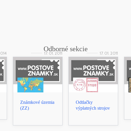
Odborné sekcie
 2014
17. 01. 2011
17. 01. 2011
Známkové územia
Odtlačky
(ZZ)
výplatných strojov