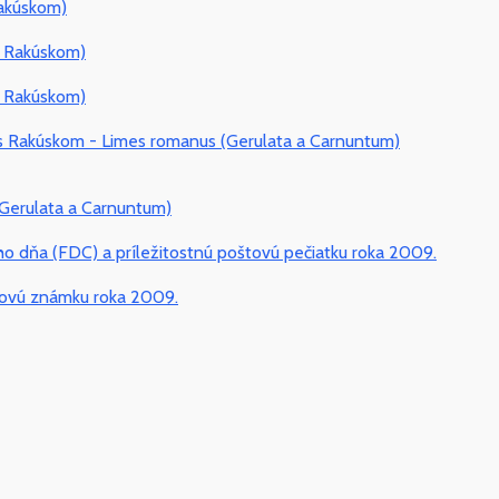
Rakúskom)
s Rakúskom)
s Rakúskom)
 Rakúskom - Limes romanus (Gerulata a Carnuntum)
Gerulata a Carnuntum)
ho dňa (FDC) a príležitostnú poštovú pečiatku roka 2009.
tovú známku roka 2009.