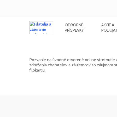
ODBORNÉ
AKCIE A
PRÍSPEVKY
PODUJAT
Klub FilaNotes otvára nový roční
Pozvanie na úvodné otvorené online stretnutie 
združenia zberateľov a záujemcov so záujmom stre
filokartiu.
17. 02. 2026