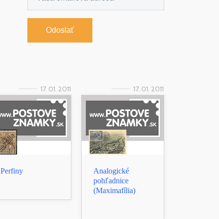
Odoslať
17. 01. 2011
17. 01. 2011
Perfiny
Analogické
pohľadnice
(Maximafília)