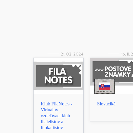
21. 02. 2024
16. 11.
Klub FilaNotes -
Slovaciká
Virtuálny
vzdelávací klub
filatelistov a
filokartistov