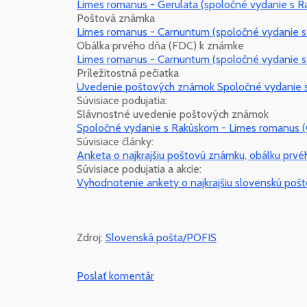
Limes romanus - Gerulata (spoločné vydanie s 
Poštová známka
Limes romanus - Carnuntum (spoločné vydanie 
Obálka prvého dňa (FDC) k známke
Limes romanus - Carnuntum (spoločné vydanie 
Príležitostná pečiatka
Uvedenie poštových známok Spoločné vydanie s
Súvisiace podujatia:
Slávnostné uvedenie poštových známok
Spoločné vydanie s Rakúskom - Limes romanus (
Súvisiace články:
Anketa o najkrajšiu poštovú známku, obálku prvé
Súvisiace podujatia a akcie:
Vyhodnotenie ankety o najkrajšiu slovenskú poš
Zdroj:
Slovenská pošta/POFIS
Poslať komentár