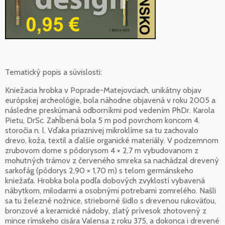
Tematický popis a súvislosti:
Kniežacia hrobka v Poprade-Matejovciach, unikátny objav
európskej archeológie, bola náhodne objavená v roku 2005 a
následne preskúmaná odborníkmi pod vedením PhDr. Karola
Pietu, DrSc. Zahĺbená bola 5 m pod povrchom koncom 4.
storočia n. l. Vďaka priaznivej mikroklíme sa tu zachovalo
drevo, koža, textil a ďalšie organické materiály. V podzemnom
zrubovom dome s pôdorysom 4 × 2,7 m vybudovanom z
mohutných trámov z červeného smreka sa nachádzal drevený
sarkofág (pôdorys 2,90 × 1,70 m) s telom germánskeho
kniežaťa. Hrobka bola podľa dobových zvyklostí vybavená
nábytkom, milodarmi a osobnými potrebami zomrelého. Našli
sa tu železné nožnice, strieborné šidlo s drevenou rukoväťou,
bronzové a keramické nádoby, zlatý prívesok zhotovený z
mince rímskeho cisára Valensa z roku 375, a dokonca i drevené