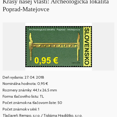
Krásy našej vlasti: Archeologická lokalita
Poprad-Matejovce
Deň vydania: 27. 04. 2018
Nominálna hodnota: 0,95 €
Rozmery známky: 44,1 x 26,5 mm
Forma tlačového listu: TL
Počet známok na tlačovom liste: 50
Počet známok v sérii: 1
Tlačiareň: Rempo, s.r.o. / Tiskárna Hradištko, s.r.o.