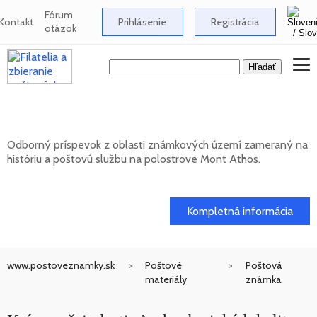
Fórum
Kontakt
Prihlásenie
Registrácia
otázok
Známkové územia - Mont Athos
Odborný príspevok z oblasti známkových území zameraný na
históriu a poštovú službu na polostrove Mont Athos.
02. 02. 2026
Kompletná informácia
www.postoveznamky.sk
Poštové
Poštová
materiály
známka