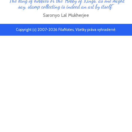
"The king of hobbies or the 'Hobby of Kings', as one might
say, stamp collecting is indeed an art by itself"
Saronyo Lal Mukherjee
Copyright (c) 2007-2026 FilaNotes, Všetky práva vyhradené.