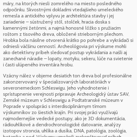
máry, na ktorých niesli zomrelého na miesto posledného
odpočinku. Skvostnými dokladmi vtedajšieho umeleckého
remesla a antického vplyvu je architektúra stavby i jej
zariadenie – sústružený stôl, stolček, hracia doska s
kamennými žetónmi, a najmä honosné lôžko s pružiacim
roštom z tisového dreva, obložené strieborným plechom.
Hrobka bola násilne otvorená krátko po pohrebe a vykrádači si
odniesli väčšinu cenností. Archeológovia pri výskume mohli
ako detektívny príbeh sledovať postup vykrádania a našli aj
zanechané náradie – lopaty, motyku, sekeru, lúče na svietenie
i časti ulúpeného inventára hrobu.
Vzácny nález v objeme desiatich ton dreva bol profesionálne
zakonzervovaný v špecializovaných laboratóriách v
severonemeckom Schleswigu. Jeho vyhodnotenie i
sprístupnenie verejnosti pripravuje Archeologický ústav SAV,
Zemské múzeum v Schleswigu a Podtatranské múzeum v
Poprade v spolupráci s interdisciplinárnym tímom
výskumníkov zo šiestich krajín. Pri svojej práci využívajú
najmodernejšie vedecké postupy, ako je 3D dokumentácia,
rádiouhlíkové a dendrochronologické datovanie, analýzy
izotopov stroncia, uhlíka a dusíka, DNA, patológia, zoológia,
botanika a pod. Výskumy umožnili zrekonštruovať príbeh