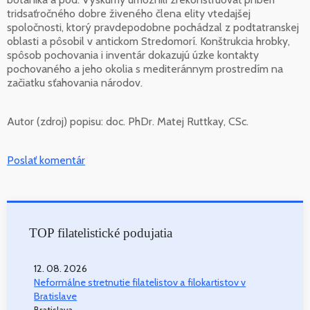
tridsaťročného dobre živeného člena elity vtedajšej
spoločnosti, ktorý pravdepodobne pochádzal z podtatranskej
oblasti a pôsobil v antickom Stredomorí. Konštrukcia hrobky,
spôsob pochovania i inventár dokazujú úzke kontakty
pochovaného a jeho okolia s mediteránnym prostredím na
začiatku sťahovania národov.
Autor (zdroj) popisu:
doc. PhDr. Matej Ruttkay, CSc.
Poslať komentár
TOP filatelistické podujatia
12. 08. 2026
Neformálne stretnutie filatelistov a filokartistov v
Bratislave