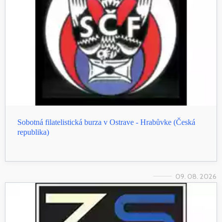
Sobotná filatelistická burza v Ostrave - Hrabůvke (Česká
republika)
09. 08. 2026