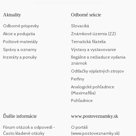
Aktuality
Odborné sekcie
Odborné príspevky
Slovaciká
Akcie a podujatia
Známkové územia (ZZ)
Poštové materiály
Tematická filatelia
Správy a oznamy
Výstavy a vystavovanie
Inzeráty a ponuky
Ilegálne a nežiaduce vydania
známok
Odtlačky výplatných strojov
Perfiny
Analogické pohľadnice
(Maximafília)
Pohľadnice
Ďalšie informácie
www.postoveznamky.sk
Fórum otázok a odpovedí -
O portáli
Často kladené otázky
(www.postoveznamky.sk)