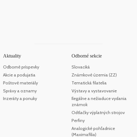
Aktuality
Odborné sekcie
Odborné príspevky
Slovaciká
Akcie a podujatia
Známkové územia (ZZ)
Poštové materiály
Tematická filatelia
Správy a oznamy
Výstavy a vystavovanie
Inzeráty a ponuky
Ilegálne a nežiaduce vydania
známok
Odtlačky výplatných strojov
Perfiny
Analogické pohľadnice
(Maximafília)