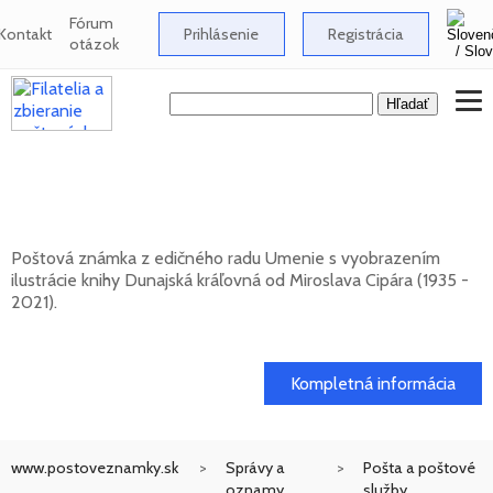
Fórum
Kontakt
Prihlásenie
Registrácia
otázok
UMENIE: Miroslav Cipár (1935 - 2021) -
Dunajská kráľovná
Poštová známka z edičného radu Umenie s vyobrazením
ilustrácie knihy Dunajská kráľovná od Miroslava Cipára (1935 -
2021).
20. 11. 2026 -
Kompletná informácia
www.postoveznamky.sk
Správy a
Pošta a poštové
oznamy
služby