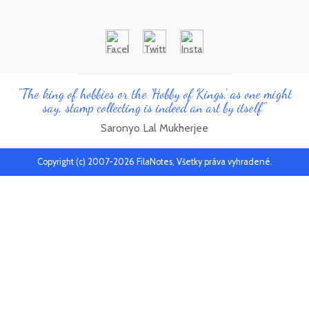
"The king of hobbies or the 'Hobby of Kings', as one might
say, stamp collecting is indeed an art by itself"
Saronyo Lal Mukherjee
Copyright (c) 2007-2026 FilaNotes, Všetky práva vyhradené.