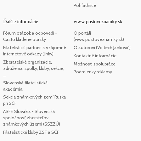
Pohľadnice
Ďalšie informácie
www.postoveznamky.sk
Fórum otázok a odpovedí -
O portáli
Často kladené otázky
(www.postoveznamky.sk)
Filatelistickí partneri a vzájomné
O autorovi (Vojtech Jankovič)
internetové odkazy (linky)
Kontaktné informácie
Zberateľské organizácie,
Možnosti spolupráce
združenia, spolky, kluby, sekcie,
Podmienky reklamy
...
Slovenská filatelistická
akadémia
Sekcia známkových zemí Ruska
pri SČF
ASFE Slovakia - Slovenská
spoločnosť zberateľov
známkových území (SSZZÚ)
Filatelistické kluby ZSF a SČF