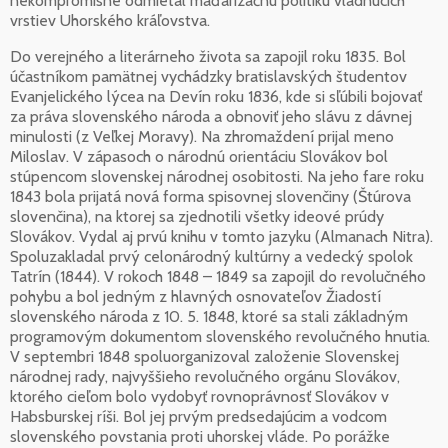
nekompromisne odmietal maďarizačnú politiku vládnucich
vrstiev Uhorského kráľovstva.
Do verejného a literárneho života sa zapojil roku 1835. Bol
účastníkom pamätnej vychádzky bratislavských študentov
Evanjelického lýcea na Devín roku 1836, kde si sľúbili bojovať
za práva slovenského národa a obnoviť jeho slávu z dávnej
minulosti (z Veľkej Moravy). Na zhromaždení prijal meno
Miloslav. V zápasoch o národnú orientáciu Slovákov bol
stúpencom slovenskej národnej osobitosti. Na jeho fare roku
1843 bola prijatá nová forma spisovnej slovenčiny (Štúrova
slovenčina), na ktorej sa zjednotili všetky ideové prúdy
Slovákov. Vydal aj prvú knihu v tomto jazyku (Almanach Nitra).
Spoluzakladal prvý celonárodný kultúrny a vedecký spolok
Tatrín (1844). V rokoch 1848 – 1849 sa zapojil do revolučného
pohybu a bol jedným z hlavných osnovateľov Žiadostí
slovenského národa z 10. 5. 1848, ktoré sa stali základným
programovým dokumentom slovenského revolučného hnutia.
V septembri 1848 spoluorganizoval založenie Slovenskej
národnej rady, najvyššieho revolučného orgánu Slovákov,
ktorého cieľom bolo vydobyť rovnoprávnosť Slovákov v
Habsburskej ríši. Bol jej prvým predsedajúcim a vodcom
slovenského povstania proti uhorskej vláde. Po porážke