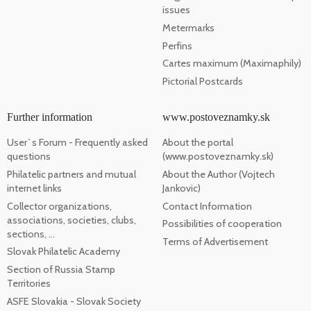
issues
Metermarks
Perfins
Cartes maximum (Maximaphily)
Pictorial Postcards
Further information
www.postoveznamky.sk
User`s Forum - Frequently asked
About the portal
questions
(www.postoveznamky.sk)
Philatelic partners and mutual
About the Author (Vojtech
internet links
Jankovic)
Collector organizations,
Contact Information
associations, societies, clubs,
Possibilities of cooperation
sections, ...
Terms of Advertisement
Slovak Philatelic Academy
Section of Russia Stamp
Territories
ASFE Slovakia - Slovak Society