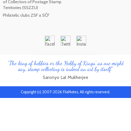
of Collectors of Postage Stamp
Territories (SSZZU)
Philatelic clubs ZSF a SČF
"The king of hobbies or the 'Hobby of Kings', as one might
say, stamp collecting is indeed an art by itself"
Saronyo Lal Mukherjee
Copyright (c) 2007-2026 FilaNotes, All rights reserved.