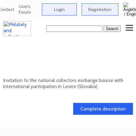
User's
Contact
Login
Registration
Forum
National collectors exchange bourse with
international participation in Levice
(Slovakia) - 12/202
Invitation to the national collectors exchange bourse with
international participation in Levice (Slovakia).
13. 12. 2026
Complete description