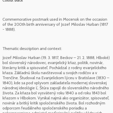
Colour: black
Commemorative postmark used in Mocenok on the occasion
of the 200th birth anniversary of Jozef Miloslav Hurban (1817
- 1888).
Thematic description and context:
Jozef Miloslav Hurban (19. 3. 1817, Beckov – 21. 2. 1888, Hlboké)
bol slovenský národovec, evanjelický kňaz, politik, novinár,
literárny kritik a spisovateľ. Pochádzal z rodiny evanjelického
kňaza. Základnú školu navštevoval u svojich rodičov a v
Trenčíne. Študoval na Evanjelickom lýceu v Bratislave (1830 –
1840), kde sa pod vplyvom zakladateľa modernej slovenskej
národnej ideológie Ľ. Štúra zapojil do slovenského národného
života. Za kňaza bol vysvätený roku 1840 a od roku 1843 bol
kňazom v Hlbokom. Vynikal najmä ako organizátor, spisovateľ,
novinár a britký kritik spoločenského života. Bol rozhodným
odporcom feudálneho spoločenského poriadku a