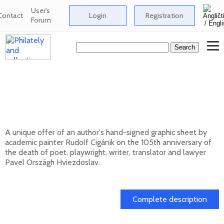
User's
Contact
Login
Registration
Forum
Signed graphic sheet of Rudolf Cigánik -
105th anniversary of the death of Pavol
Országh Hviezdoslav
A unique offer of an author's hand-signed graphic sheet by
academic painter Rudolf Cigánik on the 105th anniversary of
the death of poet, playwright, writer, translator and lawyer
Pavel Országh Hviezdoslav.
01. 03. 2026
Complete description