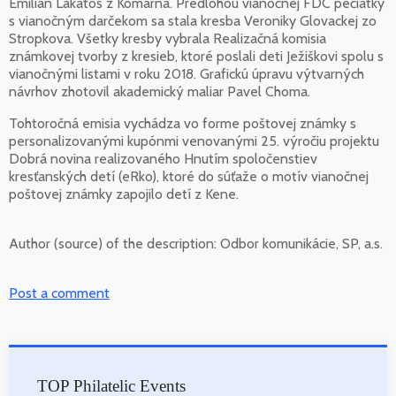
Emilián Lakatoš z Komárna. Predlohou vianočnej FDC pečiatky
s vianočným darčekom sa stala kresba Veroniky Glovackej zo
Stropkova. Všetky kresby vybrala Realizačná komisia
známkovej tvorby z kresieb, ktoré poslali deti Ježiškovi spolu s
vianočnými listami v roku 2018. Grafickú úpravu výtvarných
návrhov zhotovil akademický maliar Pavel Choma.
Tohtoročná emisia vychádza vo forme poštovej známky s
personalizovanými kupónmi venovanými 25. výročiu projektu
Dobrá novina realizovaného Hnutím spoločenstiev
kresťanských detí (eRko), ktoré do súťaže o motív vianočnej
poštovej známky zapojilo detí z Kene.
Author (source) of the description:
Odbor komunikácie, SP, a.s.
Post a comment
TOP Philatelic Events