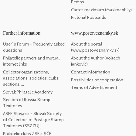
Perfins
Cartes maximum (Maximaphily)
Pictorial Postcards
Further information
www.postoveznamky.sk
User`s Forum - Frequently asked
About the portal
questions
(www.postoveznamky.sk)
Philatelic partners and mutual
About the Author (Vojtech
internet links
Jankovic)
Collector organizations,
Contact Information
associations, societies, clubs,
Possibilities of cooperation
sections, ...
Terms of Advertisement
Slovak Philatelic Academy
Section of Russia Stamp
Territories
ASFE Slovakia - Slovak Society
of Collectors of Postage Stamp
Territories (SSZZU)
Philatelic clubs ZSF a SČF