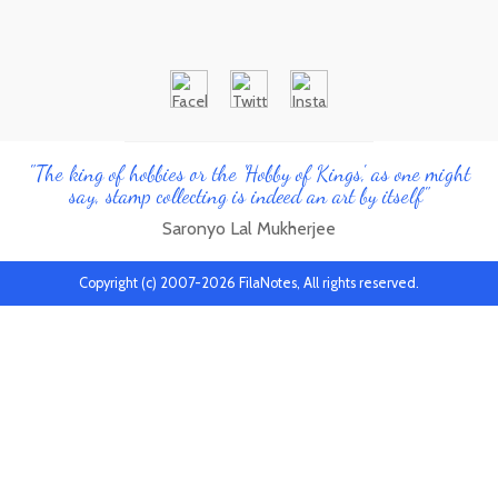
"The king of hobbies or the 'Hobby of Kings', as one might
say, stamp collecting is indeed an art by itself"
Saronyo Lal Mukherjee
Copyright (c) 2007-2026 FilaNotes, All rights reserved.