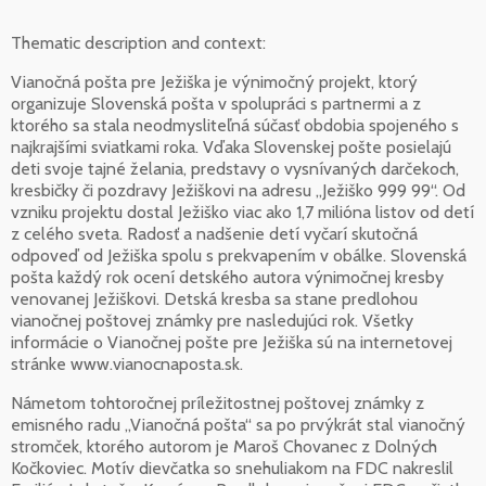
Thematic description and context:
Vianočná pošta pre Ježiška je výnimočný projekt, ktorý
organizuje Slovenská pošta v spolupráci s partnermi a z
ktorého sa stala neodmysliteľná súčasť obdobia spojeného s
najkrajšími sviatkami roka. Vďaka Slovenskej pošte posielajú
deti svoje tajné želania, predstavy o vysnívaných darčekoch,
kresbičky či pozdravy Ježiškovi na adresu „Ježiško 999 99“. Od
vzniku projektu dostal Ježiško viac ako 1,7 milióna listov od detí
z celého sveta. Radosť a nadšenie detí vyčarí skutočná
odpoveď od Ježiška spolu s prekvapením v obálke. Slovenská
pošta každý rok ocení detského autora výnimočnej kresby
venovanej Ježiškovi. Detská kresba sa stane predlohou
vianočnej poštovej známky pre nasledujúci rok. Všetky
informácie o Vianočnej pošte pre Ježiška sú na internetovej
stránke www.vianocnaposta.sk.
Námetom tohtoročnej príležitostnej poštovej známky z
emisného radu „Vianočná pošta“ sa po prvýkrát stal vianočný
stromček, ktorého autorom je Maroš Chovanec z Dolných
Kočkoviec. Motív dievčatka so snehuliakom na FDC nakreslil