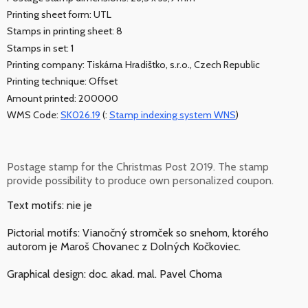
Printing sheet form: UTL
Stamps in printing sheet: 8
Stamps in set: 1
Printing company: Tiskárna Hradištko, s.r.o., Czech Republic
Printing technique: Offset
Amount printed: 200000
WMS Code:
SK026.19
(:
Stamp indexing system WNS
)
Postage stamp for the Christmas Post 2019. The stamp
provide possibility to produce own personalized coupon.
Text motifs: nie je
Pictorial motifs: Vianočný stromček so snehom, ktorého
autorom je Maroš Chovanec z Dolných Kočkoviec.
Graphical design: doc. akad. mal. Pavel Choma