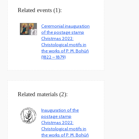
Related events (1):
Ceremonial inauguration
of the postage stamp
Christmas 2022:
Christological motifs in
the works of P. M. Bohúň
(1822 – 1879)
Related materials (2):
Inauguration of the
postage stamp
Christmas 2022:
Christological motifs in
the works of P. M. Bohúň