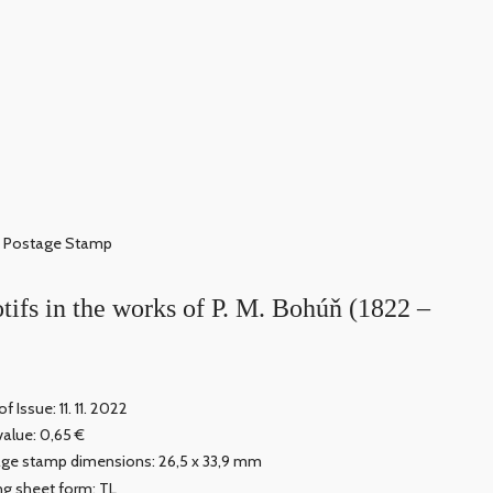
Postage Stamp
tifs in the works of P. M. Bohúň (1822 –
f Issue: 11. 11. 2022
value: 0,65 €
ge stamp dimensions: 26,5 x 33,9 mm
ing sheet form: TL