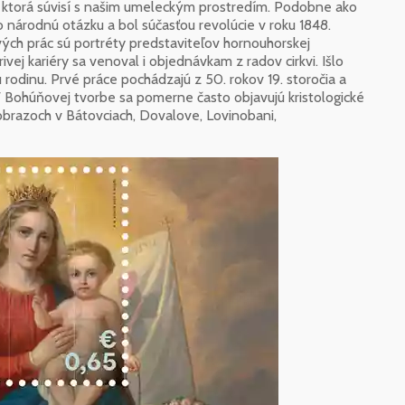
, ktorá súvisí s našim umeleckým prostredím. Podobne ako
 národnú otázku a bol súčasťou revolúcie v roku 1848.
ch prác sú portréty predstaviteľov hornouhorskej
ivej kariéry sa venoval i objednávkam z radov cirkvi. Išlo
 rodinu. Prvé práce pochádzajú z 50. rokov 19. storočia a
V Bohúňovej tvorbe sa pomerne často objavujú kristologické
brazoch v Bátovciach, Dovalove, Lovinobani,