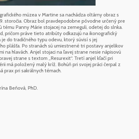
rafického múzea v Martine sa nachádza oltárny obraz s
19. storočia. Obraz bol pravdepodobne pôvodne určený pre
kú tému Panny Márie stojacej na zemeguli, odetej do slnka.
d, pričom práve tieto atribúty odkazujú na ikonografický
 je do tradičného typu odevu, ktorý súvisí s jej
o plášťa. Po stranách sú umiestnené tri postavy anjelikov
 na hlavách. Anjel stojaci na ľavej strane nesie nápisovú
ravej strane s textom „Resurexit“. Tretí anjel kľačí pri
ii má položený malý kríž. Bohúň pri svojej práci čerpal z
á prax pri sakrálnych témach.
arína Beňová, PhD.