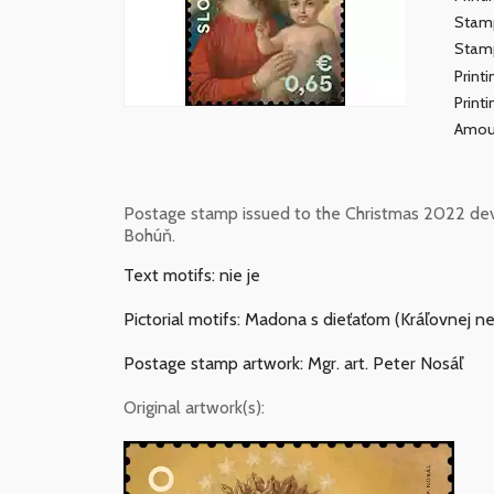
Stamp
Stamp
Print
Print
Amou
Postage stamp issued to the Christmas 2022 devot
Bohúň.
Text motifs: nie je
Pictorial motifs: Madona s dieťaťom (Kráľovnej ne
Postage stamp artwork: Mgr. art. Peter Nosáľ
Original artwork(s):