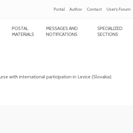
Portal
Author
Contact
User's Forum
POSTAL
MESSAGES AND
SPECIALIZED
MATERIALS
NOTIFICATIONS
SECTIONS
e with international participation in Levice
rse with international participation in Levice (Slovakia).