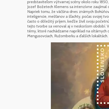
predstaviteľom výtvarnej scény okolo roku 1850
Jozef Božetech Klemens sa intenzívne zaujímal o
Napriek tomu, že väčšina dnes známych Bohúňový
inteligencie, mešťanov a šľachty, počas svojej tvor
často o dôležitý príjem, keďže živil svoju početnú
tejto tvorbe sa venoval aj v neskoršom období. 
témy, ktoré nachádzame napríklad na oltárnych o
Mengusovciach, Ružomberku a ďalších lokalitách.