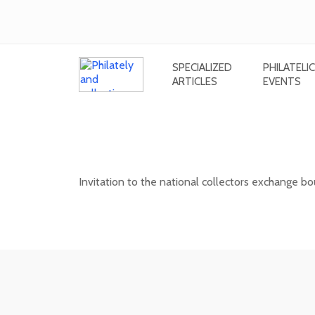
SPECIALIZED
PHILATELIC
ARTICLES
EVENTS
National collectors exchange bours
(Slovakia) - 10/202
Invitation to the national collectors exchange bou
11. 10. 2026