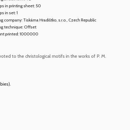
s in printing sheet: 50
s in set: 1
ing company: Tiskárna Hradištko, s.r.o., Czech Republic
ing technique: Offset
nt printed: 1000000
ed to the christological motifs in the works of P. M.
bies).