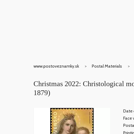
www.postoveznamky.sk
Postal Materials
Christmas 2022: Christological mo
1879)
Date o
Face 
Posta
Print