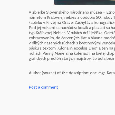
V zbierke Slovenského národného múzea – Etnog
námetom Kráľovnej nebies z obdobia 50. rokov 
kaplnku v Krivej na Orave. Zachytáva ikonografic
Pod jej nohami sa nachádza kosák a plaziaci sa ha
typ Kráľovnej Nebies. V rukách drží Ježiška. Odetá
zobrazovaním, do červených šiat a hlavne modréh
v dlhých riasených rúchach s kvetinovými venčekmi
pásku s textom „Gloria in excelsis Deo“ a ten na p
nohách Panny Márie a na kolenách na bielej drapér
grafických predlôh starých majstrov, čo bola bežn
Author (source) of the description:
doc. Mgr. Kat
Post a comment