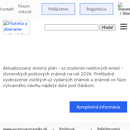
Fórum
Kontakt
Prihlásenie
Registrácia
otázok
Emisný plán slovenských poštových
známok na rok 2026
Aktualizovaný emisný plán - so zrušením niektorých emisií -
slovenských poštových známok na rok 2026. Prehľadné
vyobrazenie všetkých už vydaných známok a známok vo fáze
výtvarného návrhu nájdete dole pod článkom.
01. 02. 2026
Kompletná informácia
www.postoveznamky.sk
Poštové
Príležitostná