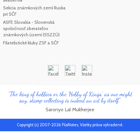
Sekcia známkových zemí Ruska
pri SČF
ASFE Slovakia - Slovenská
spoločnosť zberateľov
známkových území (SSZZÚ)
Filatelistické kluby ZSF a SČF
"The king of hobbies or the 'Hobby of Kings', as one might
say, stamp collecting is indeed an art by itself"
Saronyo Lal Mukherjee
Copyright (c) 2007-2026 FilaNotes, Všetky práva vyhradené.