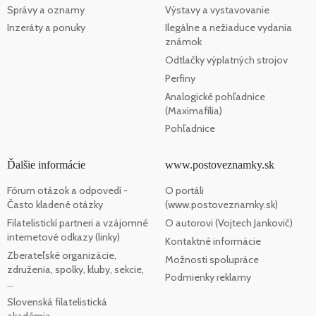
Správy a oznamy
Výstavy a vystavovanie
Inzeráty a ponuky
Ilegálne a nežiaduce vydania
známok
Odtlačky výplatných strojov
Perfiny
Analogické pohľadnice
(Maximafília)
Pohľadnice
Ďalšie informácie
www.postoveznamky.sk
Fórum otázok a odpovedí -
O portáli
Často kladené otázky
(www.postoveznamky.sk)
Filatelistickí partneri a vzájomné
O autorovi (Vojtech Jankovič)
internetové odkazy (linky)
Kontaktné informácie
Zberateľské organizácie,
Možnosti spolupráce
združenia, spolky, kluby, sekcie,
Podmienky reklamy
...
Slovenská filatelistická
akadémia