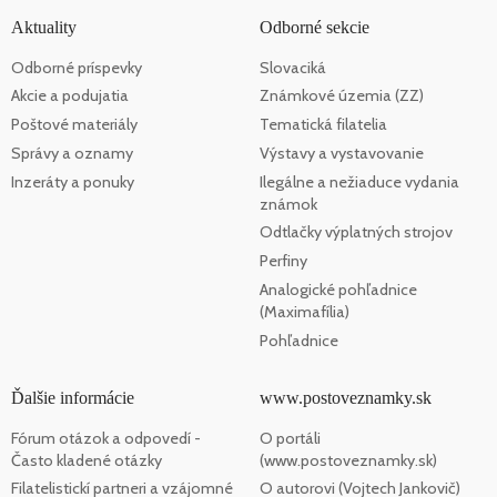
Aktuality
Odborné sekcie
Odborné príspevky
Slovaciká
Akcie a podujatia
Známkové územia (ZZ)
Poštové materiály
Tematická filatelia
Správy a oznamy
Výstavy a vystavovanie
Inzeráty a ponuky
Ilegálne a nežiaduce vydania
známok
Odtlačky výplatných strojov
Perfiny
Analogické pohľadnice
(Maximafília)
Pohľadnice
Ďalšie informácie
www.postoveznamky.sk
Fórum otázok a odpovedí -
O portáli
Často kladené otázky
(www.postoveznamky.sk)
Filatelistickí partneri a vzájomné
O autorovi (Vojtech Jankovič)