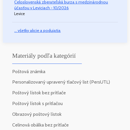
Celoslovenská zberateľská burza s medzinárodnou
účasťou v Leviciach - 10/2026
Levice
... všetky akcie a podujatia
Materiály podľa kategórií
Poštová známka
Personalizovaný upravený tlačový list (PersUTL)
Poštový lístok bez prítlače
Poštový lístok s prítlačou
Obrazový poštový lístok
Celinová obálka bez prítlače