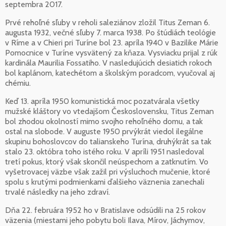
septembra 2017.
Prvé rehoľné sľuby v reholi saleziánov zložil Titus Zeman 6.
augusta 1932, večné sľuby 7. marca 1938. Po štúdiách teológie
v Ríme a v Chieri pri Turíne bol 23. apríla 1940 v Bazilike Márie
Pomocnice v Turíne vysvätený za kňaza. Vysviacku prijal z rúk
kardinála Maurilia Fossatiho. V nasledujúcich desiatich rokoch
bol kaplánom, katechétom a školským poradcom, vyučoval aj
chémiu.
Keď 13. apríla 1950 komunistická moc pozatvárala všetky
mužské kláštory vo vtedajšom Československu, Titus Zeman
bol zhodou okolností mimo svojho rehoľného domu, a tak
ostal na slobode. V auguste 1950 prvýkrát viedol ilegálne
skupinu bohoslovcov do talianskeho Turína, druhýkrát sa tak
stalo 23. októbra toho istého roku. V apríli 1951 nasledoval
tretí pokus, ktorý však skončil neúspechom a zatknutím. Vo
vyšetrovacej väzbe však zažil pri výsluchoch mučenie, ktoré
spolu s krutými podmienkami ďalšieho väznenia zanechali
trvalé následky na jeho zdraví.
Dňa 22. februára 1952 ho v Bratislave odsúdili na 25 rokov
väzenia (miestami jeho pobytu boli Ilava, Mírov, Jáchymov,