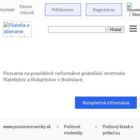
Fórum
Kontakt
Prihlásenie
Registrácia
otázok
Neformálne stretnutie filatelistov a
filokartistov v Bratislave
Pozvanie na pravidelné neformálne priateľské stretnutie
filatelistov a filokartistov v Bratislave.
12. 08. 2026
Kompletná informácia
www.postoveznamky.sk
Poštové
Poštový lístok s
materiály
prítlačou