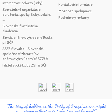
internetové odkazy (linky)
Kontaktné informácie
Zberateľské organizácie,
Možnosti spolupráce
združenia, spolky, kluby, sekcie,
Podmienky reklamy
...
Slovenská filatelistická
akadémia
Sekcia známkových zemí Ruska
pri SČF
ASFE Slovakia - Slovenská
spoločnosť zberateľov
známkových území (SSZZÚ)
Filatelistické kluby ZSF a SČF
"The king of hobbies or the 'Hobby of Kings', as one might
say, stamp collecting is indeed an art by itself"