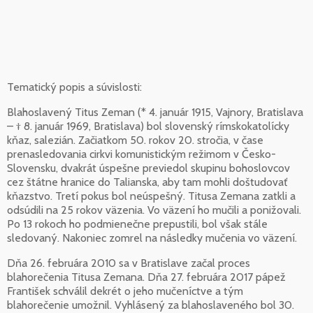
Tematický popis a súvislosti:
Blahoslavený Titus Zeman (* 4. január 1915, Vajnory, Bratislava
– † 8. január 1969, Bratislava) bol slovenský rímskokatolícky
kňaz, salezián. Začiatkom 50. rokov 20. stročia, v čase
prenasledovania cirkvi komunistickým režimom v Česko-
Slovensku, dvakrát úspešne previedol skupinu bohoslovcov
cez štátne hranice do Talianska, aby tam mohli doštudovať
kňazstvo. Tretí pokus bol neúspešný. Titusa Zemana zatkli a
odsúdili na 25 rokov väzenia. Vo väzení ho mučili a ponižovali.
Po 13 rokoch ho podmienečne prepustili, bol však stále
sledovaný. Nakoniec zomrel na následky mučenia vo väzení.
Dňa 26. februára 2010 sa v Bratislave začal proces
blahorečenia Titusa Zemana. Dňa 27. februára 2017 pápež
František schválil dekrét o jeho mučeníctve a tým
blahorečenie umožnil. Vyhlásený za blahoslaveného bol 30.