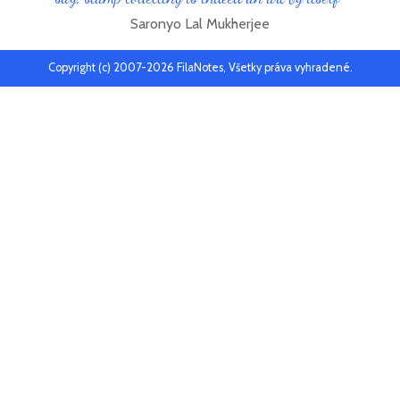
Saronyo Lal Mukherjee
Copyright (c) 2007-2026 FilaNotes, Všetky práva vyhradené.