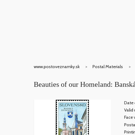
www.postoveznamky.sk
Postal Materials
Beauties of our Homeland: Banská
Date o
Valid 
Face 
Posta
Print