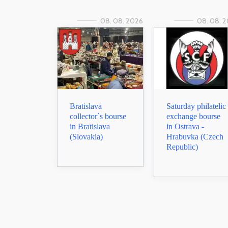
08. 08. 2026
08. 08. 
Bratislava
Saturday philatelic
collector`s bourse
exchange bourse
in Bratislava
in Ostrava -
(Slovakia)
Hrabuvka (Czech
Republic)