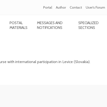
Portal
Author
Contact
User's Forum
POSTAL
MESSAGES AND
SPECIALIZED
MATERIALS
NOTIFICATIONS
SECTIONS
e with international participation in Levice
rse with international participation in Levice (Slovakia).