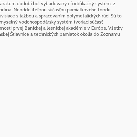
rovnakom období bol vybudovaný i fortifikačný systém, z
 brána. Neoddeliteľnou súčasťou pamiatkového fondu
súvisiace s ťažbou a spracovaním polymetalických rúd. Sú to
dômyselný vodohospodársky systém tvoriaci súčasť
činnosti prvej Baníckej a lesníckej akadémie v Európe. Všetky
skej Štiavnice a technických pamiatok okolia do Zoznamu