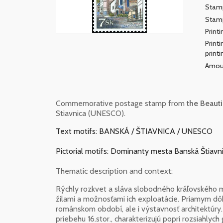
Stamp
Stamp
Print
Print
printi
Amoun
Commemorative postage stamp from
the Beaut
Stiavnica (UNESCO).
Text motifs: BANSKÁ / ŠTIAVNICA / UNESCO
Pictorial motifs: Dominanty mesta Banská Štiavni
Thematic description and context:
Rýchly rozkvet a sláva slobodného kráľovského 
žilami a možnosťami ich exploatácie. Priamym d
románskom období, ale i výstavnosť architektúry
priebehu 16.stor., charakterizujú popri rozsiahl