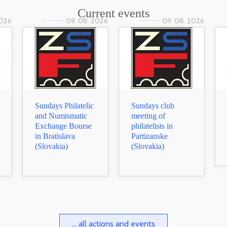
Current events
2026
09. 08. 2026
09. 08. 2026
Sundays Philatelic
Sundays club
and Numismatic
meeting of
Exchange Bourse
philatelists in
in Bratislava
Partizanske
(Slovakia)
(Slovakia)
... all actions and events