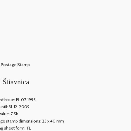
Postage Stamp
 Štiavnica
f Issue: 19. 07. 1995
until: 31. 12. 2009
value: 7 Sk
ge stamp dimensions: 23 x 40 mm
ing sheet form: TL