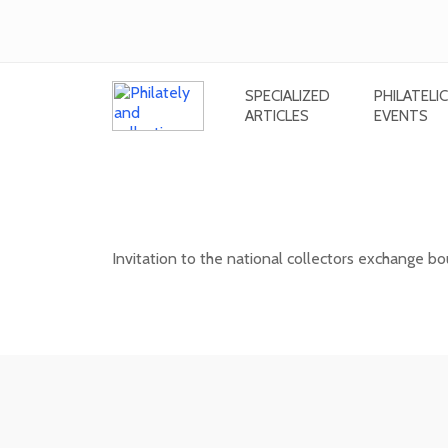
SPECIALIZED
PHILATELIC
ARTICLES
EVENTS
National collectors exchange bours
(Slovakia) - 12/202
Invitation to the national collectors exchange bou
13. 12. 2026