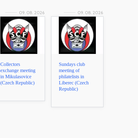
09. 08. 2026
09. 08. 2026
Collectors
Sundays club
exchange meeting
meeting of
in Mikulasovice
philatelists in
(Czech Republic)
Liberec (Czech
Republic)