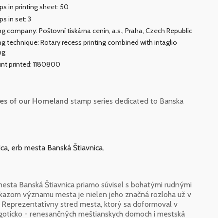
s in printing sheet: 50
s in set: 3
ing company: Poštovní tiskárna cenin, a.s., Praha, Czech Republic
ing technique: Rotary recess printing combined with intaglio
ng
t printed: 1180800
ies of our Homeland
stamp series dedicated to Banska
ca, erb mesta Banská Štiavnica.
mesta Banská Štiavnica priamo súvisel s bohatými rudnými
ôkazom významu mesta je nielen jeho značná rozloha už v
. Reprezentatívny stred mesta, ktorý sa doformoval v
ych goticko - renesančných meštianskych domoch i mestská