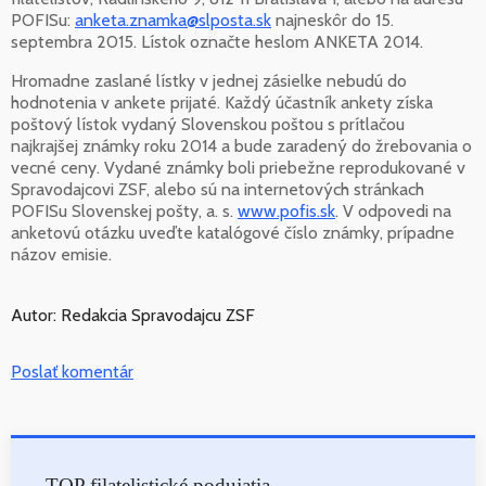
POFISu:
anketa.znamka@slposta.sk
najneskôr do 15.
septembra 2015. Lístok označte heslom ANKETA 2014.
Hromadne zaslané lístky v jednej zásielke nebudú do
hodnotenia v ankete prijaté. Každý účastník ankety získa
poštový lístok vydaný Slovenskou poštou s prítlačou
najkrajšej známky roku 2014 a bude zaradený do žrebovania o
vecné ceny. Vydané známky boli priebežne reprodukované v
Spravodajcovi ZSF, alebo sú na internetových stránkach
POFISu Slovenskej pošty, a. s.
www.pofis.sk
. V odpovedi na
anketovú otázku uveďte katalógové číslo známky, prípadne
názov emisie.
Autor: Redakcia Spravodajcu ZSF
Poslať komentár
TOP filatelistické podujatia