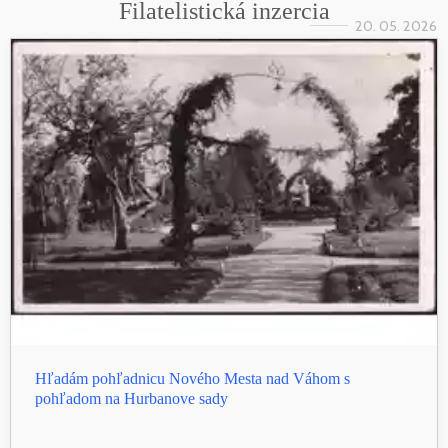
Filatelistická inzercia
20. 05. 2026
Hľadám pohľadnicu Nového Mesta nad Váhom s
pohľadom na Hurbanove sady