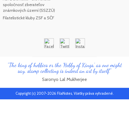
spoločnosť zberateľov
známkových území (SSZZÚ)
Filatelistické kluby ZSF a SČF
"The king of hobbies or the 'Hobby of Kings', as one might
say, stamp collecting is indeed an art by itself"
Saronyo Lal Mukherjee
Copyright (c) 2007-2026 FilaNotes, Všetky práva vyhradené.