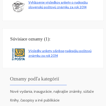
Vyhlásenie výsledkov ankety o najkrajšiu
slovenskú poštovú známku za rok 2014
Súvisiace oznamy (1):
Výsledky ankety o&nbsp;najkrajšiu poštovú
známku za rok 2014
Oznamy podľa kategórií
Nové vydania, inaugurácie, najkrajšie známky, súťaže
Knihy, časopisy a iné publikácie