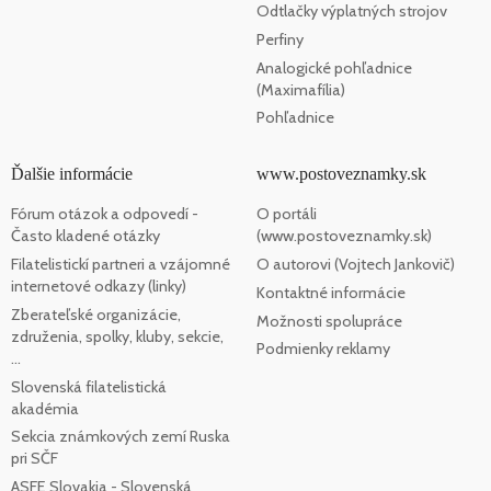
Odtlačky výplatných strojov
Perfiny
Analogické pohľadnice
(Maximafília)
Pohľadnice
Ďalšie informácie
www.postoveznamky.sk
Fórum otázok a odpovedí -
O portáli
Často kladené otázky
(www.postoveznamky.sk)
Filatelistickí partneri a vzájomné
O autorovi (Vojtech Jankovič)
internetové odkazy (linky)
Kontaktné informácie
Zberateľské organizácie,
Možnosti spolupráce
združenia, spolky, kluby, sekcie,
Podmienky reklamy
...
Slovenská filatelistická
akadémia
Sekcia známkových zemí Ruska
pri SČF
ASFE Slovakia - Slovenská