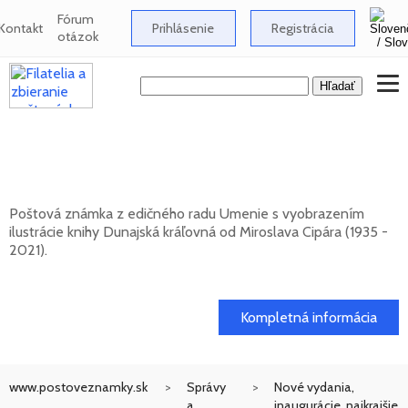
Fórum
Kontakt
Prihlásenie
Registrácia
otázok
UMENIE: Miroslav Cipár (1935 - 2021) -
Dunajská kráľovná
Poštová známka z edičného radu Umenie s vyobrazením
ilustrácie knihy Dunajská kráľovná od Miroslava Cipára (1935 -
2021).
20. 11. 2026 -
Kompletná informácia
www.postoveznamky.sk
Správy
Nové vydania,
a
inaugurácie, najkrajšie