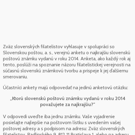
Zväz slovenských filatelistov vyhlasuje v spolupráci so
Slovenskou poštou, a. s., verejnú anketu o najkrajšiu slovenskú
poštovú známku vydanú v roku 2014. Anketa, ako každý rok aj
tento, poslúži na spoznanie názoru filatelistickej verejnosti na
súčasnú slovenskú známkovú tvorbu a prispeje k jej ďalšiemu
smerovaniu.
Účastníci ankety majú odpovedať na jedinú anketovú otázku:
„Ktorú slovenskú poštovú známku vydanú v roku 2014
považujete za najkrajšiu?"
V odpovedi uveďte iba jednu známku. Vaše vyjadrenie
posielajte najlepšie na poštovom lístku s uvedením vašej
poštovej adresy a s podpisom na adresu: Zväz slovenských
filatelistov, Radlinského 9, 812 11 Bratislava 1, alebo na adresu