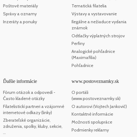
Poštové materiály
Tematická filatelia
Správy a oznamy
Výstavy a vystavovanie
Inzeráty a ponuky
Ilegálne a nežiaduce vydania
známok
Odtlačky výplatných strojov
Perfiny
Analogické pohľadnice
(Maximafília)
Pohľadnice
Ďalšie informácie
www.postoveznamky.sk
Fórum otázok a odpovedí -
O portáli
Často kladené otázky
(www.postoveznamky.sk)
Filatelistickí partneri a vzájomné
O autorovi (Vojtech Jankovič)
internetové odkazy (linky)
Kontaktné informácie
Zberateľské organizácie,
Možnosti spolupráce
združenia, spolky, kluby, sekcie,
Podmienky reklamy
...