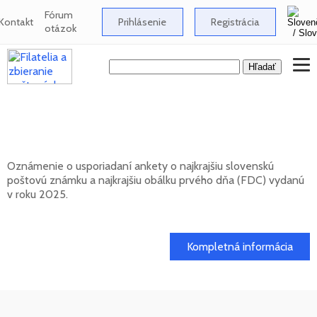
Fórum
Kontakt
Prihlásenie
Registrácia
otázok
Anketa o najkrajšiu slovenskú poštovú
známku za rok 2025
Oznámenie o usporiadaní ankety o najkrajšiu slovenskú
poštovú známku a najkrajšiu obálku prvého dňa (FDC) vydanú
v roku 2025.
17. 04. 2026
Kompletná informácia