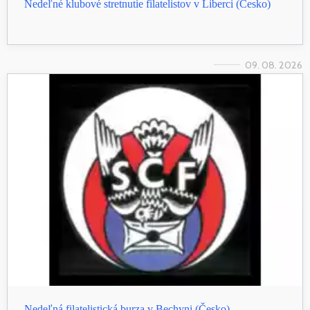
Nedeľné klubové stretnutie filatelistov v Liberci (Česko)
09. 08. 2026
Nedeľná filatelistická burza v Bechyni (Česko)