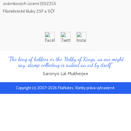
známkových území (SSZZÚ)
Filatelistické kluby ZSF a SČF
"The king of hobbies or the 'Hobby of Kings', as one might
say, stamp collecting is indeed an art by itself"
Saronyo Lal Mukherjee
Copyright (c) 2007-2026 FilaNotes, Všetky práva vyhradené.