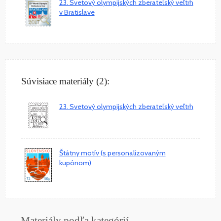
23. Svetový olympijských zberateľský veľtrh
v Bratislave
Súvisiace materiály (2):
23. Svetový olympijských zberateľský veľtrh
Štátny motív (s personalizovaným
kupónom)
Materiály podľa kategórií