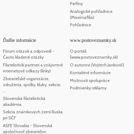
Perfiny
Analogické pohľadnice
(Maximafília)
Pohľadnice
Ďalšie informácie
www.postoveznamky.sk
Fórum otázok a odpovedí -
O portáli
Často kladené otázky
(www.postoveznamky.sk)
Filatelistickí partneri a vzájomné
O autorovi (Vojtech Jankovič)
internetové odkazy (linky)
Kontaktné informácie
Zberateľské organizácie,
Možnosti spolupráce
združenia, spolky, kluby, sekcie,
Podmienky reklamy
...
Slovenská filatelistická
akadémia
Sekcia známkových zemí Ruska
pri SČF
ASFE Slovakia - Slovenská
spoločnosť zberateľov