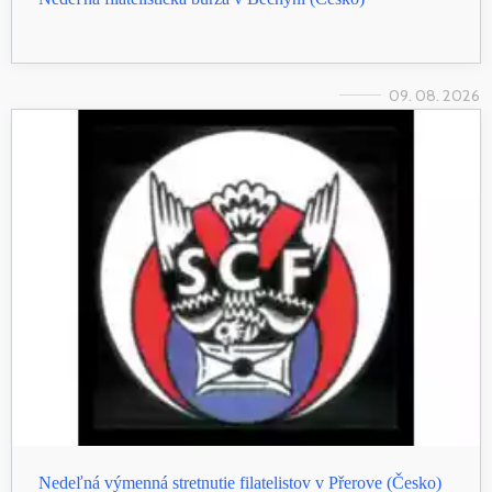
09. 08. 2026
Nedeľná výmenná stretnutie filatelistov v Přerove (Česko)