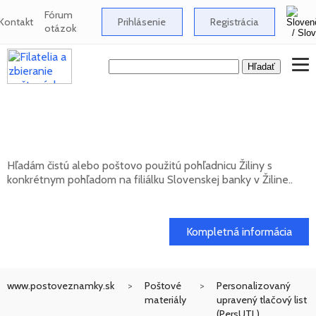
Fórum
Kontakt
Prihlásenie
Registrácia
otázok
Hľadám pohľadnicu Žiliny s pohľadom na
filiálku Slovenskej banky
Hľadám čistú alebo poštovo použitú pohľadnicu Žiliny s
konkrétnym pohľadom na filiálku Slovenskej banky v Žiline..
20. 05. 2026
Kompletná informácia
www.postoveznamky.sk
Poštové
Personalizovaný
materiály
upravený tlačový list
(PersUTL)