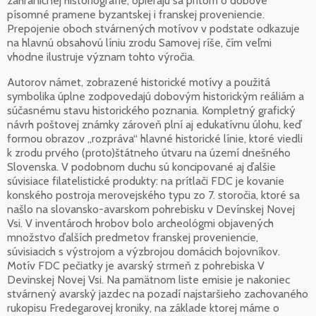
zahraničnej historiografie, opierajú sa pritom o dobové
písomné pramene byzantskej i franskej proveniencie.
Prepojenie oboch stvárnených motívov v podstate odkazuje
na hlavnú obsahovú líniu zrodu Samovej ríše, čím veľmi
vhodne ilustruje význam tohto výročia.
Autorov námet, zobrazené historické motívy a použitá
symbolika úplne zodpovedajú dobovým historickým reáliám a
súčasnému stavu historického poznania. Kompletný grafický
návrh poštovej známky zároveň plní aj edukatívnu úlohu, keď
formou obrazov „rozpráva“ hlavné historické línie, ktoré viedli
k zrodu prvého (proto)štátneho útvaru na území dnešného
Slovenska. V podobnom duchu sú koncipované aj ďalšie
súvisiace filatelistické produkty: na prítlači FDC je kovanie
konského postroja merovejského typu zo 7. storočia, ktoré sa
našlo na slovansko-avarskom pohrebisku v Devínskej Novej
Vsi. V inventároch hrobov bolo archeológmi objavených
množstvo ďalších predmetov franskej proveniencie,
súvisiacich s výstrojom a výzbrojou domácich bojovníkov.
Motív FDC pečiatky je avarský strmeň z pohrebiska V
Devinskej Novej Vsi. Na pamätnom liste emisie je nakoniec
stvárnený avarský jazdec na pozadí najstaršieho zachovaného
rukopisu Fredegarovej kroniky, na základe ktorej máme o