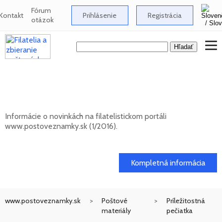
Fórum
Kontakt
Prihlásenie
Registrácia
otázok
Novinky na informačnom filatelistickom
portáli www.postoveznamky.sk (1/2026)
Informácie o novinkách na filatelistickom portáli
www.postoveznamky.sk (1/2016).
03. 02. 2026
Kompletná informácia
www.postoveznamky.sk
Poštové
Príležitostná
materiály
pečiatka