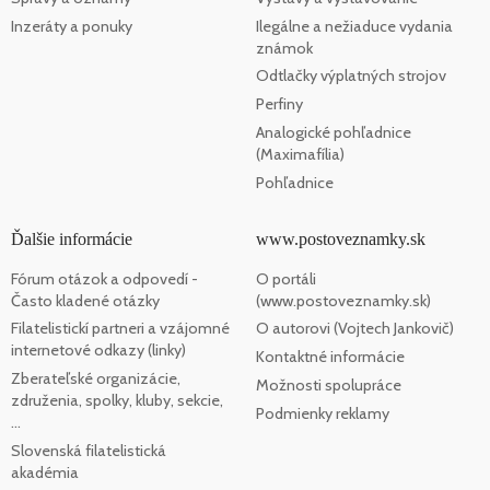
Inzeráty a ponuky
Ilegálne a nežiaduce vydania
známok
Odtlačky výplatných strojov
Perfiny
Analogické pohľadnice
(Maximafília)
Pohľadnice
Ďalšie informácie
www.postoveznamky.sk
Fórum otázok a odpovedí -
O portáli
Často kladené otázky
(www.postoveznamky.sk)
Filatelistickí partneri a vzájomné
O autorovi (Vojtech Jankovič)
internetové odkazy (linky)
Kontaktné informácie
Zberateľské organizácie,
Možnosti spolupráce
združenia, spolky, kluby, sekcie,
Podmienky reklamy
...
Slovenská filatelistická
akadémia