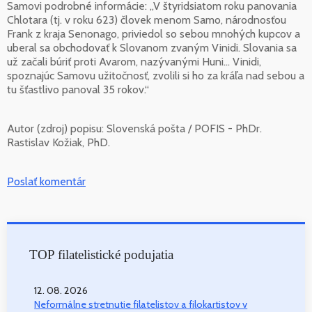
Samovi podrobné informácie: „V štyridsiatom roku panovania
Chlotara (tj. v roku 623) človek menom Samo, národnosťou
Frank z kraja Senonago, priviedol so sebou mnohých kupcov a
uberal sa obchodovať k Slovanom zvaným Vinidi. Slovania sa
už začali búriť proti Avarom, nazývanými Huni... Vinidi,
spoznajúc Samovu užitočnosť, zvolili si ho za kráľa nad sebou a
tu šťastlivo panoval 35 rokov.“
Autor (zdroj) popisu:
Slovenská pošta / POFIS - PhDr.
Rastislav Kožiak, PhD.
Poslať komentár
TOP filatelistické podujatia
12. 08. 2026
Neformálne stretnutie filatelistov a filokartistov v