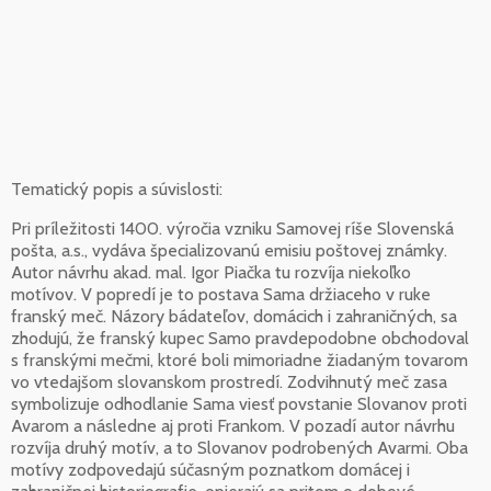
Tematický popis a súvislosti:
Pri príležitosti 1400. výročia vzniku Samovej ríše Slovenská
pošta, a.s., vydáva špecializovanú emisiu poštovej známky.
Autor návrhu akad. mal. Igor Piačka tu rozvíja niekoľko
motívov. V popredí je to postava Sama držiaceho v ruke
franský meč. Názory bádateľov, domácich i zahraničných, sa
zhodujú, že franský kupec Samo pravdepodobne obchodoval
s franskými mečmi, ktoré boli mimoriadne žiadaným tovarom
vo vtedajšom slovanskom prostredí. Zodvihnutý meč zasa
symbolizuje odhodlanie Sama viesť povstanie Slovanov proti
Avarom a následne aj proti Frankom. V pozadí autor návrhu
rozvíja druhý motív, a to Slovanov podrobených Avarmi. Oba
motívy zodpovedajú súčasným poznatkom domácej i