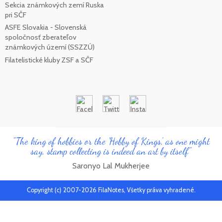
Sekcia známkových zemí Ruska
pri SČF
ASFE Slovakia - Slovenská
spoločnosť zberateľov
známkových území (SSZZÚ)
Filatelistické kluby ZSF a SČF
"The king of hobbies or the 'Hobby of Kings', as one might
say, stamp collecting is indeed an art by itself"
Saronyo Lal Mukherjee
Copyright (c) 2007-2026 FilaNotes, Všetky práva vyhradené.