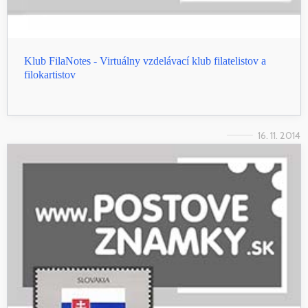
Klub FilaNotes - Virtuálny vzdelávací klub filatelistov a
filokartistov
16. 11. 2014