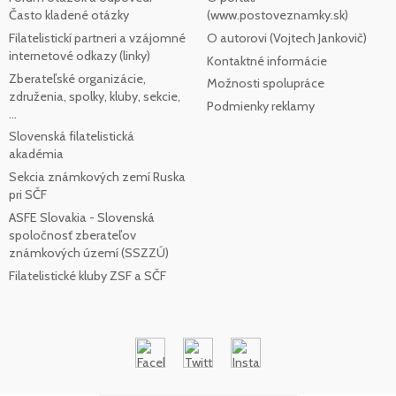
Často kladené otázky
(www.postoveznamky.sk)
Filatelistickí partneri a vzájomné
O autorovi (Vojtech Jankovič)
internetové odkazy (linky)
Kontaktné informácie
Zberateľské organizácie,
Možnosti spolupráce
združenia, spolky, kluby, sekcie,
Podmienky reklamy
...
Slovenská filatelistická
akadémia
Sekcia známkových zemí Ruska
pri SČF
ASFE Slovakia - Slovenská
spoločnosť zberateľov
známkových území (SSZZÚ)
Filatelistické kluby ZSF a SČF