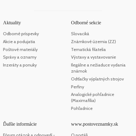
Aktuality
Odborné sekcie
Odborné príspevky
Slovaciká
Akcie a podujatia
Známkové územia (ZZ)
Poštové materiály
Tematická filatelia
Správy a oznamy
Výstavy a vystavovanie
Inzeráty a ponuky
Ilegálne a nežiaduce vydania
známok
Odtlačky výplatných strojov
Perfiny
Analogické pohľadnice
(Maximafília)
Pohľadnice
Ďalšie informácie
www.postoveznamky.sk
Fórum otázok a odpovedí -
O portáli