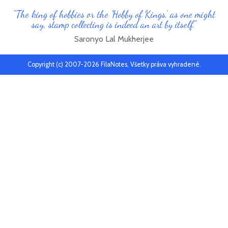
"The king of hobbies or the 'Hobby of Kings', as one might
say, stamp collecting is indeed an art by itself"
Saronyo Lal Mukherjee
Copyright (c) 2007-2026 FilaNotes, Všetky práva vyhradené.