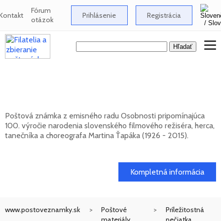
Fórum
Kontakt
Prihlásenie
Registrácia
otázok
Osobnosti: Martin Ťapák (1926 - 2015) -
100. výročie narodenia
Poštová známka z emisného radu Osobnosti pripomínajúca
100. výročie narodenia slovenského filmového režiséra, herca,
tanečníka a choreografa Martina Ťapáka (1926 - 2015).
13. 10. 2026 -
Kompletná informácia
www.postoveznamky.sk
Poštové
Príležitostná
materiály
pečiatka