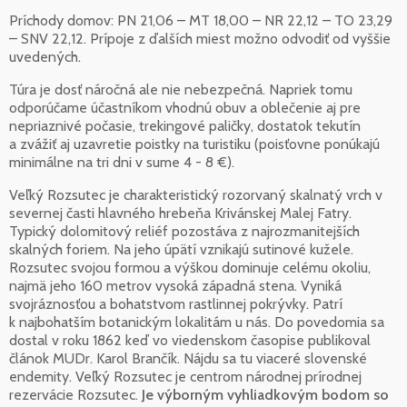
Príchody domov: PN 21,06 – MT 18,00 – NR 22,12 – TO 23,29
– SNV 22,12. Prípoje z ďalších miest možno odvodiť od vyššie
uvedených.
Túra je dosť náročná ale nie nebezpečná. Napriek tomu
odporúčame účastníkom vhodnú obuv a oblečenie aj pre
nepriaznivé počasie, trekingové paličky, dostatok tekutín
a zvážiť aj uzavretie poistky na turistiku (poisťovne ponúkajú
minimálne na tri dni v sume 4 - 8 €).
Veľký Rozsutec je charakteristický rozorvaný skalnatý vrch v
severnej časti hlavného hrebeňa Krivánskej Malej Fatry.
Typický dolomitový reliéf pozostáva z najrozmanitejších
skalných foriem. Na jeho úpätí vznikajú sutinové kužele.
Rozsutec svojou formou a výškou dominuje celému okoliu,
najmä jeho 160 metrov vysoká západná stena. Vyniká
svojráznosťou a bohatstvom rastlinnej pokrývky. Patrí
k najbohatším botanickým lokalitám u nás. Do povedomia sa
dostal v roku 1862 keď vo viedenskom časopise publikoval
článok MUDr. Karol Brančík. Nájdu sa tu viaceré slovenské
endemity. Veľký Rozsutec je centrom národnej prírodnej
rezervácie Rozsutec.
Je výborným vyhliadkovým bodom so