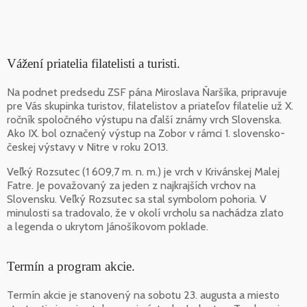
Vážení priatelia filatelisti a turisti.
Na podnet predsedu ZSF pána Miroslava Ňaršíka, pripravuje
pre Vás skupinka turistov, filatelistov a priateľov filatelie už X.
ročník spoločného výstupu na ďalší známy vrch Slovenska.
Ako IX. bol označený výstup na Zobor v rámci 1. slovensko-
českej výstavy v Nitre v roku 2013.
Veľký Rozsutec (1 609,7 m. n. m.) je vrch v Krivánskej Malej
Fatre. Je považovaný za jeden z najkrajších vrchov na
Slovensku. Veľký Rozsutec sa stal symbolom pohoria. V
minulosti sa tradovalo, že v okolí vrcholu sa nachádza zlato
a legenda o ukrytom Jánošíkovom poklade.
Termín a program akcie.
Termín akcie je stanovený na sobotu 23. augusta a miesto