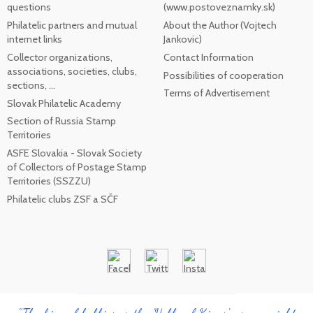
questions
(www.postoveznamky.sk)
Philatelic partners and mutual
About the Author (Vojtech
internet links
Jankovic)
Collector organizations,
Contact Information
associations, societies, clubs,
Possibilities of cooperation
sections, ...
Terms of Advertisement
Slovak Philatelic Academy
Section of Russia Stamp
Territories
ASFE Slovakia - Slovak Society
of Collectors of Postage Stamp
Territories (SSZZU)
Philatelic clubs ZSF a SČF