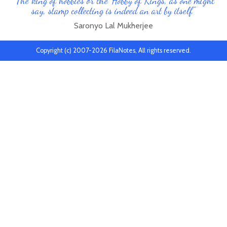
"The king of hobbies or the 'Hobby of Kings', as one might
say, stamp collecting is indeed an art by itself"
Saronyo Lal Mukherjee
Copyright (c) 2007-2026 FilaNotes, All rights reserved.