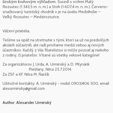
širokým kruhovým výhľadom.
Susedí s vrchmi Malý
Rozsutec (1 343,5 m. n. m.) a Stoh (1 607,4 m. n. m.). Červeno-
značkovaný turistický chodník v je na úseku Medziholie –
Veľký Rozsutec – Medzirozsutce.
Vážení priatelia,
Tešíme sa opäť na stretnutie s tými, ktorí sa už na predošlých
akciách zúčastnili, ale radi privítame medzi sebou aj nových
účastníkov. Každý z Vás filatelistov si môže pozvať aj niekoho
z rodiny, či priateľov. Vítané sú všetky vekové kategórie!
Za organizátorov J. Urda, A. Urminský a D. Mlynárik
Piešťany, Nitra 25.7.2014.
Za ZSF a KF Nitra M. Ňaršík
Užitočné kontakty: A. Urminský - mobil 0903/406 500, email
alexurminsky@gmail.com
Author: Alexander Urminský