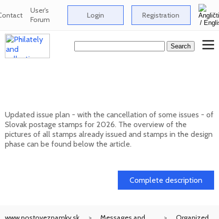
User's
Contact
Login
Registration
Forum
Issue plan of Slovak postage stamps for
2026
Updated issue plan - with the cancellation of some issues - of
Slovak postage stamps for 2026. The overview of the
pictures of all stamps already issued and stamps in the design
phase can be found below the article.
01. 02. 2026
Complete description
www.postoveznamky.sk
Messages and
Organized