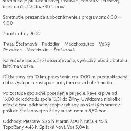
stretnutia je pri autobusovej zástavke Jednota v Terchovej,
miestna časť Vrátna-Štefanová.
Stretnutie, prezencia a oboznámenie s programom: 8.00 –
9.00
Začiatok túry: 9.00
Trasa: Štefanová – Podždiar – Medziroszutce – Veľký
Rozsutec – Medziholie – Štefanová.
Na vrchole spoločné fotografovanie, vyhliadky, obed z batohu,
kultúrna vložka.
Dĺžka trasy cca 10 km, prevýšenie cca 1000 m, predpokladaná
doba výstupu a zostupu s pobytom na vrchole 7 hodín.
Po zostupe spoločné posedenie pri jedle, káve či pive od
16,00 do odchodu spoja 16,51 do Žiliny. Uvádzame niekoľko
miest a času odchodov spojov tak aby zo všetkých smerov
prišli do Štefanovej zo Žiliny autobusom o 8,50 hod.
Odchody: Piešťany 5,25 h, Martin 7,00 h Nitra 4,45 h
Topoľčany 4,46 h, Spišská Nová Ves 5,04 h.