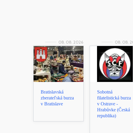
08. 08. 2026
08. 08. 
Bratislavská
Sobotná
zberateľská burza
filatelistická burza
v Bratislave
v Ostrave -
Hrabůvke (Česká
republika)