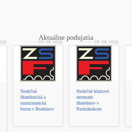
Aktuálne podujatia
2026
09. 08. 2026
09. 08. 2026
Nedeľná
Nedeľné klubové
filatelistická a
stretnutie
numizmatická
filatelistov v
burza v Bratislave
Partizánskom