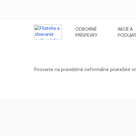
ODBORNÉ
AKCIE A
PRÍSPEVKY
PODUJAT
Neformálne stretnutie filatelistov 
Pozvanie na pravidelné neformálne priateľské stret
12. 08. 2026