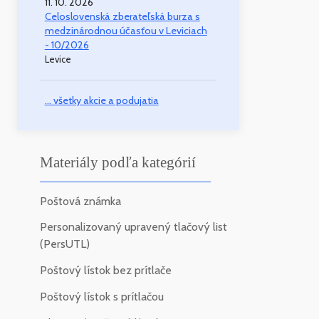
11. 10. 2026
Celoslovenská zberateľská burza s
medzinárodnou účasťou v Leviciach
- 10/2026
Levice
... všetky akcie a podujatia
Materiály podľa kategórií
Poštová známka
Personalizovaný upravený tlačový list
(PersUTL)
Poštový lístok bez prítlače
Poštový lístok s prítlačou