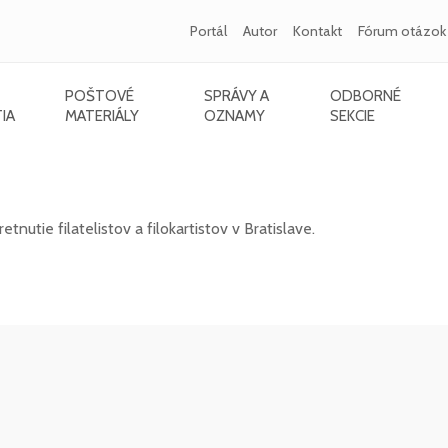
Portál
Autor
Kontakt
Fórum otázok
POŠTOVÉ
SPRÁVY A
ODBORNÉ
IA
MATERIÁLY
OZNAMY
SEKCIE
a filokartistov v Bratislave
nutie filatelistov a filokartistov v Bratislave.