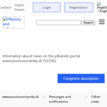
User's
Contact
Login
Registration
Forum
News on the information philatelic portal
www.postoveznamky.sk (1/2026)
Information about news on the philatelic portal
www.postoveznamky.sk (1/2016).
03. 02. 2026
Complete description
www.postoveznamky.sk
Messages and
Other
notifications
news