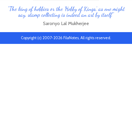
"The king of hobbies or the 'Hobby of Kings', as one might
say, stamp collecting is indeed an art by itself"
Saronyo Lal Mukherjee
Copyright (c) 2007-2026 FilaNotes, All rights reserved.