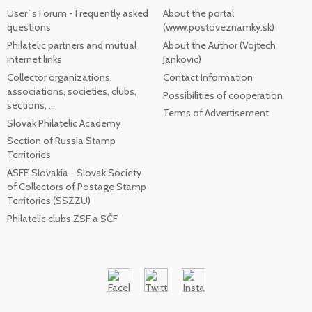
User`s Forum - Frequently asked
About the portal
questions
(www.postoveznamky.sk)
Philatelic partners and mutual
About the Author (Vojtech
internet links
Jankovic)
Collector organizations,
Contact Information
associations, societies, clubs,
Possibilities of cooperation
sections, ...
Terms of Advertisement
Slovak Philatelic Academy
Section of Russia Stamp
Territories
ASFE Slovakia - Slovak Society
of Collectors of Postage Stamp
Territories (SSZZU)
Philatelic clubs ZSF a SČF