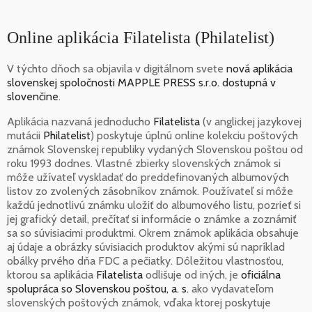
Online aplikácia Filatelista (Philatelist)
V týchto dňoch sa objavila v digitálnom svete
nová aplikácia
slovenskej spoločnosti MAPPLE PRESS s.r.o. dostupná v
slovenčine
.
Aplikácia nazvaná jednoducho
Filatelista
(v anglickej jazykovej
mutácii
Philatelist
) poskytuje úplnú online kolekciu poštových
známok Slovenskej republiky vydaných Slovenskou poštou od
roku 1993 dodnes. Vlastné zbierky slovenských známok si
môže užívateľ vyskladať do preddefinovaných albumových
listov zo zvolených zásobníkov známok. Používateľ si môže
každú jednotlivú známku uložiť do albumového listu, pozrieť si
jej grafický detail, prečítať si informácie o známke a zoznámiť
sa so súvisiacimi produktmi. Okrem známok aplikácia obsahuje
aj údaje a obrázky súvisiacich produktov akými sú napríklad
obálky prvého dňa FDC a pečiatky. Dôležitou vlastnosťou,
ktorou sa aplikácia
Filatelista
odlišuje od iných, je
oficiálna
spolupráca so Slovenskou poštou, a. s.
ako vydavateľom
slovenských poštových známok, vďaka ktorej poskytuje