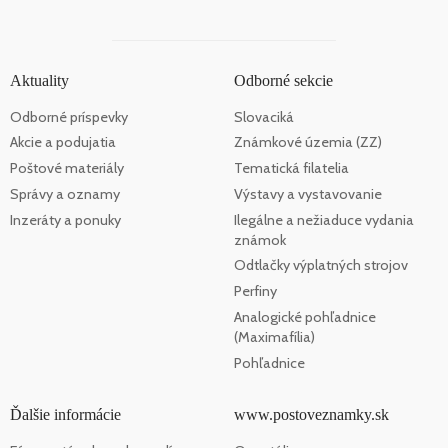
Aktuality
Odborné sekcie
Odborné príspevky
Slovaciká
Akcie a podujatia
Známkové územia (ZZ)
Poštové materiály
Tematická filatelia
Správy a oznamy
Výstavy a vystavovanie
Inzeráty a ponuky
Ilegálne a nežiaduce vydania
známok
Odtlačky výplatných strojov
Perfiny
Analogické pohľadnice
(Maximafília)
Pohľadnice
Ďalšie informácie
www.postoveznamky.sk