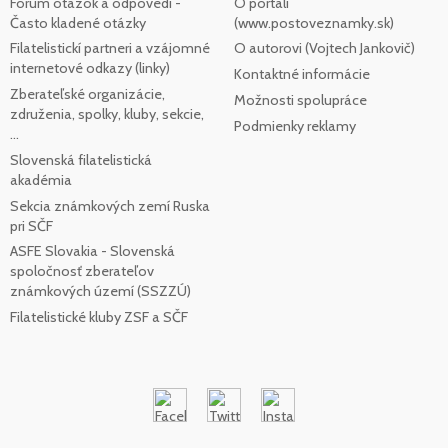
Fórum otázok a odpovedí -
O portáli
Často kladené otázky
(www.postoveznamky.sk)
Filatelistickí partneri a vzájomné
O autorovi (Vojtech Jankovič)
internetové odkazy (linky)
Kontaktné informácie
Zberateľské organizácie,
Možnosti spolupráce
združenia, spolky, kluby, sekcie,
Podmienky reklamy
...
Slovenská filatelistická
akadémia
Sekcia známkových zemí Ruska
pri SČF
ASFE Slovakia - Slovenská
spoločnosť zberateľov
známkových území (SSZZÚ)
Filatelistické kluby ZSF a SČF