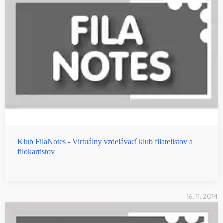
Klub FilaNotes - Virtuálny vzdelávací klub filatelistov a
filokartistov
16. 11. 2014