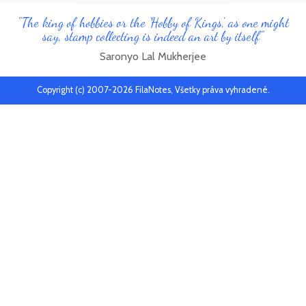
"The king of hobbies or the 'Hobby of Kings', as one might
say, stamp collecting is indeed an art by itself"
Saronyo Lal Mukherjee
Copyright (c) 2007-2026 FilaNotes, Všetky práva vyhradené.