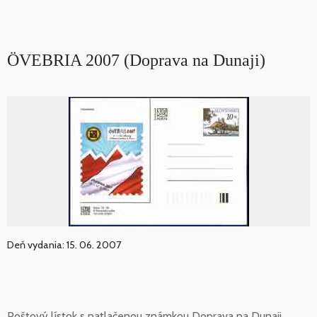
ÖVEBRIA 2007 (Doprava na Dunaji)
Deň vydania: 15. 06. 2007
Poštový lístok s natlačenou známkou Doprava na Dunaji