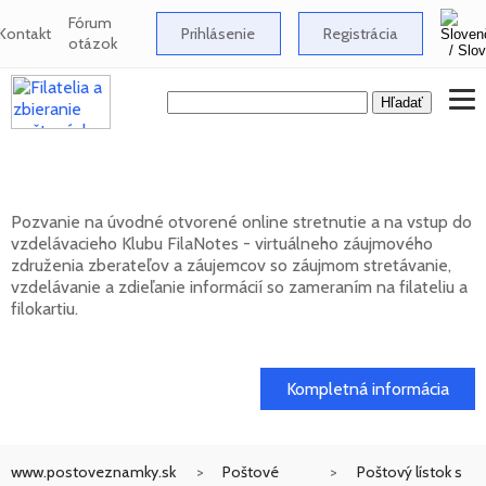
Fórum
Kontakt
Prihlásenie
Registrácia
otázok
Klub FilaNotes otvára nový ročník 2026
Pozvanie na úvodné otvorené online stretnutie a na vstup do
vzdelávacieho Klubu FilaNotes - virtuálneho záujmového
združenia zberateľov a záujemcov so záujmom stretávanie,
vzdelávanie a zdieľanie informácií so zameraním na filateliu a
filokartiu.
17. 02. 2026
Kompletná informácia
www.postoveznamky.sk
Poštové
Poštový lístok s