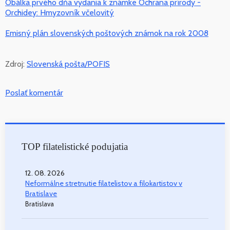
Obálka prvého dňa vydania k známke Ochrana prírody -
Orchidey: Hmyzovník včelovitý
Emisný plán slovenských poštových známok na rok 2008
Zdroj:
Slovenská pošta/POFIS
Poslať komentár
TOP filatelistické podujatia
12. 08. 2026
Neformálne stretnutie filatelistov a filokartistov v
Bratislave
Bratislava