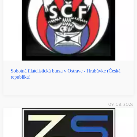
Sobotná filatelistická burza v Ostrave - Hrabůvke (Česká
republika)
09. 08. 2026