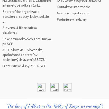
Filatelistickí partneri a vzájomné
O autorovi (Vojtech Jankovič)
internetové odkazy (linky)
Kontaktné informácie
Zberateľské organizácie,
Možnosti spolupráce
združenia, spolky, kluby, sekcie,
Podmienky reklamy
...
Slovenská filatelistická
akadémia
Sekcia známkových zemí Ruska
pri SČF
ASFE Slovakia - Slovenská
spoločnosť zberateľov
známkových území (SSZZÚ)
Filatelistické kluby ZSF a SČF
"The king of hobbies or the 'Hobby of Kings', as one might