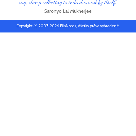
say, stamp collecting is indeed an art by itself"
Saronyo Lal Mukherjee
Copyright (c) 2007-2026 FilaNotes, Všetky práva vyhradené.