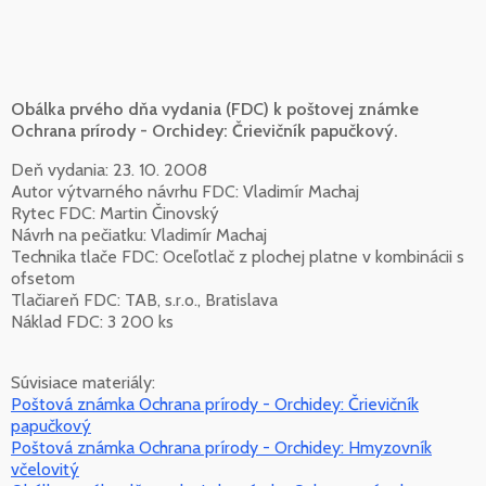
Obálka prvého dňa vydania (FDC) k poštovej známke
Ochrana prírody - Orchidey: Črievičník papučkový.
Deň vydania: 23. 10. 2008
Autor výtvarného návrhu FDC: Vladimír Machaj
Rytec FDC: Martin Činovský
Návrh na pečiatku: Vladimír Machaj
Technika tlače FDC: Oceľotlač z plochej platne v kombinácii s
ofsetom
Tlačiareň FDC: TAB, s.r.o., Bratislava
Náklad FDC: 3 200 ks
Súvisiace materiály:
Poštová známka Ochrana prírody - Orchidey: Črievičník
papučkový
Poštová známka Ochrana prírody - Orchidey: Hmyzovník
včelovitý