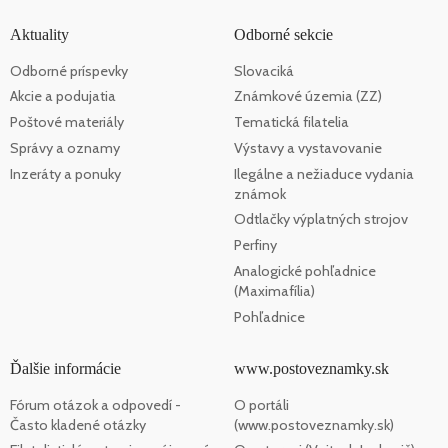
Aktuality
Odborné sekcie
Odborné príspevky
Slovaciká
Akcie a podujatia
Známkové územia (ZZ)
Poštové materiály
Tematická filatelia
Správy a oznamy
Výstavy a vystavovanie
Inzeráty a ponuky
Ilegálne a nežiaduce vydania
známok
Odtlačky výplatných strojov
Perfiny
Analogické pohľadnice
(Maximafília)
Pohľadnice
Ďalšie informácie
www.postoveznamky.sk
Fórum otázok a odpovedí -
O portáli
Často kladené otázky
(www.postoveznamky.sk)