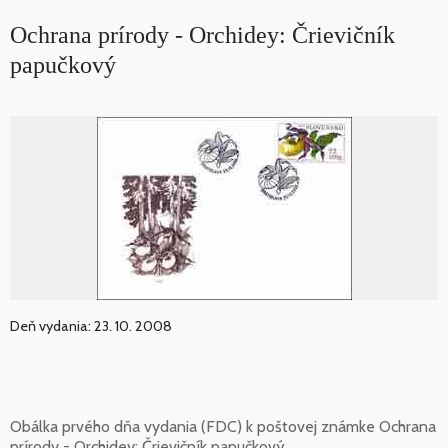
Ochrana prírody - Orchidey: Črievičník
papučkový
Deň vydania: 23. 10. 2008
Obálka prvého dňa vydania (FDC) k poštovej známke Ochrana
prírody - Orchidey: Črievičník papučkový.