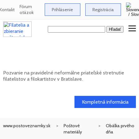
Fórum
Kontakt
Prihlásenie
Registrácia
otázok
Neformálne stretnutie filatelistov a
filokartistov v Bratislave
Pozvanie na pravidelné neformálne priateľské stretnutie
filatelistov a filokartistov v Bratislave.
12. 08. 2026
Kompletná informácia
www.postoveznamky.sk
Poštové
Obálka prvého
materiály
dňa