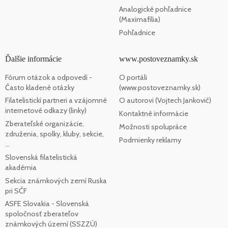
Analogické pohľadnice
(Maximafília)
Pohľadnice
Ďalšie informácie
www.postoveznamky.sk
Fórum otázok a odpovedí -
O portáli
Často kladené otázky
(www.postoveznamky.sk)
Filatelistickí partneri a vzájomné
O autorovi (Vojtech Jankovič)
internetové odkazy (linky)
Kontaktné informácie
Zberateľské organizácie,
Možnosti spolupráce
združenia, spolky, kluby, sekcie,
Podmienky reklamy
...
Slovenská filatelistická
akadémia
Sekcia známkových zemí Ruska
pri SČF
ASFE Slovakia - Slovenská
spoločnosť zberateľov
známkových území (SSZZÚ)