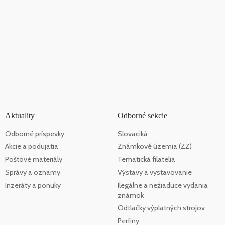
Aktuality
Odborné sekcie
Odborné príspevky
Slovaciká
Akcie a podujatia
Známkové územia (ZZ)
Poštové materiály
Tematická filatelia
Správy a oznamy
Výstavy a vystavovanie
Inzeráty a ponuky
Ilegálne a nežiaduce vydania
známok
Odtlačky výplatných strojov
Perfiny