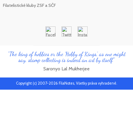
Filatelistické kluby ZSF a SČF
"The king of hobbies or the 'Hobby of Kings', as one might
say, stamp collecting is indeed an art by itself"
Saronyo Lal Mukherjee
Copyright (c) 2007-2026 FilaNotes, Všetky práva vyhradené.