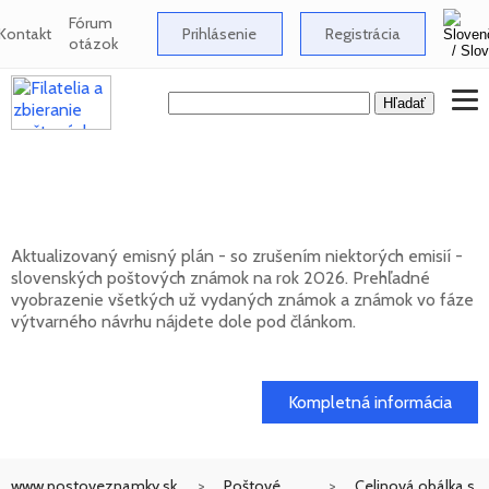
Fórum
Kontakt
Prihlásenie
Registrácia
otázok
Emisný plán slovenských poštových
známok na rok 2026
Aktualizovaný emisný plán - so zrušením niektorých emisií -
slovenských poštových známok na rok 2026. Prehľadné
vyobrazenie všetkých už vydaných známok a známok vo fáze
výtvarného návrhu nájdete dole pod článkom.
01. 02. 2026
Kompletná informácia
www.postoveznamky.sk
Poštové
Celinová obálka s