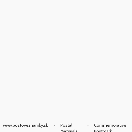
www.postoveznamky.sk
Postal
Commemorative
Materials
Postmark