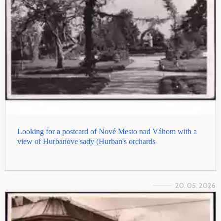
Looking for a postcard of Nové Mesto nad Váhom with a
view of Hurbanove sady (Hurban's orchards
20. 05. 2026