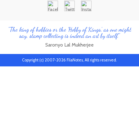
"The king of hobbies or the 'Hobby of Kings', as one might
say, stamp collecting is indeed an art by itself"
Saronyo Lal Mukherjee
Copyright (c) 2007-2026 FilaNotes, All rights reserved.