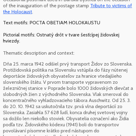
of the inauguration of the postage stamp
Tribute to victims of
the Holocaust
.
Text motifs: POCTA OBETIAM HOLOKAUSTU
Pictorial motifs: Ostnatý drôt v tvare šesťcípej židovskej
hviezdy.
Thematic description and context:
Dňa 25. marca 1942 odišiel prvý transport Židov zo Slovenska.
Protižidovská politika na Slovensku vstúpila do fázy nútenej
deportácie židovských obyvateľov za hranice vtedajšieho
slovenského štátu. V prvom transporte vypravenom zo
železničnej stanice v Poprade bolo 1000 židovských dievčat a
slobodných žien z východného Slovenska. Vlak smeroval do
koncentračného vyhladzovacieho tábora Auschwitz. Od 25. 3.
do 20. 10. 1942 sa uskutočnila tzv. prvá vlna deportácií zo
Slovenska. Zasiahla 57 628 ľudí, konca druhej svetovej vojny
sa dožilo len niekoľko stoviek. Obyvatelia označení ako Židia
podľa tzv. Židovského kódexu (1941) boli do transportov
povolávaní písomne krátko pred nástupom do