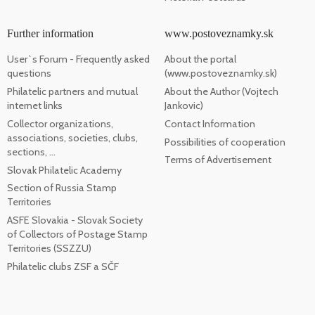
Further information
www.postoveznamky.sk
User`s Forum - Frequently asked
About the portal
questions
(www.postoveznamky.sk)
Philatelic partners and mutual
About the Author (Vojtech
internet links
Jankovic)
Collector organizations,
Contact Information
associations, societies, clubs,
Possibilities of cooperation
sections, ...
Terms of Advertisement
Slovak Philatelic Academy
Section of Russia Stamp
Territories
ASFE Slovakia - Slovak Society
of Collectors of Postage Stamp
Territories (SSZZU)
Philatelic clubs ZSF a SČF