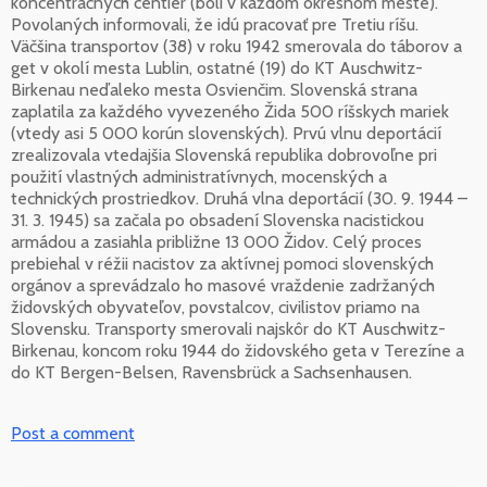
koncentračných centier (boli v každom okresnom meste).
Povolaných informovali, že idú pracovať pre Tretiu ríšu.
Väčšina transportov (38) v roku 1942 smerovala do táborov a
get v okolí mesta Lublin, ostatné (19) do KT Auschwitz-
Birkenau neďaleko mesta Osvienčim. Slovenská strana
zaplatila za každého vyvezeného Žida 500 ríšskych mariek
(vtedy asi 5 000 korún slovenských). Prvú vlnu deportácií
zrealizovala vtedajšia Slovenská republika dobrovoľne pri
použití vlastných administratívnych, mocenských a
technických prostriedkov. Druhá vlna deportácií (30. 9. 1944 –
31. 3. 1945) sa začala po obsadení Slovenska nacistickou
armádou a zasiahla približne 13 000 Židov. Celý proces
prebiehal v réžii nacistov za aktívnej pomoci slovenských
orgánov a sprevádzalo ho masové vraždenie zadržaných
židovských obyvateľov, povstalcov, civilistov priamo na
Slovensku. Transporty smerovali najskôr do KT Auschwitz-
Birkenau, koncom roku 1944 do židovského geta v Terezíne a
do KT Bergen-Belsen, Ravensbrück a Sachsenhausen.
Post a comment