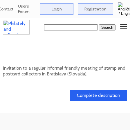
User's
Contact
Login
Registration
Forum
Informal meeting of stamp and postcard
collectors in Bratislava
Invitation to a regular informal friendly meeting of stamp and
postcard collectors in Bratislava (Slovakia).
12. 08. 2026
Complete description