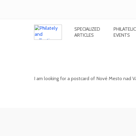
SPECIALIZED
PHILATELIC
ARTICLES
EVENTS
Looking for a postcard of Nové M
(Hurban's orchards
I am looking for a postcard of Nové Mesto nad V
20. 05. 2026