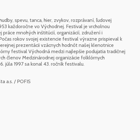
hudby, spevu, tanca, hier, zvykov, rozprávaní, ľudovej
u 1953 každoročne vo Východnej. Festival je vrcholnou
práce mnohých inštitúcií, organizácií, združení i
 Počas rokov svojej existencie festival výrazne prispieval k
 verejnej prezentácii vzácnych hodnôt našej klenotnice
klórny festival Východná medzi najlepšie podujatia tradičnej
ných členov Medzinárodnej organizácie folklórnych
6. júla 1997 sa konal 43. ročník festivalu.
ta a.s. / POFIS