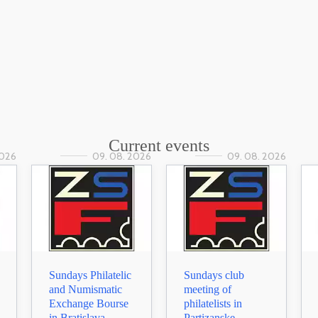
Current events
2026
09. 08. 2026
09. 08. 2026
Sundays Philatelic
Sundays club
and Numismatic
meeting of
Exchange Bourse
philatelists in
in Bratislava
Partizanske