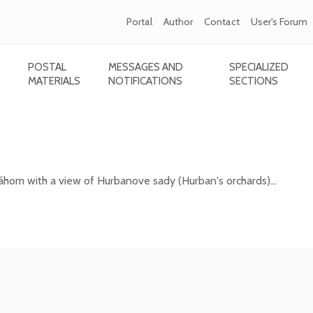
Portal
Author
Contact
User's Forum
POSTAL
MESSAGES AND
SPECIALIZED
MATERIALS
NOTIFICATIONS
SECTIONS
esto nad Váhom with a view of Hurbanove sa
áhom with a view of Hurbanove sady (Hurban's orchards)...