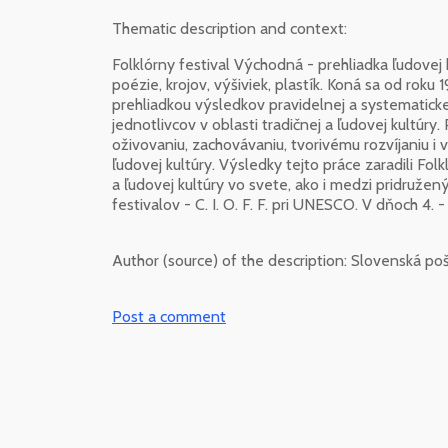
Thematic description and context:
Folklórny festival Východná - prehliadka ľudovej 
poézie, krojov, výšiviek, plastík. Koná sa od rok
prehliadkou výsledkov pravidelnej a systematickej 
jednotlivcov v oblasti tradičnej a ľudovej kultúry.
oživovaniu, zachovávaniu, tvorivému rozvíjaniu i
ľudovej kultúry. Výsledky tejto práce zaradili Fol
a ľudovej kultúry vo svete, ako i medzi pridruže
festivalov - C. I. O. F. F. pri UNESCO. V dňoch 4. - 
Author (source) of the description:
Slovenská poš
Post a comment