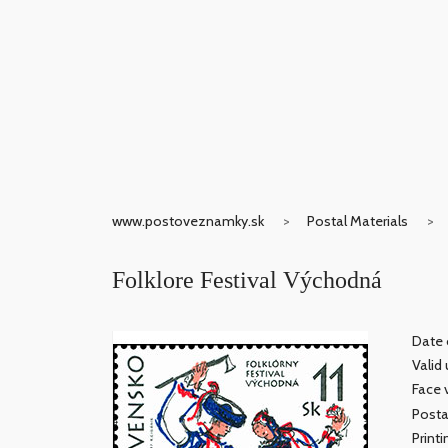
www.postoveznamky.sk
Postal Materials
Folklore Festival Východná
Date o
Valid 
Face v
Posta
Print