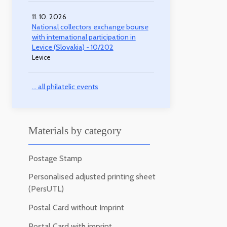
11. 10. 2026
National collectors exchange bourse
with international participation in
Levice (Slovakia) - 10/202
Levice
... all philatelic events
Materials by category
Postage Stamp
Personalised adjusted printing sheet
(PersUTL)
Postal Card without Imprint
Postal Card with imprint