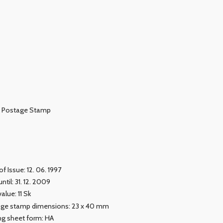
Postage Stamp
f Issue: 12. 06. 1997
until: 31. 12. 2009
alue: 11 Sk
ge stamp dimensions: 23 x 40 mm
ing sheet form: HA