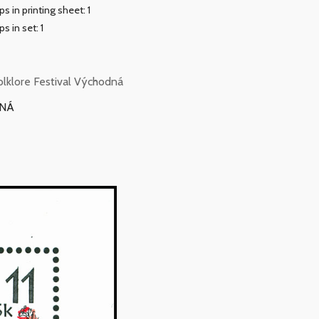
s in printing sheet: 1
s in set: 1
lklore Festival Východná
DNÁ