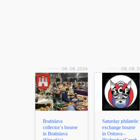
08. 08. 2026
08. 08. 
Bratislava
Saturday philatelic
collector`s bourse
exchange bourse
in Bratislava
in Ostrava -
(Slovakia)
Hrabuvka (Czech