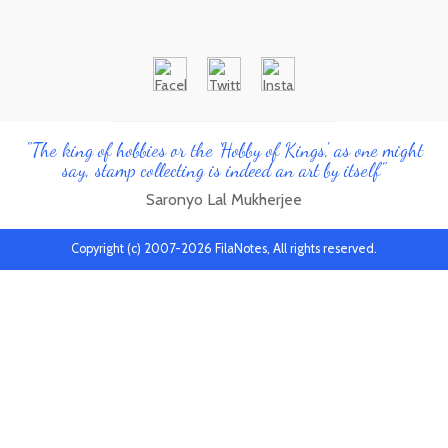
"The king of hobbies or the 'Hobby of Kings', as one might
say, stamp collecting is indeed an art by itself"
Saronyo Lal Mukherjee
Copyright (c) 2007-2026 FilaNotes, All rights reserved.