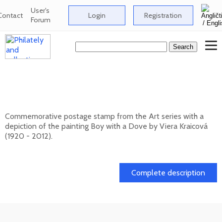
User's
Contact
Login
Registration
Forum
Art: Viera Kraicová (1920 - 2012) - Boy
with a Dove
Commemorative postage stamp from the Art series with a
depiction of the painting Boy with a Dove by Viera Kraicová
(1920 - 2012).
20. 11. 2026 -
Complete description