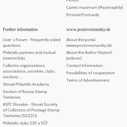
Perfins
Cartes maximum (Maximaphily)
Pictorial Postcards
Further information
www.postoveznamky.sk
User`s Forum - Frequently asked
About the portal
questions
(www.postoveznamky.sk)
Philatelic partners and mutual
About the Author (Vojtech
internet links
Jankovic)
Collector organizations,
Contact Information
associations, societies, clubs,
Possibilities of cooperation
sections, ...
Terms of Advertisement
Slovak Philatelic Academy
Section of Russia Stamp
Territories
ASFE Slovakia - Slovak Society
of Collectors of Postage Stamp
Territories (SSZZU)
Philatelic clubs ZSF a SČF