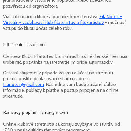
jednorazového vstupného poplatku. Alebo špeciálnou
pozvánkou od organizátora.
Viac informácií o klube a podmienkach členstva:
FilaNotes -
Virtuálny vzdelávací klub filatelistov a filokartistov
- možnosť
vstupu do klubu počas celého roku.
Prihlásenie na stretnutie
Členovia Klubu FilaNotes, ktorí uhradili ročné členské, nemusia
urobiť nič, pozvánka na stretnutie im príde automaticky.
Ostatní záujemci, v prípade záujmu o účasť na stretnutí,
prosím, pošlite prihlasovací email na adresu:
filanotes@gmail.com
. Následne vám budú zaslané ďalšie
informácie, poklady k platbe a postup pripojenia na online
stretnutie.
Rámcový program a časový rozvrh
Online klubové stretnutia sa konajú zvyčajne vo štvrtky od
17.30 s nasledujúcim rámcovým programom: