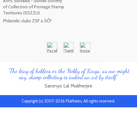
ASFE Slovakia - Slovak Society
of Collectors of Postage Stamp
Territories (SSZZU)
Philatelic clubs ZSF a SČF
"The king of hobbies or the 'Hobby of Kings', as one might
say, stamp collecting is indeed an art by itself"
Saronyo Lal Mukherjee
Copyright (c) 2007-2026 FilaNotes, All rights reserved.