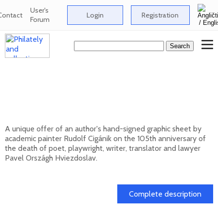
User's
Contact
Login
Registration
Forum
Signed graphic sheet of Rudolf Cigánik -
105th anniversary of the death of Pavol
Országh Hviezdoslav
A unique offer of an author's hand-signed graphic sheet by
academic painter Rudolf Cigánik on the 105th anniversary of
the death of poet, playwright, writer, translator and lawyer
Pavel Országh Hviezdoslav.
01. 03. 2026
Complete description