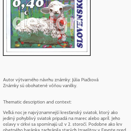
Autor výtvarného návrhu známky: Júlia Piačková
Známky sú obohatené vôňou vanilky.
Thematic description and context:
Veľká noc je najvýznamnejší kresťanský sviatok, ktorý ako
jediný pohyblivý sviatok pripadá na marec alebo apríl. Jeho
oslavy v cirkvi sa spomínajú už v 2. storočí. Podobne ako krv
obetného baránka zachránila starých Izraelitov v Egypte pred