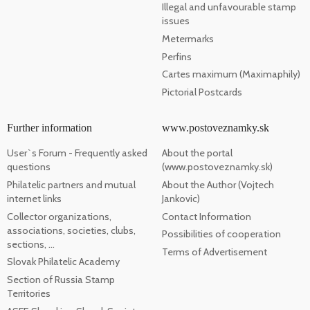
Illegal and unfavourable stamp
issues
Metermarks
Perfins
Cartes maximum (Maximaphily)
Pictorial Postcards
Further information
www.postoveznamky.sk
User`s Forum - Frequently asked
About the portal
questions
(www.postoveznamky.sk)
Philatelic partners and mutual
About the Author (Vojtech
internet links
Jankovic)
Collector organizations,
Contact Information
associations, societies, clubs,
Possibilities of cooperation
sections, ...
Terms of Advertisement
Slovak Philatelic Academy
Section of Russia Stamp
Territories