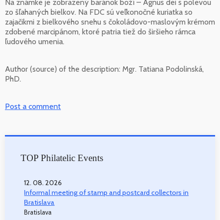
Na známke je zobrazený baránok boží – Agnus dei s polevou
zo šľahaných bielkov. Na FDC sú veľkonočné kuriatka so
zajačikmi z bielkového snehu s čokoládovo-maslovým krémom
zdobené marcipánom, ktoré patria tiež do širšieho rámca
ľudového umenia.
Author (source) of the description:
Mgr. Tatiana Podolinská,
PhD.
Post a comment
TOP Philatelic Events
12. 08. 2026
Informal meeting of stamp and postcard collectors in
Bratislava
Bratislava