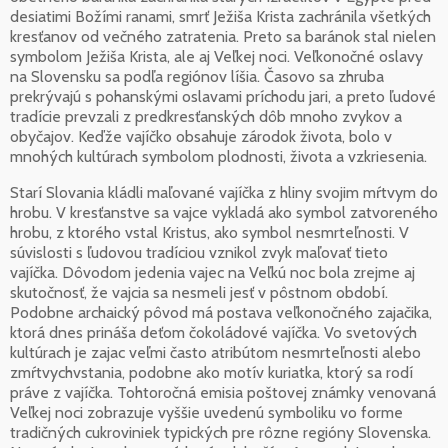
desiatimi Božími ranami, smrť Ježiša Krista zachránila všetkých
kresťanov od večného zatratenia. Preto sa baránok stal nielen
symbolom Ježiša Krista, ale aj Veľkej noci. Veľkonočné oslavy
na Slovensku sa podľa regiónov líšia. Časovo sa zhruba
prekrývajú s pohanskými oslavami príchodu jari, a preto ľudové
tradície prevzali z predkresťanských dôb mnoho zvykov a
obyčajov. Keďže vajíčko obsahuje zárodok života, bolo v
mnohých kultúrach symbolom plodnosti, života a vzkriesenia.
Starí Slovania kládli maľované vajíčka z hliny svojim mŕtvym do
hrobu. V kresťanstve sa vajce vykladá ako symbol zatvoreného
hrobu, z ktorého vstal Kristus, ako symbol nesmrteľnosti. V
súvislosti s ľudovou tradíciou vznikol zvyk maľovať tieto
vajíčka. Dôvodom jedenia vajec na Veľkú noc bola zrejme aj
skutočnosť, že vajcia sa nesmeli jesť v pôstnom období.
Podobne archaický pôvod má postava veľkonočného zajačika,
ktorá dnes prináša deťom čokoládové vajíčka. Vo svetových
kultúrach je zajac veľmi často atribútom nesmrteľnosti alebo
zmŕtvychvstania, podobne ako motív kuriatka, ktorý sa rodí
práve z vajíčka. Tohtoročná emisia poštovej známky venovaná
Veľkej noci zobrazuje vyššie uvedenú symboliku vo forme
tradičných cukroviniek typických pre rôzne regióny Slovenska.