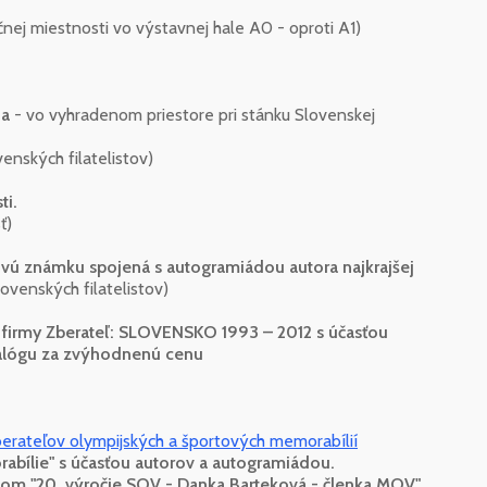
čnej miestnosti vo výstavnej hale A0 - oproti A1)
da
- vo vyhradenom priestore pri stánku Slovenskej
nských filatelistov)
ti.
ť)
ovú známku spojená s autogramiádou autora najkrajšej
ovenských filatelistov)
 firmy Zberateľ: SLOVENSKO 1993 – 2012 s účasťou
talógu za zvýhodnenú cenu
erateľov olympijských a športových memorabílií
abílie" s účasťou autorov a autogramiádou.
m "20. výročie SOV - Danka Barteková - členka MOV".