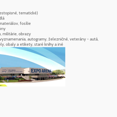
estopisné, tematické)
dlá
teriálov, fosílie
óny
ilitárie, obrazy
amenania, autogramy, železničné, veterány - autá,
, obaly a etikety, staré knihy a iné