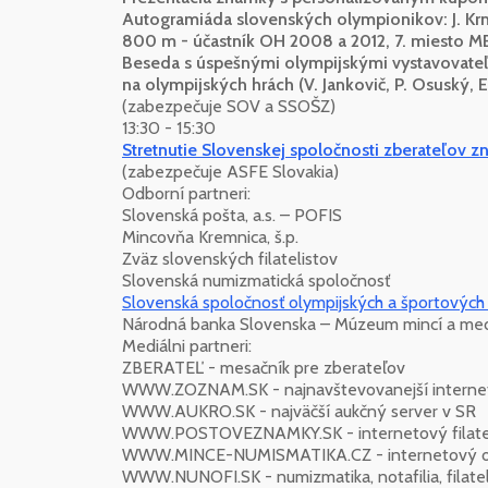
Autogramiáda slovenských olympionikov: J. Krn
800 m - účastník OH 2008 a 2012, 7. miesto ME
Beseda s úspešnými olympijskými vystavovateľmi
na olympijských hrách (V. Jankovič, P. Osuský, 
(zabezpečuje SOV a SSOŠZ)
13:30 - 15:30
Stretnutie Slovenskej spoločnosti zberateľov
(zabezpečuje ASFE Slovakia)
Odborní partneri:
Slovenská pošta, a.s. – POFIS
Mincovňa Kremnica, š.p.
Zväz slovenských filatelistov
Slovenská numizmatická spoločnosť
Slovenská spoločnosť olympijských a športových
Národná banka Slovenska – Múzeum mincí a meda
Mediálni partneri:
ZBERATEĽ - mesačník pre zberateľov
WWW.ZOZNAM.SK - najnavštevovanejší internet
WWW.AUKRO.SK - najväčší aukčný server v SR
WWW.POSTOVEZNAMKY.SK - internetový filateli
WWW.MINCE-NUMISMATIKA.CZ - internetový o
WWW.NUNOFI.SK - numizmatika, notafilia, filatel