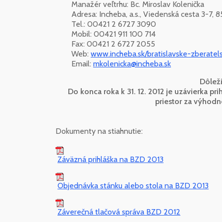
Manažér veľtrhu: Bc. Miroslav Kolenička
Adresa: Incheba, a.s., Viedenská cesta 3-7, 851
Tel.: 00421 2 6727 3090
Mobil: 00421 911 100 714
Fax: 00421 2 6727 2055
Web:
www.incheba.sk/bratislavske-zberatel
Email:
mkolenicka@incheba.sk
Dôleži
Do konca roka k 31. 12. 2012 je uzávierka p
priestor za výhod
Dokumenty na stiahnutie:
Záväzná prihláška na BZD 2013
Objednávka stánku alebo stola na BZD 2013
Záverečná tlačová správa BZD 2012