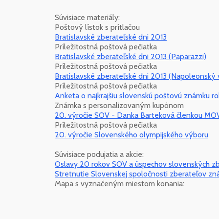
Súvisiace materiály:
Poštový lístok s prítlačou
Bratislavské zberateľské dni 2013
Príležitostná poštová pečiatka
Bratislavské zberateľské dni 2013 (Paparazzi)
Príležitostná poštová pečiatka
Bratislavské zberateľské dni 2013 (Napoleonský 
Príležitostná poštová pečiatka
Anketa o najkrajšiu slovenskú poštovú známku r
Známka s personalizovaným kupónom
20. výročie SOV - Danka Barteková členkou MO
Príležitostná poštová pečiatka
20. výročie Slovenského olympijského výboru
Súvisiace podujatia a akcie:
Oslavy 20 rokov SOV a úspechov slovenských zb
Stretnutie Slovenskej spoločnosti zberateľov z
Mapa s vyznačeným miestom konania: