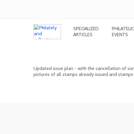
SPECIALIZED
PHILATELIC
ARTICLES
EVENTS
Issue plan of Slovak postage stam
Updated issue plan - with the cancellation of s
pictures of all stamps already issued and stamps
01. 02. 2026