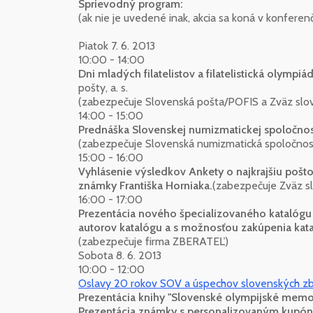
Sprievodný program:
(ak nie je uvedené inak, akcia sa koná v konferen
Piatok 7. 6. 2013
10:00 - 14:00
Dni mladých filatelistov a filatelistická olympiá
pošty, a. s.
(zabezpečuje Slovenská pošta/POFIS a Zväz slove
14:00 - 15:00
Prednáška Slovenskej numizmatickej spoločnos
(zabezpečuje Slovenská numizmatická spoločnos
15:00 - 16:00
Vyhlásenie výsledkov Ankety o najkrajšiu pošt
známky Františka Horniaka.
(zabezpečuje Zväz sl
16:00 - 17:00
Prezentácia nového špecializovaného katalógu
autorov katalógu a s možnosťou zakúpenia ka
(zabezpečuje firma ZBERATEĽ)
Sobota 8. 6. 2013
10:00 - 12:00
Oslavy 20 rokov SOV a úspechov slovenských zb
Prezentácia knihy "Slovenské olympijské memor
Prezentácia známky s personalizovaným kupóno