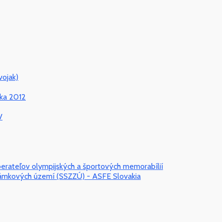
vojak)
oka 2012
V
erateľov olympijských a športových memorabílií
námkových území (SSZZÚ) - ASFE Slovakia