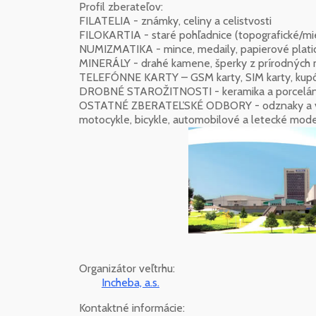
Profil zberateľov:
FILATELIA - známky, celiny a celistvosti
FILOKARTIA - staré pohľadnice (topografické/mi
NUMIZMATIKA - mince, medaily, papierové plati
MINERÁLY - drahé kamene, šperky z prírodných ma
TELEFÓNNE KARTY – GSM karty, SIM karty, kup
DROBNÉ STAROŽITNOSTI - keramika a porcelán, m
OSTATNÉ ZBERATEĽSKÉ ODBORY - odznaky a vyzn
motocykle, bicykle, automobilové a letecké modely
Organizátor veľtrhu:
Incheba, a.s.
Kontaktné informácie: