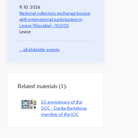
11. 10. 2026
National collectors exchange bourse
with international participation in
Levice (Slovakia) - 10/202
Levice
... all philatelic events
Related materials (1):
20 anniversary of the
SOC - Danka Bartekova
member of the IOC