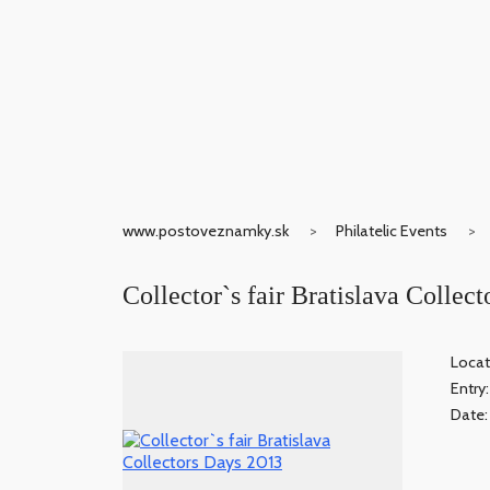
www.postoveznamky.sk
Philatelic Events
Collector`s fair Bratislava Collec
Locat
Entry
Date: