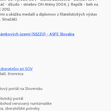
áč - džudo - striebro OH Atény 2004, J. Repčík - beh na
 2012.
 a ukážka medailí a diplomov z filatelistických výstav
E. Smažák).
 známkových území (SSZZÚ) - ASFE Slovakia
 zberateľov pri SOV
ilí, Kremnica
ový portál na Slovensku
stický portál
bchod venovaný numizmatike
ia, zberateľské potreby