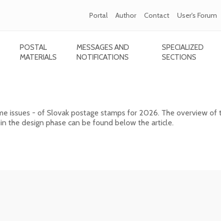
Portal
Author
Contact
User's Forum
POSTAL
MESSAGES AND
SPECIALIZED
MATERIALS
NOTIFICATIONS
SECTIONS
ps for 2026
ome issues - of Slovak postage stamps for 2026. The overview of 
 in the design phase can be found below the article.