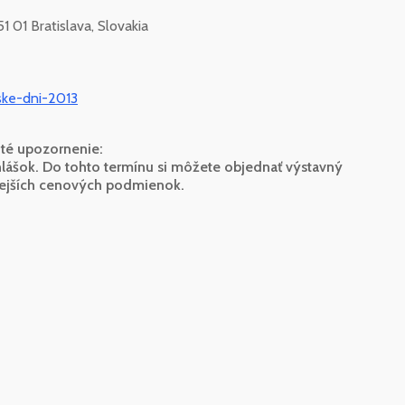
 01 Bratislava, Slovakia
ske-dni-2013
té upozornenie:
rihlášok. Do tohto termínu si môžete objednať výstavný
nejších cenových podmienok.