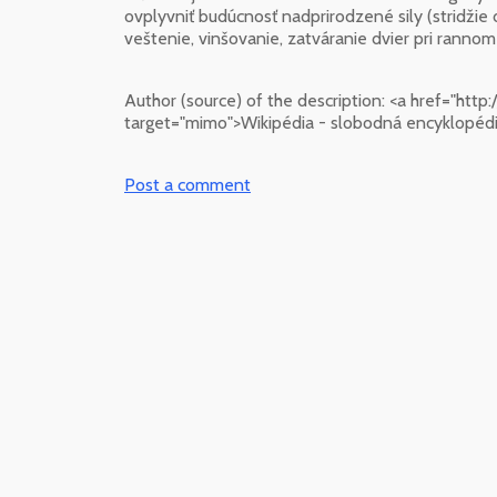
ovplyvniť budúcnosť nadprirodzené sily (stridžie 
veštenie, vinšovanie, zatváranie dvier pri rann
Author (source) of the description:
<a href="http
target="mimo">Wikipédia - slobodná encyklopédi
Post a comment