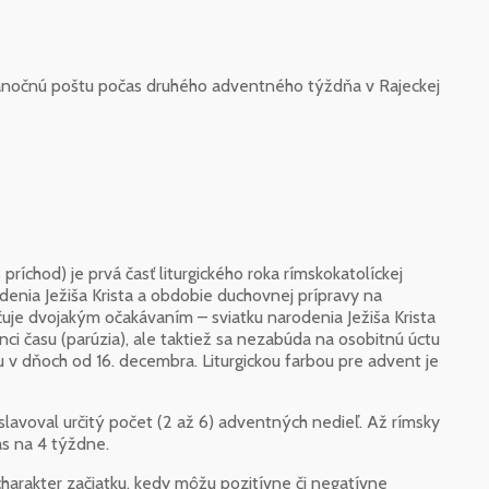
ianočnú poštu počas druhého adventného týždňa v Rajeckej
íchod) je prvá časť liturgického roka rímskokatolíckej
enia Ježiša Krista a obdobie duchovnej prípravy na
je dvojakým očakávaním – sviatku narodenia Ježiša Krista
ci času (parúzia), ale taktiež sa nezabúda na osobitnú úctu
u v dňoch od 16. decembra. Liturgickou farbou pre advent je
oslavoval určitý počet (2 až 6) adventných nedieľ. Až rímsky
s na 4 týždne.
harakter začiatku, kedy môžu pozitívne či negatívne