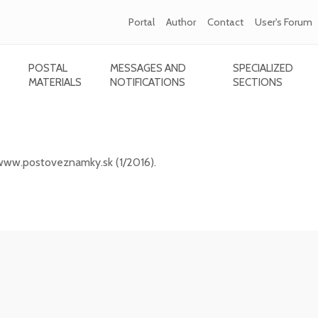
Portal
Author
Contact
User's Forum
POSTAL
MESSAGES AND
SPECIALIZED
MATERIALS
NOTIFICATIONS
SECTIONS
ic portal www.postoveznamky.sk (1/2026)
 www.postoveznamky.sk (1/2016).