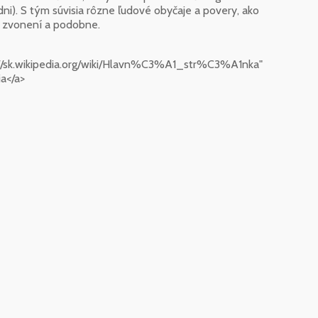
dni). S tým súvisia rôzne ľudové obyčaje a povery, ako
om zvonení a podobne.
://sk.wikipedia.org/wiki/Hlavn%C3%A1_str%C3%A1nka"
a</a>