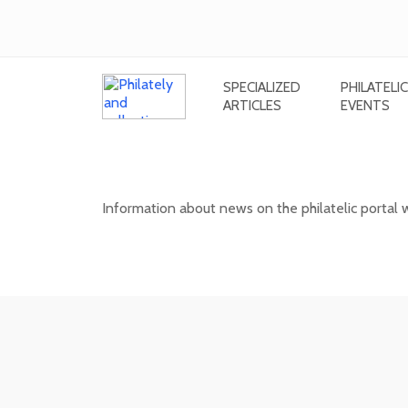
SPECIALIZED
PHILATELIC
ARTICLES
EVENTS
News on the information philatel
Information about news on the philatelic portal
03. 02. 2026