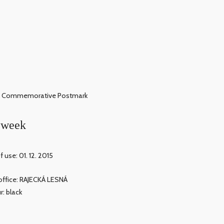
Commemorative Postmark
 week
 use: 01. 12. 2015
office: RAJECKÁ LESNÁ
r: black