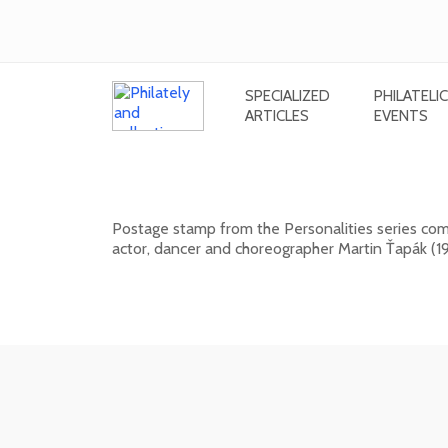
SPECIALIZED
PHILATELIC
ARTICLES
EVENTS
Personalities: Martin Ťapák (1926 
Postage stamp from the Personalities series comm
actor, dancer and choreographer Martin Ťapák (19
13. 10. 2026 -