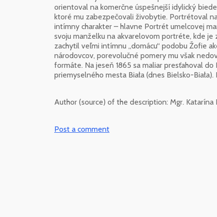
orientoval na komerčne úspešnejší idylický bieder
ktoré mu zabezpečovali živobytie. Portrétoval na
intímny charakter – hlavne Portrét umelcovej ma
svoju manželku na akvarelovom portréte, kde je 
zachytil veľmi intímnu „domácu“ podobu Žofie ak
národovcov, porevolučné pomery mu však nedovoli
formáte. Na jeseň 1865 sa maliar presťahoval do P
priemyselného mesta Biała (dnes Bielsko-Biała). 
Author (source) of the description:
Mgr. Katarína
Post a comment