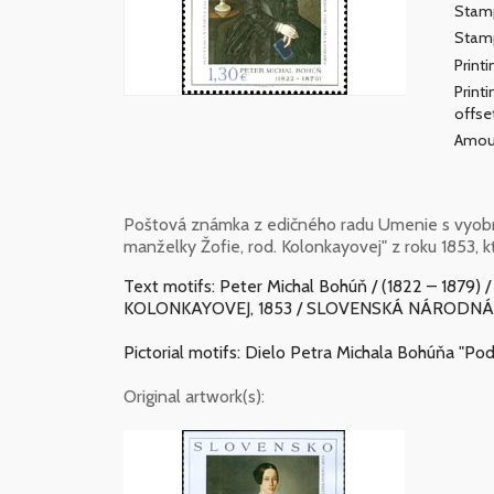
Stamp
Stamp
Print
Print
offse
Amou
Poštová známka z edičného radu Umenie s vyobr
manželky Žofie, rod. Kolonkayovej" z roku 1853, k
Text motifs: Peter Michal Bohúň / (1822 – 1
KOLONKAYOVEJ, 1853 / SLOVENSKÁ NÁRODNÁ
Pictorial motifs: Dielo Petra Michala Bohúňa "Po
Original artwork(s):