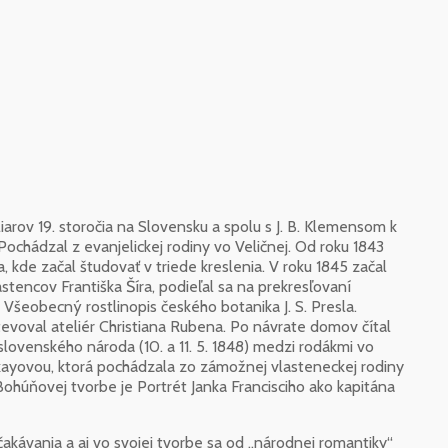
rov 19. storočia na Slovensku a spolu s J. B. Klemensom k
ochádzal z evanjelickej rodiny vo Veličnej. Od roku 1843
 kde začal študovať v triede kreslenia. V roku 1845 začal
stencov Františka Šíra, podieľal sa na prekresľovaní
e Všeobecný rostlinopis českého botanika J. S. Presla.
evoval ateliér Christiana Rubena. Po návrate domov čítal
lovenského národa (10. a 11. 5. 1848) medzi rodákmi vo
onkayovou, ktorá pochádzala zo zámožnej vlasteneckej rodiny
ohúňovej tvorbe je Portrét Janka Francisciho ako kapitána
akávania a aj vo svojej tvorbe sa od „národnej romantiky“