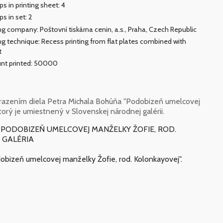
s in printing sheet: 4
s in set: 2
ing company: Poštovní tiskárna cenin, a.s., Praha, Czech Republic
ing technique: Recess printing from flat plates combined with
t
nt printed: 50000
azením diela Petra Michala Bohúňa "Podobizeň umelcovej
torý je umiestnený v Slovenskej národnej galérii.
879) / PODOBIZEŇ UMELCOVEJ MANŽELKY ŽOFIE, ROD.
 GALÉRIA
dobizeň umelcovej manželky Žofie, rod. Kolonkayovej".