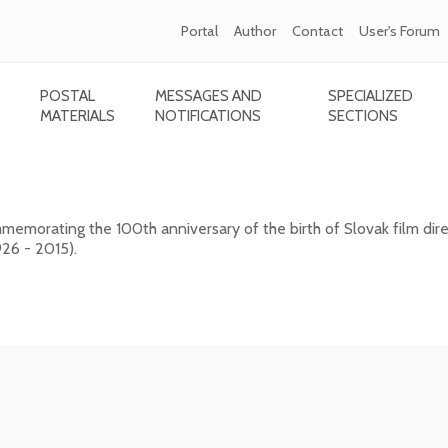
Portal
Author
Contact
User's Forum
POSTAL
MESSAGES AND
SPECIALIZED
MATERIALS
NOTIFICATIONS
SECTIONS
- 2015) - 100th birth anniversary
emorating the 100th anniversary of the birth of Slovak film dire
26 - 2015).