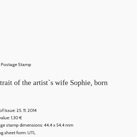
Postage Stamp
ait of the artist`s wife Sophie, born
f Issue: 25. 11. 2014
value: 1,30 €
ge stamp dimensions: 44,4 x 54,4 mm
ing sheet form: UTL