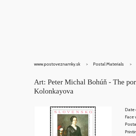
www.postoveznamky.sk
Postal Materials
Art: Peter Michal Bohúň - The portr
Kolonkayova
Date o
Face 
Posta
Print