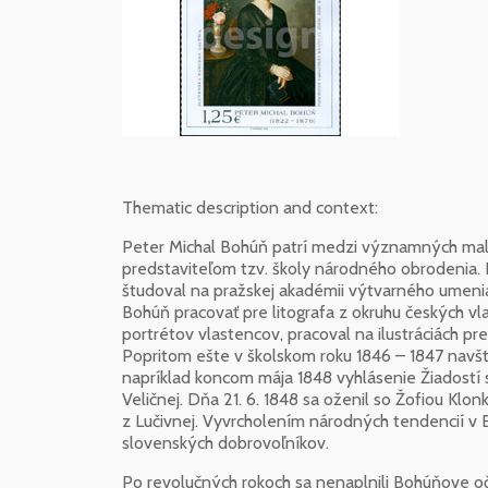
Thematic description and context:
Peter Michal Bohúň patrí medzi významných malia
predstaviteľom tzv. školy národného obrodenia. P
študoval na pražskej akadémii výtvarného umenia,
Bohúň pracovať pre litografa z okruhu českých vla
portrétov vlastencov, pracoval na ilustráciách pr
Popritom ešte v školskom roku 1846 – 1847 navšt
napríklad koncom mája 1848 vyhlásenie Žiadostí s
Veličnej. Dňa 21. 6. 1848 sa oženil so Žofiou Kl
z Lučivnej. Vyvrcholením národných tendencií v B
slovenských dobrovoľníkov.
Po revolučných rokoch sa nenaplnili Bohúňove oč