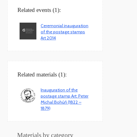
Related events (1):
Ceremonial inauguration
of the postage stamps
Art 2014
Related materials (1):
Inauguration of the
postage stamp Art: Peter
Michal Bohúň (1822 –
1879)
Materials by category