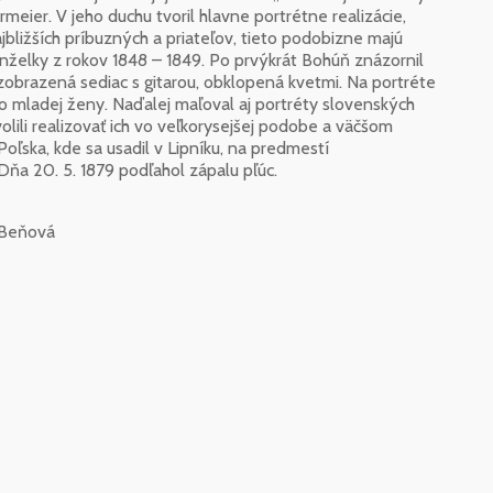
meier. V jeho duchu tvoril hlavne portrétne realizácie,
jbližších príbuzných a priateľov, tieto podobizne majú
nželky z rokov 1848 – 1849. Po prvýkrát Bohúň znázornil
zobrazená sediac s gitarou, obklopená kvetmi. Na portréte
o mladej ženy. Naďalej maľoval aj portréty slovenských
li realizovať ich vo veľkorysejšej podobe a väčšom
oľska, kde sa usadil v Lipníku, na predmestí
Dňa 20. 5. 1879 podľahol zápalu pľúc.
 Beňová