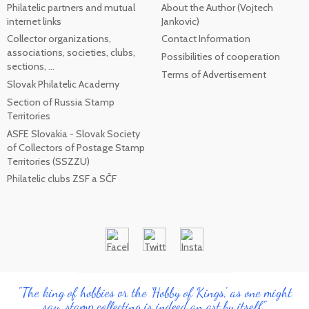
Philatelic partners and mutual
About the Author (Vojtech
internet links
Jankovic)
Collector organizations,
Contact Information
associations, societies, clubs,
Possibilities of cooperation
sections, ...
Terms of Advertisement
Slovak Philatelic Academy
Section of Russia Stamp
Territories
ASFE Slovakia - Slovak Society
of Collectors of Postage Stamp
Territories (SSZZU)
Philatelic clubs ZSF a SČF
"The king of hobbies or the 'Hobby of Kings', as one might
say, stamp collecting is indeed an art by itself"