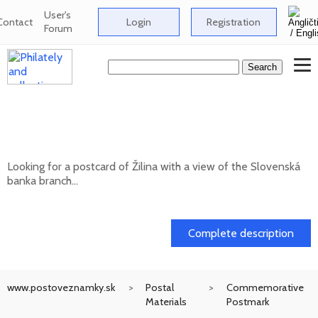
User's
Contact
Login
Registration
Forum
Looking for a postcard of Žilina with a
view of the Slovenská banka branch
Looking for a postcard of Žilina with a view of the Slovenská
banka branch...
20. 05. 2026
Complete description
www.postoveznamky.sk
Postal
Commemorative
Materials
Postmark