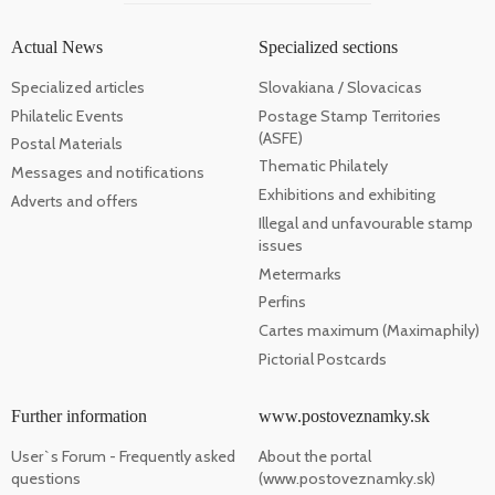
Actual News
Specialized sections
Specialized articles
Slovakiana / Slovacicas
Philatelic Events
Postage Stamp Territories
(ASFE)
Postal Materials
Thematic Philately
Messages and notifications
Exhibitions and exhibiting
Adverts and offers
Illegal and unfavourable stamp
issues
Metermarks
Perfins
Cartes maximum (Maximaphily)
Pictorial Postcards
Further information
www.postoveznamky.sk
User`s Forum - Frequently asked
About the portal
questions
(www.postoveznamky.sk)