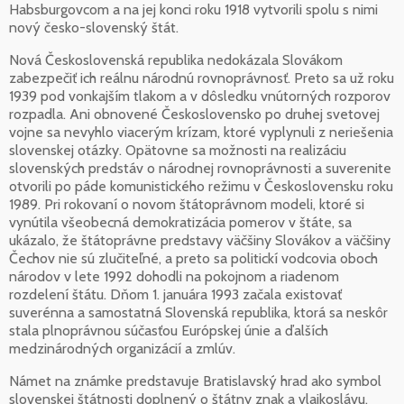
Habsburgovcom a na jej konci roku 1918 vytvorili spolu s nimi
nový česko-slovenský štát.
Nová Československá republika nedokázala Slovákom
zabezpečiť ich reálnu národnú rovnoprávnosť. Preto sa už roku
1939 pod vonkajším tlakom a v dôsledku vnútorných rozporov
rozpadla. Ani obnovené Československo po druhej svetovej
vojne sa nevyhlo viacerým krízam, ktoré vyplynuli z neriešenia
slovenskej otázky. Opätovne sa možnosti na realizáciu
slovenských predstáv o národnej rovnoprávnosti a suverenite
otvorili po páde komunistického režimu v Československu roku
1989. Pri rokovaní o novom štátoprávnom modeli, ktoré si
vynútila všeobecná demokratizácia pomerov v štáte, sa
ukázalo, že štátoprávne predstavy väčšiny Slovákov a väčšiny
Čechov nie sú zlučiteľné, a preto sa politickí vodcovia oboch
národov v lete 1992 dohodli na pokojnom a riadenom
rozdelení štátu. Dňom 1. januára 1993 začala existovať
suverénna a samostatná Slovenská republika, ktorá sa neskôr
stala plnoprávnou súčasťou Európskej únie a ďalších
medzinárodných organizácií a zmlúv.
Námet na známke predstavuje Bratislavský hrad ako symbol
slovenskej štátnosti doplnený o štátny znak a vlajkoslávu,