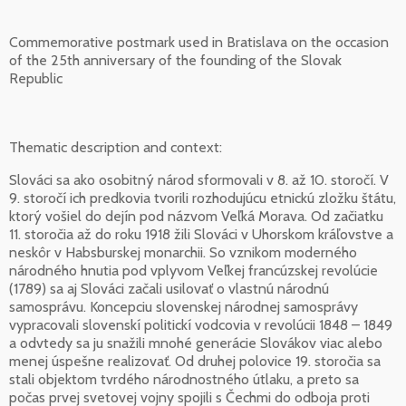
Commemorative postmark used in Bratislava on the occasion
of the 25th anniversary of the founding of the Slovak
Republic
Thematic description and context:
Slováci sa ako osobitný národ sformovali v 8. až 10. storočí. V
9. storočí ich predkovia tvorili rozhodujúcu etnickú zložku štátu,
ktorý vošiel do dejín pod názvom Veľká Morava. Od začiatku
11. storočia až do roku 1918 žili Slováci v Uhorskom kráľovstve a
neskôr v Habsburskej monarchii. So vznikom moderného
národného hnutia pod vplyvom Veľkej francúzskej revolúcie
(1789) sa aj Slováci začali usilovať o vlastnú národnú
samosprávu. Koncepciu slovenskej národnej samosprávy
vypracovali slovenskí politickí vodcovia v revolúcii 1848 – 1849
a odvtedy sa ju snažili mnohé generácie Slovákov viac alebo
menej úspešne realizovať. Od druhej polovice 19. storočia sa
stali objektom tvrdého národnostného útlaku, a preto sa
počas prvej svetovej vojny spojili s Čechmi do odboja proti