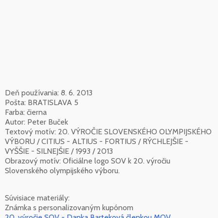
Deň používania: 8. 6. 2013
Pošta: BRATISLAVA 5
Farba: čierna
Autor: Peter Buček
Textový motív: 20. VÝROČIE SLOVENSKÉHO OLYMPIJSKÉHO
VÝBORU / CITIUS - ALTIUS - FORTIUS / RÝCHLEJŠIE -
VYŠŠIE - SILNEJŠIE / 1993 / 2013
Obrazový motív: Oficiálne logo SOV k 20. výročiu
Slovenského olympijského výboru.
Súvisiace materiály:
Známka s personalizovaným kupónom
20. výročie SOV - Danka Barteková členkou MOV