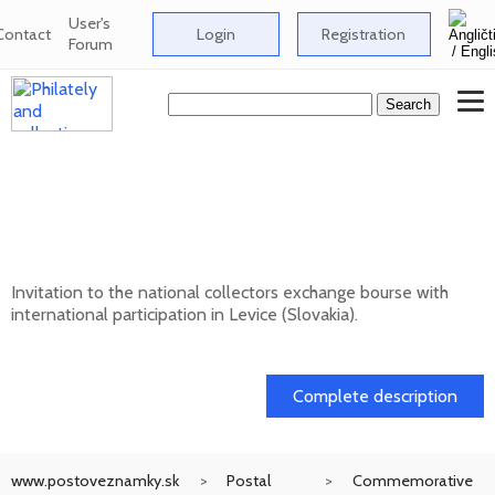
User's
Contact
Login
Registration
Forum
National collectors exchange bourse with
international participation in Levice
(Slovakia) - 10/202
Invitation to the national collectors exchange bourse with
international participation in Levice (Slovakia).
11. 10. 2026
Complete description
www.postoveznamky.sk
Postal
Commemorative