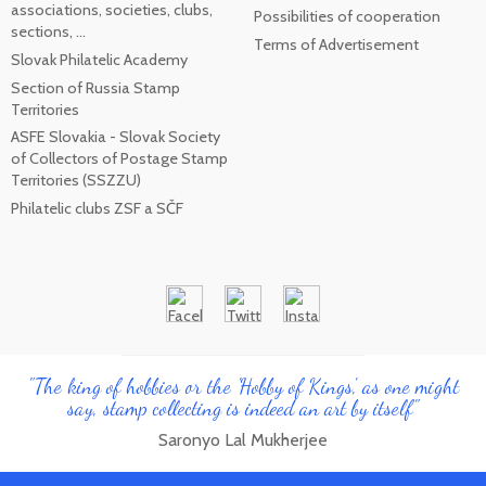
associations, societies, clubs,
Possibilities of cooperation
sections, ...
Terms of Advertisement
Slovak Philatelic Academy
Section of Russia Stamp
Territories
ASFE Slovakia - Slovak Society
of Collectors of Postage Stamp
Territories (SSZZU)
Philatelic clubs ZSF a SČF
"The king of hobbies or the 'Hobby of Kings', as one might
say, stamp collecting is indeed an art by itself"
Saronyo Lal Mukherjee