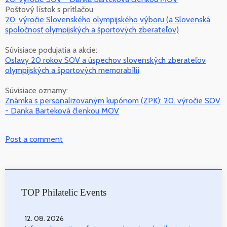
Poštový lístok s prítlačou
20. výročie Slovenského olympijského výboru (a Slovenská
spoločnosť olympijských a športových zberateľov)
Súvisiace podujatia a akcie:
Oslavy 20 rokov SOV a úspechov slovenských zberateľov
olympijských a športových memorabílií
Súvisiace oznamy:
Známka s personalizovaným kupónom (ZPK): 20. výročie SOV
- Danka Barteková členkou MOV
Post a comment
TOP Philatelic Events
12. 08. 2026