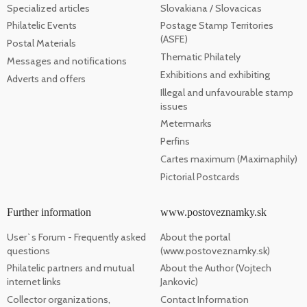
Specialized articles
Slovakiana / Slovacicas
Philatelic Events
Postage Stamp Territories
(ASFE)
Postal Materials
Thematic Philately
Messages and notifications
Exhibitions and exhibiting
Adverts and offers
Illegal and unfavourable stamp
issues
Metermarks
Perfins
Cartes maximum (Maximaphily)
Pictorial Postcards
Further information
www.postoveznamky.sk
User`s Forum - Frequently asked
About the portal
questions
(www.postoveznamky.sk)
Philatelic partners and mutual
About the Author (Vojtech
internet links
Jankovic)
Collector organizations,
Contact Information