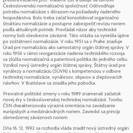
Československú normalizačnú spoločnosť. Odôvodňuje
potrebu normalizácie s dôrazom na požiadavky riadeného
hospodárstva. Bolo treba začať konsolidovať organizačnú
štruktúru normalizácie a postupne zabezpečiť revíziu noriem
podľa aktuálnych potrieb. Prevládal názor aby technické
normy boli všeobecne záväzné. Táto otázka sa vyriešila úplne
po zoštátnení normalizácie. V roku 1951 sa v Prahe zriaďuje
Úrad pre normalizáciu ako samostatný orgán štátnej správy. V
roku 1956 v rámci reorganizácie riadenia technického rozvoja
sa zlúčila normalizačná a patentová politika do jedného celku.
Vznikol nový ústredný orgán štátnej správy, Štátny úrad pre
vynálezy a normalizáciu (SÚVN) s kompetenciou v odbore
technickej normalizácie, vynálezov, objavov a zlepšovacích
návrhov. V Bratislave sa zriadila jeho pobočka.
Prevratné politické zmeny v roku 1989 znamenali začiatok
novej éry v československej technickej normalizácii. Tvorbu
ČSN charakterizovala výrazná orientácia na zavádzanie
európskych a medzinárodných noriem. Zaviedol sa princíp
obmedzenej záväznosti noriem.
Dňa 16. 12. 1992 sa rozhodla vláda zriadiť nový ústredný orgán