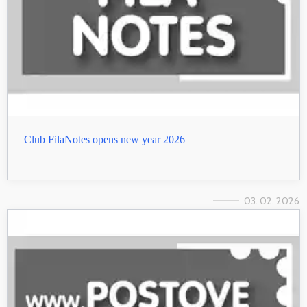
Club FilaNotes opens new year 2026
03. 02. 2026