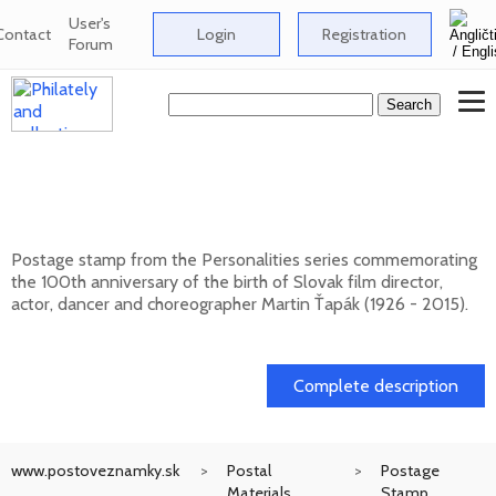
User's
Contact
Login
Registration
Forum
Personalities: Martin Ťapák (1926 - 2015) -
100th birth anniversary
Postage stamp from the Personalities series commemorating
the 100th anniversary of the birth of Slovak film director,
actor, dancer and choreographer Martin Ťapák (1926 - 2015).
13. 10. 2026 -
Complete description
www.postoveznamky.sk
Postal
Postage
Materials
Stamp