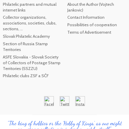
Philatelic partners and mutual
About the Author (Vojtech
internet links
Jankovic)
Collector organizations,
Contact Information
associations, societies, clubs,
Possibilities of cooperation
sections, ...
Terms of Advertisement
Slovak Philatelic Academy
Section of Russia Stamp
Territories
ASFE Slovakia - Slovak Society
of Collectors of Postage Stamp
Territories (SSZZU)
Philatelic clubs ZSF a SČF
"The king of hobbies or the 'Hobby of Kings', as one might
say, stamp collecting is indeed an art by itself"