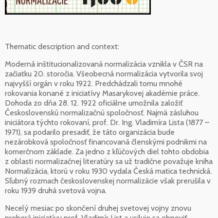
Thematic description and context:
Moderná inštitucionalizovaná normalizácia vznikla v ČSR na
začiatku 20. storočia. Všeobecná normalizácia vytvorila svoj
najvyšší orgán v roku 1922. Predchádzali tomu mnohé
rokovania konané z iniciatívy Masarykovej akadémie práce.
Dohoda zo dňa 28. 12. 1922 oficiálne umožnila založiť
Československú normalizačnú spoločnosť. Najmä zásluhou
iniciátora týchto rokovaní, prof. Dr. Ing. Vladimíra Lista (1877 –
1971), sa podarilo presadiť, že táto organizácia bude
nezárobková spoločnosť financovaná členskými podnikmi na
komerčnom základe. Za jedno z kľúčových diel tohto obdobia
z oblasti normalizačnej literatúry sa už tradične považuje kniha
Normalizácia, ktorú v roku 1930 vydala Česká matica technická.
Sľubný rozmach československej normalizácie však prerušila v
roku 1939 druhá svetová vojna.
Necelý mesiac po skončení druhej svetovej vojny znovu
preberá iniciatívu prof. Vladimír List a usiluje sa obnoviť