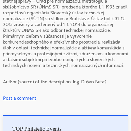
štátnej správy – Úrad pre normalizáciu, metrológiu a
skúšobníctvo SR (ÚNMS SR), predseda ktorého 1. 1. 1993 zriadil
rozpočtovú organizáciu Slovenský ústav technickej
normalizácie (SÚTN) so sídlom v Bratislave. Ústav bol k 31. 12.
2013 zrušený a začlenený od 1. 1. 2014 do organizačnej
štruktúry ÚNMS SR ako odbor technickej normalizácie.
Primárnym cieľom v súčasnosti je vytvorenie
konkurencieschopného a efektívneho prostredia, realizácia
úloh v oblasti technickej normalizácie a aktívna komunikácia s
priemyselnými a profesijnými zväzmi, združeniami a komorami
a ďalšími subjektmi pri tvorbe európskych a slovenských
technických noriem a technických normalizačných informácií.
Author (source) of the description:
Ing. Dušan Butaš
Post a comment
TOP Philatelic Events