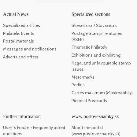
Actual News
Specialized sections
Specialized articles
Slovakiana / Slovacicas
Philatelic Events
Postage Stamp Territories
(ASFE)
Postal Materials
Thematic Philately
Messages and notifications
Exhibitions and exhibiting
Adverts and offers
Illegal and unfavourable stamp
issues
Metermarks
Perfins
Cartes maximum (Maximaphily)
Pictorial Postcards
Further information
www.postoveznamky.sk
User`s Forum - Frequently asked
About the portal
questions
(www.postoveznamky.sk)