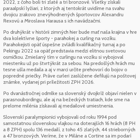
2022, z čoho boli tri zlaté a tri bronzové. Všetky získali
paraalpskí lyžiari, z ktorých aj tentokrát uvidíme na svahu
dvojicu zrakovo znevýhodnených športovcov Alexandru
Rexovú a Miroslava Harausa s ich navádzačmi.
Po druhýkrát v histórii zimných hier bude mať naša krajina v hre
dva kolektívne športy - parahokej a curling na vozíku.
Parahokejisti opäť úspešne zvládli kvalifikačný turnaj a po
Pekingu 2022 sa opäť predstavia medzi elitnou svetovou
osmičkou. Zmiešaný tím v curlingu na vozíku si vybojoval
miestenku už po štvrtýkrát za sebou. Na predošlých hrách mu
tesne ušla medaila a aj v marci určite prehovorí do bojov o
popredné priečky. Práve curleri zaslúžene defilujú na poštovej
známke, vydanej pri príležitosti ZPH 2026.
Po dvanásťročnej odmlke sa slovenský dvojkríž objaví nielen v
parasnoubordingu, ale aj na bežeckých tratiach, kde sme na
prelome milénia získavali aj medailové umiestnenia.
Slovenskí paralympionici vybojovali od roku 1994 pod
samostatnou slovenskou vlajkou na doterajších 16 hrách (8 PH
a 8 ZPH) spolu 136 medailí, z toho 45 zlatých, 44 strieborných
a 47 bronzových. Veríme, že v Miláne a Cortine sa im podarí