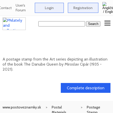
User's
Contact
Login
Registration
Forum
ART: Miroslav Cipár (1935 - 2021) - The
Danube Queen
A postage stamp from the Art series depicting an illustration
of the book The Danube Queen by Miroslav Cipár (1935 -
2021).
20. 11. 2026 -
Complete description
www.postoveznamky.sk
Postal
Postage
Materials
Stamp