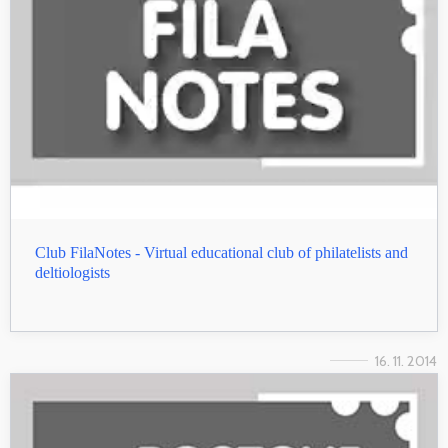
Club FilaNotes - Virtual educational club of philatelists and
deltiologists
16. 11. 2014