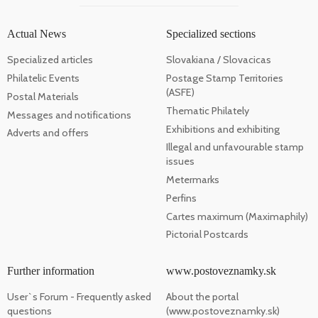
Actual News
Specialized sections
Specialized articles
Slovakiana / Slovacicas
Philatelic Events
Postage Stamp Territories
(ASFE)
Postal Materials
Thematic Philately
Messages and notifications
Exhibitions and exhibiting
Adverts and offers
Illegal and unfavourable stamp
issues
Metermarks
Perfins
Cartes maximum (Maximaphily)
Pictorial Postcards
Further information
www.postoveznamky.sk
User`s Forum - Frequently asked
About the portal
questions
(www.postoveznamky.sk)