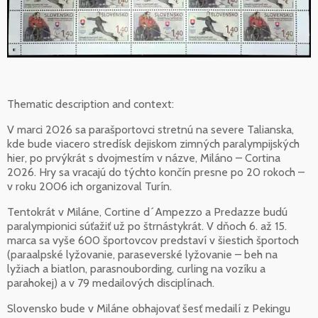
Thematic description and context:
V marci 2026 sa parašportovci stretnú na severe Talianska,
kde bude viacero stredísk dejiskom zimných paralympijských
hier, po prvýkrát s dvojmestím v názve, Miláno – Cortina
2026. Hry sa vracajú do týchto končín presne po 20 rokoch –
v roku 2006 ich organizoval Turín.
Tentokrát v Miláne, Cortine d´Ampezzo a Predazze budú
paralympionici súťažiť už po štrnástykrát. V dňoch 6. až 15.
marca sa vyše 600 športovcov predstaví v šiestich športoch
(paraalpské lyžovanie, paraseverské lyžovanie – beh na
lyžiach a biatlon, parasnoubording, curling na vozíku a
parahokej) a v 79 medailových disciplínach.
Slovensko bude v Miláne obhajovať šesť medailí z Pekingu