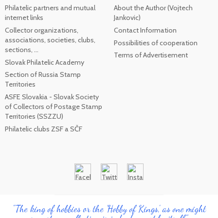
Philatelic partners and mutual
About the Author (Vojtech
internet links
Jankovic)
Collector organizations,
Contact Information
associations, societies, clubs,
Possibilities of cooperation
sections, ...
Terms of Advertisement
Slovak Philatelic Academy
Section of Russia Stamp
Territories
ASFE Slovakia - Slovak Society
of Collectors of Postage Stamp
Territories (SSZZU)
Philatelic clubs ZSF a SČF
"The king of hobbies or the 'Hobby of Kings', as one might