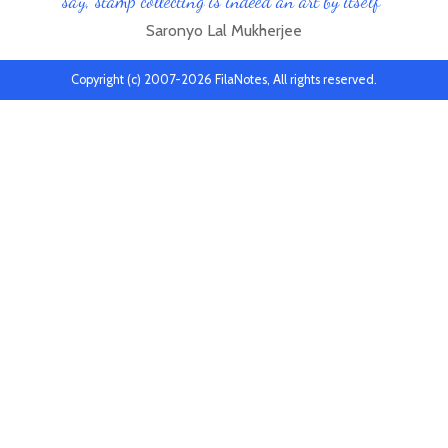
say, stamp collecting is indeed an art by itself"
Saronyo Lal Mukherjee
Copyright (c) 2007-2026 FilaNotes, All rights reserved.