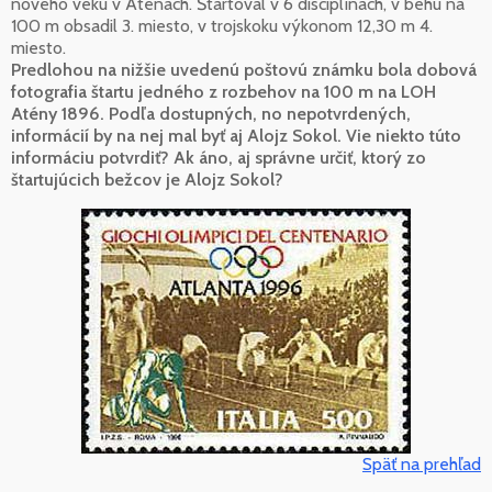
nového veku v Aténach. Štartoval v 6 disciplínach, v behu na
100 m obsadil 3. miesto, v trojskoku výkonom 12,30 m 4.
miesto.
Predlohou na nižšie uvedenú poštovú známku bola dobová
fotografia štartu jedného z rozbehov na 100 m na LOH
Atény 1896. Podľa dostupných, no nepotvrdených,
informácií by na nej mal byť aj Alojz Sokol. Vie niekto túto
informáciu potvrdiť? Ak áno, aj správne určiť, ktorý zo
štartujúcich bežcov je Alojz Sokol?
Späť na prehľad