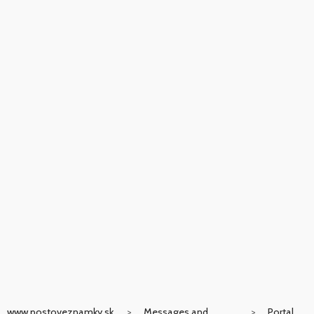
www.postoveznamky.sk
Messages and
Portal