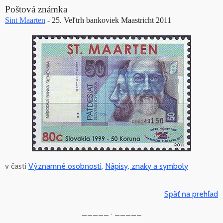
Poštová známka
Sint Maarten
- 25. Veľtrh bankoviek Maastricht 2011
v časti
Významné osobnosti
,
Nápisy, znaky a symboly
Späť na prehľad
_____ . _____