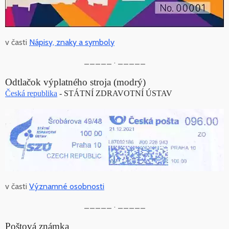
v časti
Nápisy, znaky a symboly
_____ . _____
Odtlačok výplatného stroja (modrý)
Česká republika
- STÁTNÍ ZDRAVOTNÍ ÚSTAV
v časti
Významné osobnosti
_____ . _____
Poštová známka