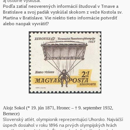
aj osobne vyskúšal.
Podľa zatiaľ neoverených informácií študoval v Trnave a
Bratislave a svoj padák vyskúšal skokom z veže Kostola sv.
Martina v Bratislave. Vie niekto tieto informácie potvrdiť
alebo naopak vyvrátiť?
Alojz Sokol (* 19. jún 1871, Hronec – † 9. september 1932,
Bernece)
Slovenský atlét, olympionik reprezentujúci Uhorsko. Najväčší
úspech dosiahol v roku 1896 na prvých olympijských hrách