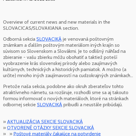
Overview of current news and new materials in the
SLOVACICAS/SLOVAKIANA section.
Odborná sekcia
SLOVACIKÁ
je venovaná poštovným
známkam a ďalším poštovým materiálom iných krajín so
súvisom so Slovenskom a Slovákmi. Je to odlišný náhľad na
zbieranie - vašu zbierku môžu obohatiť a taktiež poteší
vyobrazenie krás slovenskej prírody alebo zaujímavých
kultúrnych, technických a historických pamiatok. A možno (a
určite) mnoho iných zaujímavostí na cudzokrajných známkach...
Pretože naša sekcia, podobne ako okruh zberateľov tohto
atraktívneho námetu, sa rozširuje, rozhodli sme sa aj takouto
formou informovať o nových materiáloch, ktoré na stránkach
odbornej sekcie
SLOVACIKÁ
pribudli a neustále pribúdajú.
»
AKTUALIZÁCIA SEKCIE SLOVACIKÁ
»
OTVORENÉ OTÁZKY SEKCIE SLOVACIKÁ
» »
Poštové materiály čakajúce na potvrdenie