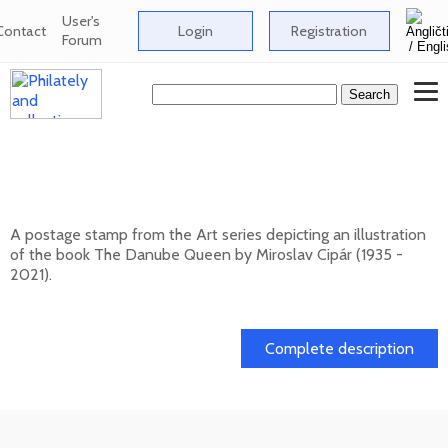
User's
Contact
Login
Registration
Forum
ART: Miroslav Cipár (1935 - 2021) - The
Danube Queen
A postage stamp from the Art series depicting an illustration
of the book The Danube Queen by Miroslav Cipár (1935 -
2021).
20. 11. 2026 -
Complete description