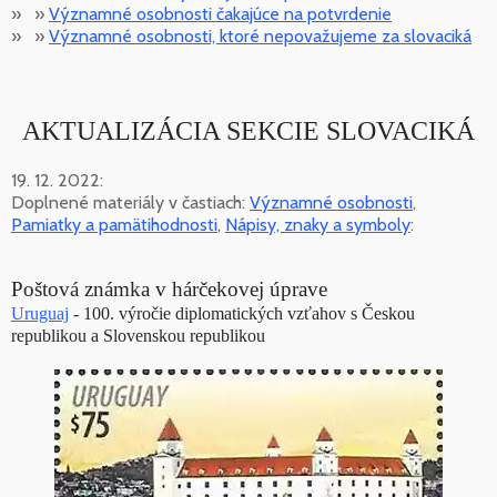
» »
Významné osobnosti čakajúce na potvrdenie
» »
Významné osobnosti, ktoré nepovažujeme za slovaciká
AKTUALIZÁCIA SEKCIE SLOVACIKÁ
19. 12. 2022:
Doplnené materiály v častiach:
Významné osobnosti
,
Pamiatky a pamätihodnosti
,
Nápisy, znaky a symboly
:
Poštová známka v hárčekovej úprave
Uruguaj
- 100. výročie diplomatických vzťahov s Českou
republikou a Slovenskou republikou