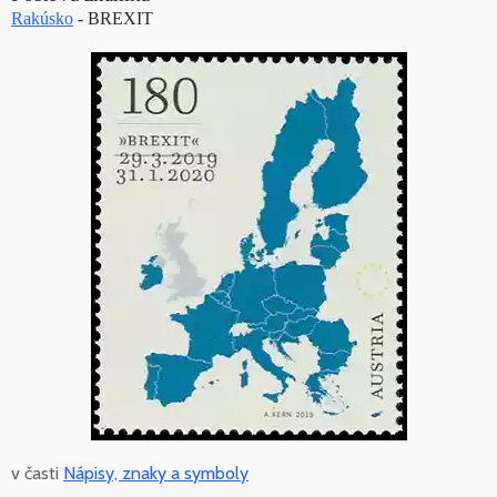
Rakúsko
- BREXIT
v časti
Nápisy, znaky a symboly