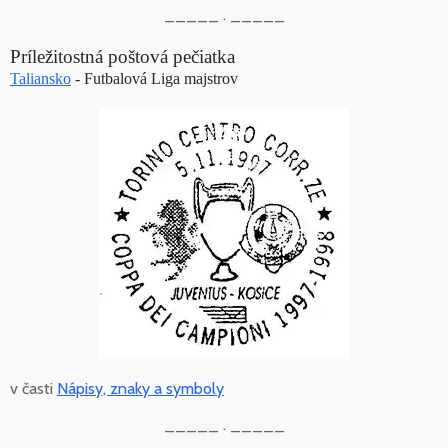
_____ . _____
Príležitostná poštová pečiatka
Taliansko
- Futbalová Liga majstrov
v časti
Nápisy, znaky a symboly
_____ . _____