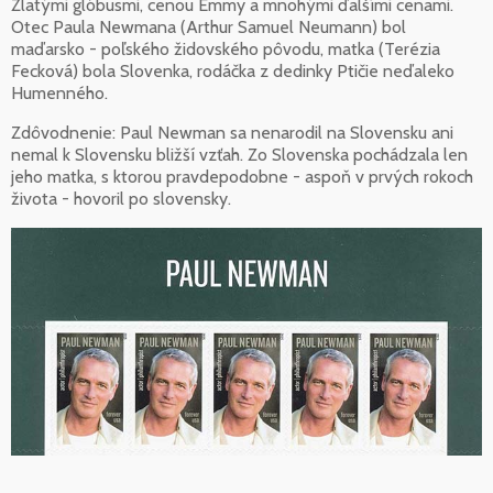
Zlatými glóbusmi, cenou Emmy a mnohými ďalšími cenami.
Otec Paula Newmana (Arthur Samuel Neumann) bol
maďarsko - poľského židovského pôvodu, matka (Terézia
Fecková) bola Slovenka, rodáčka z dedinky Ptičie neďaleko
Humenného.
Zdôvodnenie: Paul Newman sa nenarodil na Slovensku ani
nemal k Slovensku bližší vzťah. Zo Slovenska pochádzala len
jeho matka, s ktorou pravdepodobne - aspoň v prvých rokoch
života - hovoril po slovensky.