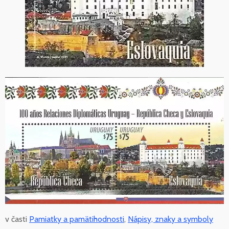
v časti
Pamiatky a pamätihodnosti
,
Nápisy, znaky a symboly