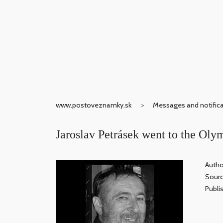
www.postoveznamky.sk
Messages and notific
Jaroslav Petrásek went to the Oly
Autho
Sour
Publis