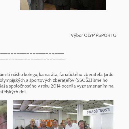
Výbor OLYMPSPORTU
____________________ .
_____________________
úmrtí nášho kolegu, kamaráta, fanatického zberateľa Jardu
i olympijských a športových zberateľov (SSOŠZ) sme ho
. Naša spoločnosť ho v roku 2014 ocenila vyznamenaním na
ateľských dní.