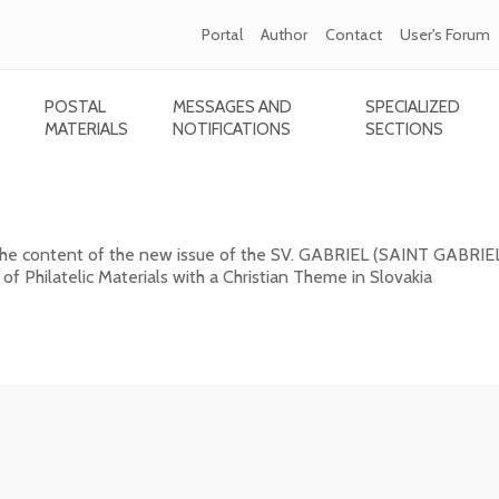
Portal
Author
Contact
User's Forum
POSTAL
MESSAGES AND
SPECIALIZED
MATERIALS
NOTIFICATIONS
SECTIONS
GABRIEL (SAINT GABRIEL) 2026/1 (131)
 the content of the new issue of the SV. GABRIEL (SAINT GABRIE
 of Philatelic Materials with a Christian Theme in Slovakia