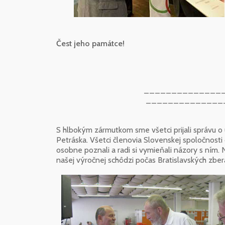
Čest jeho památce!
_______________
______________
S hlbokým zármutkom sme všetci prijali správu o 
Petráska. Všetci členovia Slovenskej spoločnost
osobne poznali a radi si vymieňali názory s ním
našej výročnej schôdzi počas Bratislavských zber