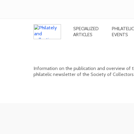
SPECIALIZED
PHILATELIC
ARTICLES
EVENTS
New issue of the bulletin SV. 
Information on the publication and overview of
philatelic newsletter of the Society of Collectors
15. 01. 2026