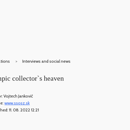
ations
Interviews and social news
mpic collector`s heaven
r: Vojtech Jankovič
ce:
www.ssosz.sk
hed: 11. 08. 2022 12:21