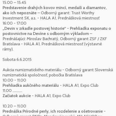
15.00 – 15.45
Predstavenie drahých kovov mincí, medailí a diamantov,
ako ich nepoznáte
– Odborný garant: Trust Worthy
Investment SK, a.s. - HALA A1, Prednášková miestnosť
16:00 - 17:00
„Devin v zrkadle postovej historie“ - Prehliadka exponatu o
postovnictve na Devine s odborným výkladom
–
Prednášajúci: Miroslav Bachratý, Odborný garant ZSF / ZKF
Bratislava - HALA A1, Prednášková miestnosť (výstavné
rámy).
Sobota 6.6.2015
Aukcia numizmatického materiálu - Odborný garant Slovenská
numizmatická spoločnosť, pobočka Bratislava
10.00 - 11.00
Prehliadka aukčného materiálu
- HALA A1, Expo Club
11.00 ............
Začiatok aukcie
- HALA A1, Expo Club
10.20 – 11.00
Prednáška Prírodné perly, ich rozdelenie a ošetrovanie
-