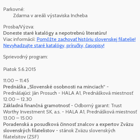
Parkovné:
Zdarma v areáli výstaviska Incheba
Prosba/Výzva:
Doneste staré katalógy a nepotrebnú literatúru!
Viac informácií:
Pomôžte zachovať históriu slovenskej filatelie!
Nevyhadzujte staré katalógy, príručky, časopisy!
Sprievodný program:
Piatok 5.6.2015
11.00 – 11.45
Prednáška „Slovenské osobnosti na minciach“
-
Prednášajúci: Ján Prosuch - HALA A1, Prednášková miestnosť
12.00 – 12.30
Základná finančná gramotnosť
- Odborný garant: Trust
Worthy Investment SK, a.s. - HALA A1, Prednášková miestnosť
13.00 – 15.00
Poradenská a posudková činnosť znalcov a expertov Zväzu
slovenských filatelistov
- stánok Zväzu slovenských
filatelsitov (ZSF)