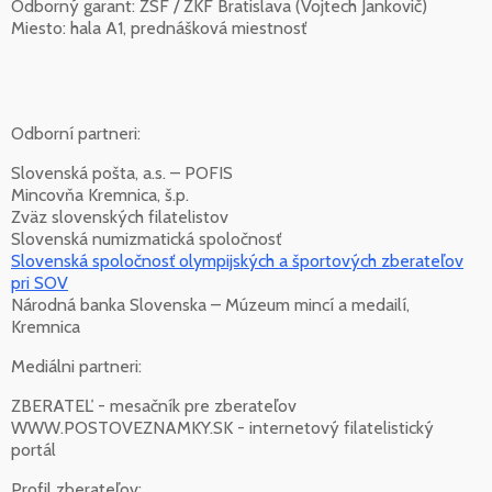
Odborný garant: ZSF / ZKF Bratislava (Vojtech Jankovič)
Miesto: hala A1, prednášková miestnosť
Odborní partneri:
Slovenská pošta, a.s. – POFIS
Mincovňa Kremnica, š.p.
Zväz slovenských filatelistov
Slovenská numizmatická spoločnosť
Slovenská spoločnosť olympijských a športových zberateľov
pri SOV
Národná banka Slovenska – Múzeum mincí a medailí,
Kremnica
Mediálni partneri:
ZBERATEĽ - mesačník pre zberateľov
WWW.POSTOVEZNAMKY.SK - internetový filatelistický
portál
Profil zberateľov: