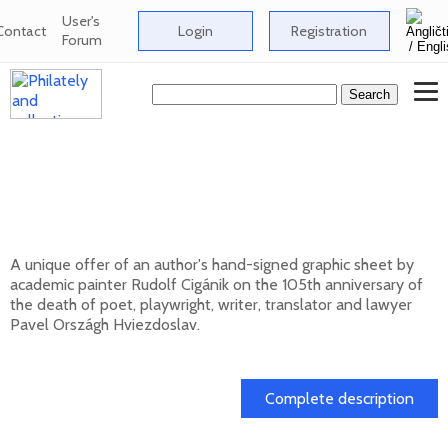
User's
Contact
Login
Registration
Forum
Signed graphic sheet of Rudolf Cigánik -
105th anniversary of the death of Pavol
Országh Hviezdoslav
A unique offer of an author's hand-signed graphic sheet by
academic painter Rudolf Cigánik on the 105th anniversary of
the death of poet, playwright, writer, translator and lawyer
Pavel Országh Hviezdoslav.
01. 03. 2026
Complete description