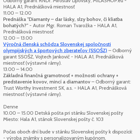
Odborný garant RNDr. Miroslav Lipovský, MILASHOP.eu -
HALA A1, Prednášková miestnosť
11.00 – 12.00
Prednáška "Diamanty – dar lásky, slzy bohov, či kliatba
bohatých?"
- Autor Mgr. Roman Tvarožka - HALA A1,
Prednášková miestnosť
12.00 – 13.00
Výročná členská schôdza Slovenskej spoločnosti
olympijských a športových zberateľov (SSOŠZ)
– Odborný
garant SSOŠZ, Vojtech Jankovič - HALA A1, Prednášková
miestnosť (výstavné rámy).
13.00 – 14.00
Základná finančná gramotnosť + možnosti ochrany +
predstavenie kovov, mincí a diamantov
– Odborný garant:
Trust Worthy Investment SK, a.s. - HALA A1, Prednášková
miestnosť (výstavné rámy).
Denne
10.00 – 15.00 Detská pošta pri stánku Slovenskej pošty
Miesto: Hala A1, stánok Slovenskej pošty č. 103
Počas oboch dní bude v stánku Slovenskej pošty k dispozícii:
- výroba známky s personalizovaným kupónom,