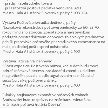
- predaj filatelistického tovaru
- príležitostná poštová pečiatka venovaná BZD.
Miesto: Hala A1, stánok Slovenskej pošty č. 103, 104
Výstava Poštová priehradka dedinskej pošty
Náznaková rekonštrukcia poštovej priehradky zo 60. až 70.
rokov minulého storočia. Zberateľom a návštevníkom
podujatia prostredníctvom dobových zbierkových predmetov
priblíži pracovisko poštového priehradkového zamestnanca na
malej dedinskej pošte spred polstoročia.
Miesto: Hala A1, stánok Slovenskej pošty č. 103
Výstava „Kto sa hrá, nehnevá“
Súčasť expozície Poštového múzea, kde si deti budú môcť
zahrať známkové pexeso, poskladať si známku z dielikov
magnetického puzzle a odfotografovaním sa môžu stať
súčasťou veľkej poštovej známky.
Miesto: Hala A1, stánok Slovenskej pošty č. 103
"Ukážky zaujímavých exponátov poštových známok
Bratislavský hrad, rozprávky na známkach, zvieratá na
známkach, poštová história Devína"