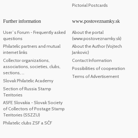
Pictorial Postcards
Further information
www.postoveznamky.sk
User`s Forum - Frequently asked
About the portal
questions
(www.postoveznamky.sk)
Philatelic partners and mutual
About the Author (Vojtech
internet links
Jankovic)
Collector organizations,
Contact Information
associations, societies, clubs,
Possibilities of cooperation
sections, ...
Terms of Advertisement
Slovak Philatelic Academy
Section of Russia Stamp
Territories
ASFE Slovakia - Slovak Society
of Collectors of Postage Stamp
Territories (SSZZU)
Philatelic clubs ZSF a SČF