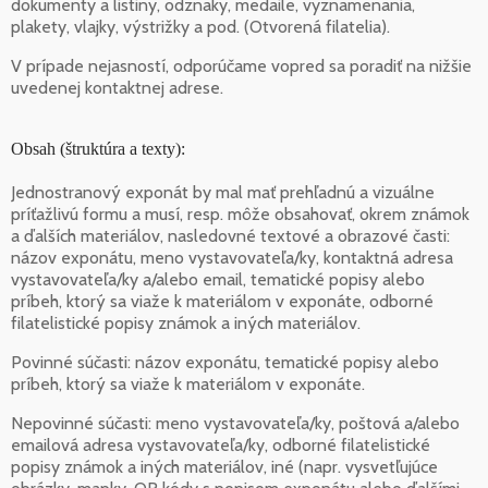
dokumenty a listiny, odznaky, medaile, vyznamenania,
plakety, vlajky, výstrižky a pod. (Otvorená filatelia).
V prípade nejasností, odporúčame vopred sa poradiť na nižšie
uvedenej kontaktnej adrese.
Obsah (štruktúra a texty):
Jednostranový exponát by mal mať prehľadnú a vizuálne
príťažlivú formu a musí, resp. môže obsahovať, okrem známok
a ďalších materiálov, nasledovné textové a obrazové časti:
názov exponátu, meno vystavovateľa/ky, kontaktná adresa
vystavovateľa/ky a/alebo email, tematické popisy alebo
príbeh, ktorý sa viaže k materiálom v exponáte, odborné
filatelistické popisy známok a iných materiálov.
Povinné súčasti: názov exponátu, tematické popisy alebo
príbeh, ktorý sa viaže k materiálom v exponáte.
Nepovinné súčasti: meno vystavovateľa/ky, poštová a/alebo
emailová adresa vystavovateľa/ky, odborné filatelistické
popisy známok a iných materiálov, iné (napr. vysvetľujúce