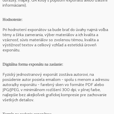
obrázky, mapky, QR kódy s popisom exponátu alebo ďalšími
informáciami).
Hodnotenie:
Pri hodnotení exponátov sa bude brať do úvahy najmä voľba
témy a šírka zamerania, výber materiálov a ich kvalita a
vzácnosť, súvis materiálov so zvolenou témou, kvalita a
výstižnosť textov a celkový vzhľad a estetická úroveň
exponátu.
Digitálna forma exponátu na zaslanie:
Fyzický jednostranový exponát zostáva autorovi, na
posúdenie autor posiela emailom - spolu s menom a adresou
autora/ky exponátu - farebný sken vo formáte PDF alebo
JPG/JPEG, v minimálnom rozlíšení 300 dpi, v plnej farbe,
najlepšie bez akejkoľvek grafickej kompresie pre zachovanie
všetkých detailov.