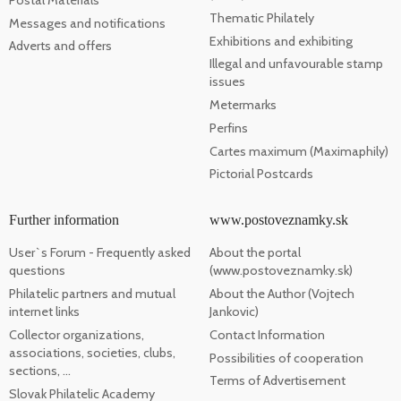
Thematic Philately
Messages and notifications
Exhibitions and exhibiting
Adverts and offers
Illegal and unfavourable stamp
issues
Metermarks
Perfins
Cartes maximum (Maximaphily)
Pictorial Postcards
Further information
www.postoveznamky.sk
User`s Forum - Frequently asked
About the portal
questions
(www.postoveznamky.sk)
Philatelic partners and mutual
About the Author (Vojtech
internet links
Jankovic)
Collector organizations,
Contact Information
associations, societies, clubs,
Possibilities of cooperation
sections, ...
Terms of Advertisement
Slovak Philatelic Academy