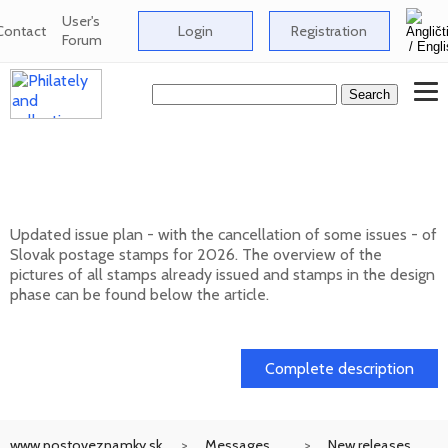
User's
Contact
Login
Registration
Forum
Issue plan of Slovak postage stamps for
2026
Updated issue plan - with the cancellation of some issues - of
Slovak postage stamps for 2026. The overview of the
pictures of all stamps already issued and stamps in the design
phase can be found below the article.
01. 02. 2026
Complete description
www.postoveznamky.sk
Messages
New releases,