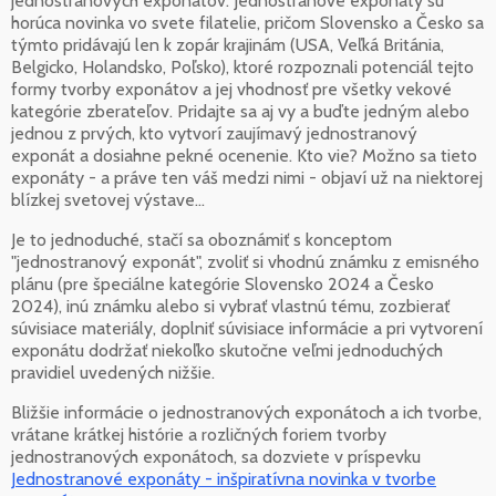
jednostranových exponátov. Jednostranové exponáty sú
horúca novinka vo svete filatelie, pričom Slovensko a Česko sa
týmto pridávajú len k zopár krajinám (USA, Veľká Británia,
Belgicko, Holandsko, Poľsko), ktoré rozpoznali potenciál tejto
formy tvorby exponátov a jej vhodnosť pre všetky vekové
kategórie zberateľov. Pridajte sa aj vy a buďte jedným alebo
jednou z prvých, kto vytvorí zaujímavý jednostranový
exponát a dosiahne pekné ocenenie. Kto vie? Možno sa tieto
exponáty - a práve ten váš medzi nimi - objaví už na niektorej
blízkej svetovej výstave...
Je to jednoduché, stačí sa oboznámiť s konceptom
"jednostranový exponát", zvoliť si vhodnú známku z emisného
plánu (pre špeciálne kategórie Slovensko 2024 a Česko
2024), inú známku alebo si vybrať vlastnú tému, zozbierať
súvisiace materiály, doplniť súvisiace informácie a pri vytvorení
exponátu dodržať niekoľko skutočne veľmi jednoduchých
pravidiel uvedených nižšie.
Bližšie informácie o jednostranových exponátoch a ich tvorbe,
vrátane krátkej histórie a rozličných foriem tvorby
jednostranových exponátoch, sa dozviete v príspevku
Jednostranové exponáty - inšpiratívna novinka v tvorbe