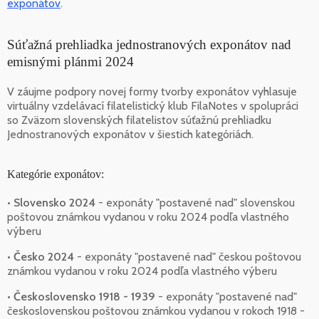
exponátov
.
Súťažná prehliadka jednostranových exponátov nad
emisnými plánmi 2024
V záujme podpory novej formy tvorby exponátov vyhlasuje
virtuálny vzdelávací filatelistický klub FilaNotes v spolupráci
so Zväzom slovenských filatelistov súťažnú prehliadku
Jednostranových exponátov v šiestich kategóriách.
Kategórie exponátov:
•
Slovensko 2024
- exponáty "postavené nad" slovenskou
poštovou známkou vydanou v roku 2024 podľa vlastného
výberu
•
Česko 2024
- exponáty "postavené nad" českou poštovou
známkou vydanou v roku 2024 podľa vlastného výberu
•
Československo 1918 - 1939
- exponáty "postavené nad"
československou poštovou známkou vydanou v rokoch 1918 -