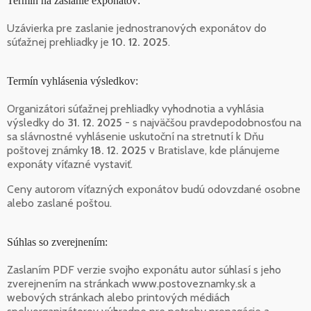
Termín na zaslanie exponátov:
Uzávierka pre zaslanie jednostranových exponátov do
súťažnej prehliadky je
10. 12. 2025
.
Termín vyhlásenia výsledkov:
Organizátori súťažnej prehliadky vyhodnotia a vyhlásia
výsledky do
31. 12. 2025
- s najväčšou pravdepodobnosťou na
sa slávnostné vyhlásenie uskutoční na stretnutí k Dňu
poštovej známky
18. 12. 2025
v Bratislave, kde plánujeme
exponáty víťazné vystaviť.
Ceny autorom víťazných exponátov budú odovzdané osobne
alebo zaslané poštou.
Súhlas so zverejnením:
Zaslaním PDF verzie svojho exponátu autor súhlasí s jeho
zverejnením na stránkach www.postoveznamky.sk a
webových stránkach alebo printových médiách