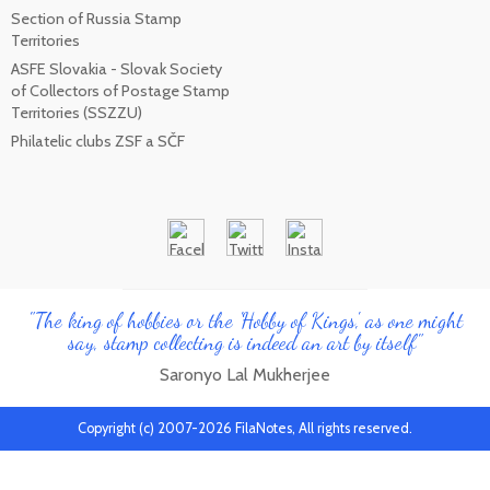
Section of Russia Stamp
Territories
ASFE Slovakia - Slovak Society
of Collectors of Postage Stamp
Territories (SSZZU)
Philatelic clubs ZSF a SČF
"The king of hobbies or the 'Hobby of Kings', as one might
say, stamp collecting is indeed an art by itself"
Saronyo Lal Mukherjee
Copyright (c) 2007-2026 FilaNotes, All rights reserved.