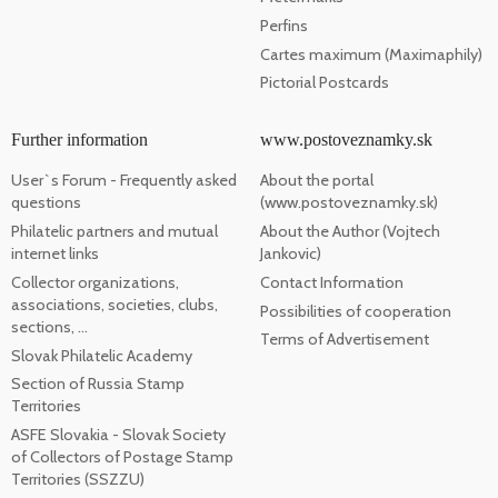
Perfins
Cartes maximum (Maximaphily)
Pictorial Postcards
Further information
www.postoveznamky.sk
User`s Forum - Frequently asked
About the portal
questions
(www.postoveznamky.sk)
Philatelic partners and mutual
About the Author (Vojtech
internet links
Jankovic)
Collector organizations,
Contact Information
associations, societies, clubs,
Possibilities of cooperation
sections, ...
Terms of Advertisement
Slovak Philatelic Academy
Section of Russia Stamp
Territories
ASFE Slovakia - Slovak Society
of Collectors of Postage Stamp
Territories (SSZZU)