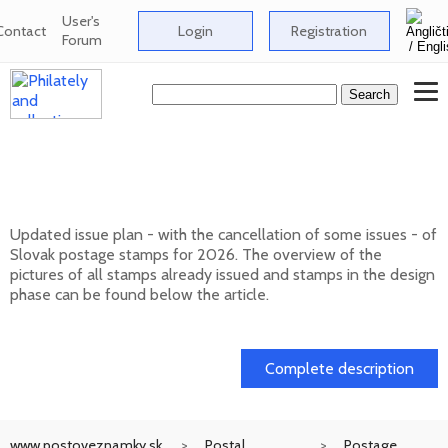
User's
Contact
Login
Registration
Forum
Issue plan of Slovak postage stamps for
2026
Updated issue plan - with the cancellation of some issues - of
Slovak postage stamps for 2026. The overview of the
pictures of all stamps already issued and stamps in the design
phase can be found below the article.
01. 02. 2026
Complete description
www.postoveznamky.sk
Postal
Postage