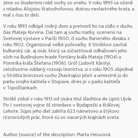
zime so študentmi robil sochy zo snehu. V roku 1895 sa oženil
s mladou Alojziou Kratochvílovou, dcérou nevlastného brata, a
mal s ňou tri deti.
V roku 1893 odkúpil rodný dom a pretvoril ho na sídlo v duchu
čias Mateja Korvína. Dal tam aj sochu matky, ocenenú na
Svetovej výstave v Paríži 1900, či sochu Raneného diviaka z
roku 1902. Organizoval veľké poľovačky. K Stróblovi zavítal
bulharský cár, aj cisár, ktorý sa zúčastňoval odhaľovaní jeho
sôch na Budínskom hrade Fontány kráľa Mateja (1904) a
Pomníka kráľa Štefana (1906). Gróf Ľudovít Károlyi,
celoživotne oddaný rozvoju lesníctva, si v roku 1905 objednal
u Stróbla bronzovú sochu Zhasínajúci jeleň a umiestnil ju do
parku svojho kaštieľa v Stupave, dnes je v parku kaštieľa
v Topoľčiankach.
Stróbl získal v roku 1913 od cisára titul šľachtica de Liptó Ujvár.
Po I. svetovej vojne žil striedavo v Budapešti a Kráľovej
Lehote. Súpis jeho diel zahŕňa 623 námetovo a štýlovo
rôznorodých prác, ktoré sú vo viacerých krajinách sveta.
Author (source) of the description:
Marta Herucová