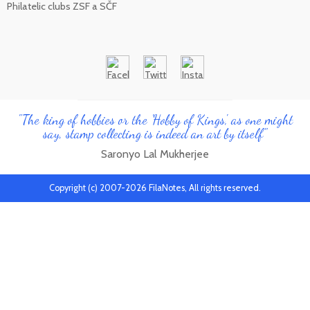
Philatelic clubs ZSF a SČF
"The king of hobbies or the 'Hobby of Kings', as one might
say, stamp collecting is indeed an art by itself"
Saronyo Lal Mukherjee
Copyright (c) 2007-2026 FilaNotes, All rights reserved.