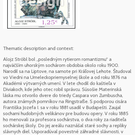
Thematic description and context:
Alojz Stróbl bol „posledným rytierom romantizmu“ a
najväčším uhorským sochárom obdobia okolo roku 1900.
Narodil sa na Liptove, na samote pri Kráľovej Lehote. Študoval
vo Viedni na Umeleckopriemyselnej škole a od roku 1876 na
Akadémii výtvarných umení. V lete chodil do kaštieľa v
Diviakoch, kde jeho otec robil správcu. Súsošie Materinská
láska mu otvorilo dvere do triedy Caspara von Zumbuscha,
autora známych pomníkov na Ringstraße. S podporou cisára
Františka Jozefa I. sa v roku 1881 usadil v Budapešti. Zaujal
sochami hudobných velikánov pre budovu opery. V roku 1885
ho menovali za profesora sochárstva, o dva roky za riaditeľa
sochárskej školy. Do jej areálu naznášal staré sochy a repliky
slávnych diel. Usporadúval povestné záhradné slávnosti, v