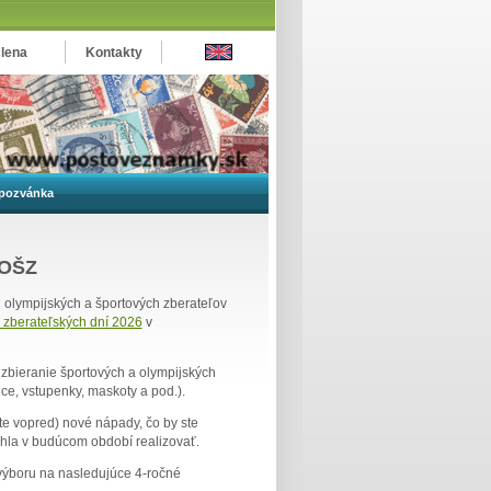
člena
Kontakty
 pozvánka
SOŠZ
 olympijských a športových zberateľov
h zberateľských dní 2026
v
o zbieranie športových a olympijských
ice, vstupenky, maskoty a pod.).
te vopred) nové nápady, čo by ste
ohla v budúcom období realizovať.
výboru na nasledujúce 4-ročné