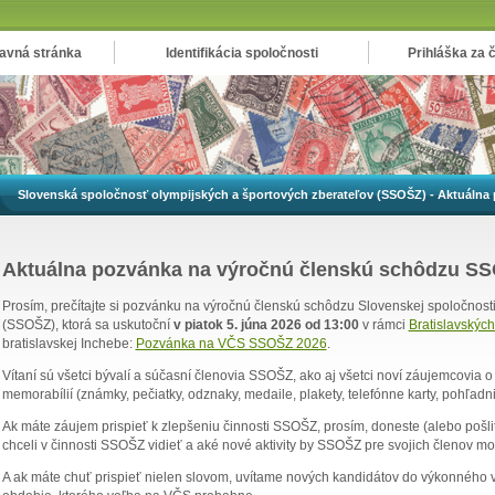
avná stránka
Identifikácia spoločnosti
Prihláška za 
Slovenská spoločnosť olympijských a športových zberateľov (SSOŠZ) - Aktuálna
Aktuálna pozvánka na výročnú členskú schôdzu S
Prosím, prečítajte si pozvánku na výročnú členskú schôdzu Slovenskej spoločnosti
(SSOŠZ), ktorá sa uskutoční
v piatok 5. júna 2026 od 13:00
v rámci
Bratislavskýc
bratislavskej Inchebe:
Pozvánka na VČS SSOŠZ 2026
.
Vítaní sú všetci bývalí a súčasní členovia SSOŠZ, ako aj všetci noví záujemcovia 
memorabílií (známky, pečiatky, odznaky, medaile, plakety, telefónne karty, pohľadn
Ak máte záujem prispieť k zlepšeniu činnosti SSOŠZ, prosím, doneste (alebo pošli
chceli v činnosti SSOŠZ vidieť a aké nové aktivity by SSOŠZ pre svojich členov m
A ak máte chuť prispieť nielen slovom, uvítame nových kandidátov do výkonného 