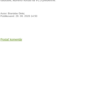
obdobie, ktorého voľba na VČS prebehne.
Autor: Branislav Delej
Publikované: 29. 06. 2026 14:50
Poslať komentár