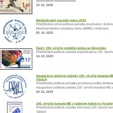
vyobrazením krasokorčuliara.
23. 01. 2026
Medzinárodný maratón mieru 2025
Príležitostná ručná poštová pečiatka používaná v Košiciac
Medzinárodného maratónu mieru (MMM) v Košiciach.
05. 10. 2025
Šport: 100. výročie stolného tenisu na Slovensku
Príležitostná poštová známka pripomínajúca 100. výroči
14. 03. 2025
Inaugurácia poštovej známky 100. výročie konania M
Tatrách
Príležitostná poštová pečiatka používaná poštou Bratislav
inaugurácie poštovej známky 100. výročie konania ME v
20. 01. 2025
100. výročie konania ME v ľadovom hokeji vo Vysoký
Príležitostná poštová známka venovaná 100. výročiu k
Tatrách.