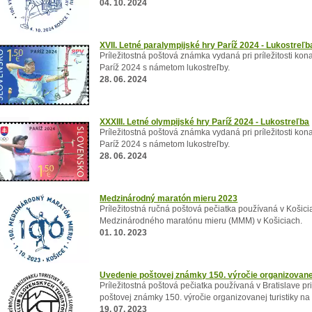
04. 10. 2024
XVII. Letné paralympijské hry Paríž 2024 - Lukostreľb
Príležitostná poštová známka vydaná pri príležitosti kon
Paríž 2024 s námetom lukostreľby.
28. 06. 2024
XXXIII. Letné olympijské hry Paríž 2024 - Lukostreľba
Príležitostná poštová známka vydaná pri príležitosti kon
Paríž 2024 s námetom lukostreľby.
28. 06. 2024
Medzinárodný maratón mieru 2023
Príležitostná ručná poštová pečiatka používaná v Košiciac
Medzinárodného maratónu mieru (MMM) v Košiciach.
01. 10. 2023
Uvedenie poštovej známky 150. výročie organizovanej
Príležitostná poštová pečiatka používaná v Bratislave pr
poštovej známky 150. výročie organizovanej turistiky n
19. 07. 2023