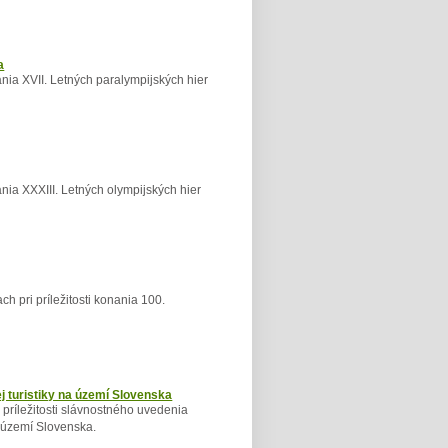
a
ania XVII. Letných paralympijských hier
ania XXXIII. Letných olympijských hier
h pri príležitosti konania 100.
 turistiky na území Slovenska
i príležitosti slávnostného uvedenia
a území Slovenska.