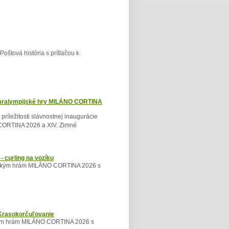
oštová história s prítlačou k
paralympijské hry MILÁNO CORTINA
 príležitosti slávnostnej inaugurácie
CORTINA 2026 a XIV. Zimné
 curling na vozíku
pijským hrám MILÁNO CORTINA 2026 s
Krasokorčuľovanie
ským hrám MILÁNO CORTINA 2026 s