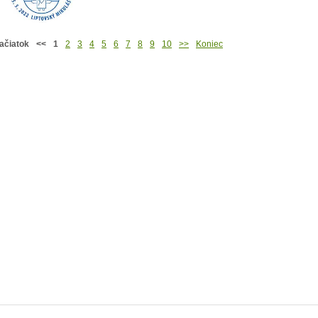
ačiatok
<<
1
2
3
4
5
6
7
8
9
10
>>
Koniec