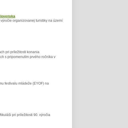
 Slovenska
. výročie organizovanej turistiky na území
h pri príležitosti konania
h s pripomenutím prvého ročníka v
mu festivalu mládeže (EYOF) na
uláši pri príležitosti 90. výročia