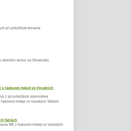
h pri príležitosti konania
a stolného tenisu na Slovensku.
E v ľadovom hokeji vo Vysokých
a 1 pri príležitosti slávnostnej
 ľadovom hokeji vo Vysokých Tatrách.
ch Tatrách
onania ME v ľadovom hokeji vo Vysokých