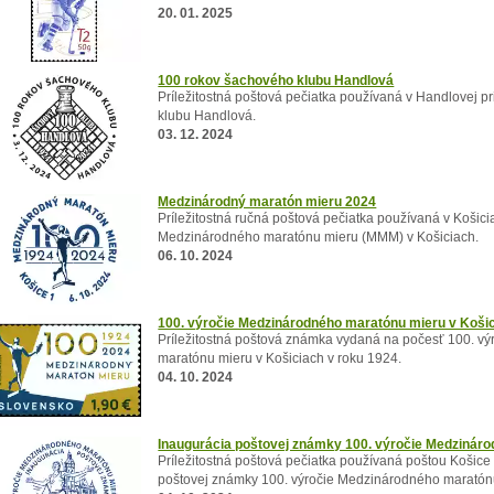
20. 01. 2025
100 rokov šachového klubu Handlová
Príležitostná poštová pečiatka používaná v Handlovej pri
klubu Handlová.
03. 12. 2024
Medzinárodný maratón mieru 2024
Príležitostná ručná poštová pečiatka používaná v Košiciac
Medzinárodného maratónu mieru (MMM) v Košiciach.
06. 10. 2024
100. výročie Medzinárodného maratónu mieru v Koši
Príležitostná poštová známka vydaná na počesť 100. v
maratónu mieru v Košiciach v roku 1924.
04. 10. 2024
Inaugurácia poštovej známky 100. výročie Medzinár
Príležitostná poštová pečiatka používaná poštou Košice 1
poštovej známky 100. výročie Medzinárodného maratónu