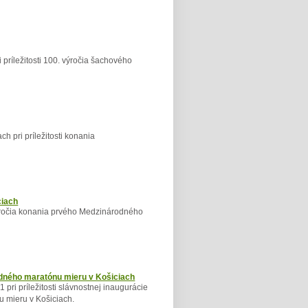
 príležitosti 100. výročia šachového
h pri príležitosti konania
ciach
ýročia konania prvého Medzinárodného
odného maratónu mieru v Košiciach
 pri príležitosti slávnostnej inaugurácie
 mieru v Košiciach.