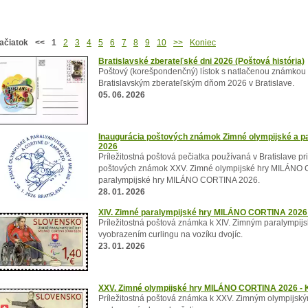
Prehľad oficiálne vydaných poštových materiálov
ačiatok
<<
1
2
3
4
5
6
7
8
9
10
>>
Koniec
Bratislavské zberateľské dni 2026 (Poštová história)
Poštový (korešpondenčný) lístok s natlačenou známkou P
Bratislavským zberateľským dňom 2026 v Bratislave.
05. 06. 2026
Inaugurácia poštových známok Zimné olympijské a 
2026
Príležitostná poštová pečiatka používaná v Bratislave pri
poštových známok XXV. Zimné olympijské hry MILÁNO 
paralympijské hry MILÁNO CORTINA 2026.
28. 01. 2026
XIV. Zimné paralympijské hry MILÁNO CORTINA 2026 -
Príležitostná poštová známka k XIV. Zimným paralym
vyobrazením curlingu na vozíku dvojíc.
23. 01. 2026
XXV. Zimné olympijské hry MILÁNO CORTINA 2026 - 
Príležitostná poštová známka k XXV. Zimným olympij