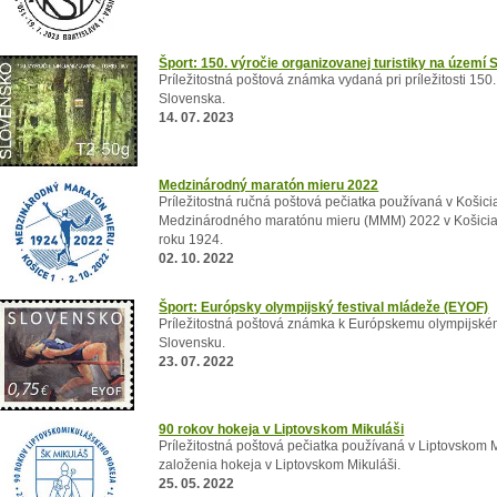
Šport: 150. výročie organizovanej turistiky na území
Príležitostná poštová známka vydaná pri príležitosti 150
Slovenska.
14. 07. 2023
Medzinárodný maratón mieru 2022
Príležitostná ručná poštová pečiatka používaná v Košiciac
Medzinárodného maratónu mieru (MMM) 2022 v Košiciac
roku 1924.
02. 10. 2022
Šport: Európsky olympijský festival mládeže (EYOF)
Príležitostná poštová známka k Európskemu olympijské
Slovensku.
23. 07. 2022
90 rokov hokeja v Liptovskom Mikuláši
Príležitostná poštová pečiatka používaná v Liptovskom Mik
založenia hokeja v Liptovskom Mikuláši.
25. 05. 2022