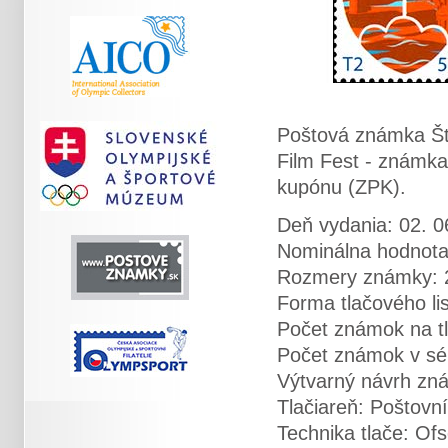
Poštová známka Št
Film Fest - známk
kupónu (ZPK).
Deň vydania: 02. 0
Nominálna hodnota
Rozmery známky: 2
Forma tlačového li
Počet známok na tl
Počet známok v sér
Výtvarný návrh zn
Tlačiareň: Poštovní
Technika tlače: Ofs