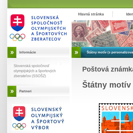
Hlavná stránka
Iden
Informácie
Štátny motív (s personaliz
Slovenská spoločnosť
Poštová známk
olympijských a športových
zberateľov (SSOŠZ)
Štátny motí
Partneri