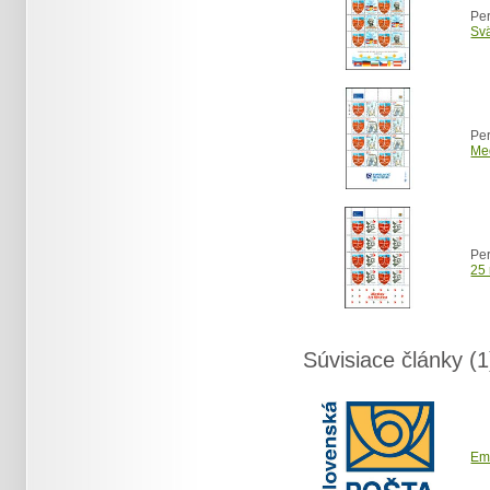
Per
Svä
Per
Med
Per
25 
Súvisiace články (1
Em