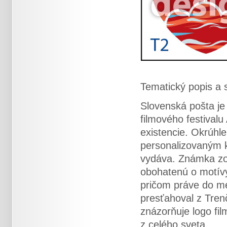
Tematický popis a s
Slovenská pošta je
filmového festivalu
existencie. Okrúhl
personalizovaným ku
vydáva. Známka zob
obohatenú o motívy
pričom práve do me
presťahoval z Trenč
znázorňuje logo fil
z celého sveta.