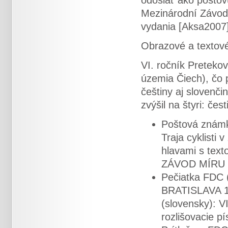
odoslať ako poštov
Mezinárodní Závod 
vydania [Aksa2007
Obrazové a textov
VI. ročník Pretekov
územia Čiech), čo p
češtiny aj slovenči
zvýšil na štyri: čes
Poštová znám
Traja cyklisti 
hlavami s tex
ZÁVOD MÍRU 
Pečiatka FDC (
BRATISLAVA 1, 
(slovensky):
rozlišovacie p