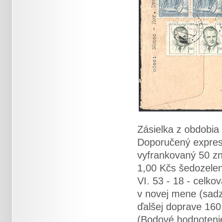
Zásielka z obdobia
Doporučený expres
vyfrankovaný 50 
1,00 Kčs šedozele
VI. 53 - 18 - celk
v novej mene (sadz
ďalšej doprave 160
(Bodové hodnoteni