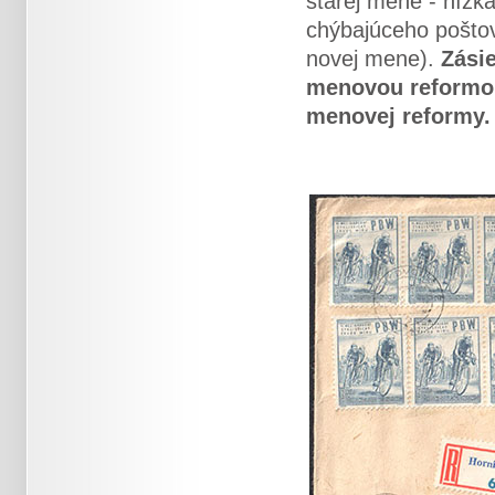
starej mene - nízk
chýbajúceho poštov
novej mene).
Zási
menovou reformou
menovej reformy.