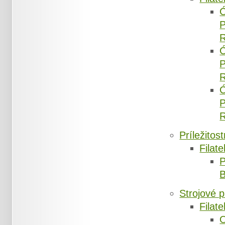
Príležitos
Filate
Strojové 
Filate