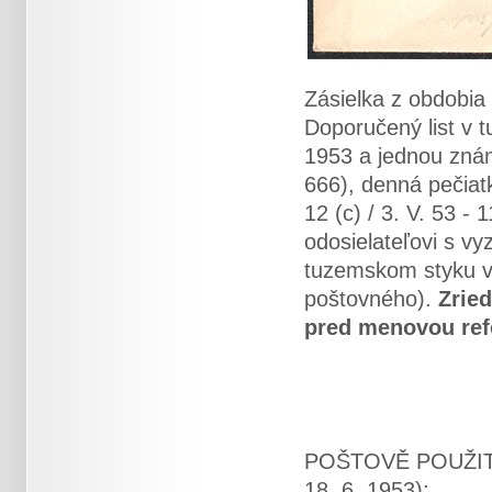
Zásielka z obdobi
Doporučený list v
1953 a jednou zná
666), denná pečiat
12 (c) / 3. V. 53 -
odosielateľovi s v
tuzemskom styku v
poštovného).
Zrie
pred menovou re
POŠTOVĚ POUŽIT
18. 6. 1953):