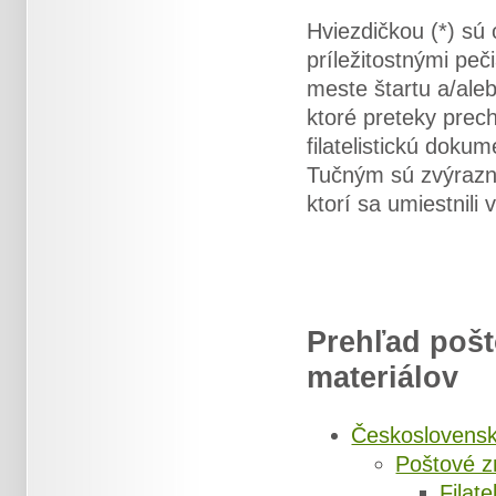
Hviezdičkou (*) sú
príležitostnými pe
meste štartu a/aleb
ktoré preteky prec
filatelistickú dok
Tučným sú zvýraznen
ktorí sa umiestnili 
Prehľad pošt
materiálov
Českoslovens
Poštové z
Filate