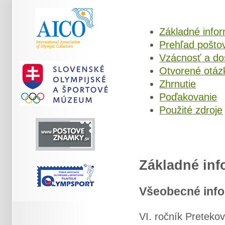
Základné info
Prehľad pošto
Vzácnosť a do
Otvorené otáz
Zhrnutie
Poďakovanie
Použité zdroje
Základné inf
Všeobecné inf
VI. ročník Pretekov