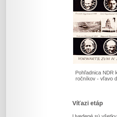
Pohľadnica NDR k
ročníkov - vľavo 
Víťazi etáp
Uvedené sú všetky