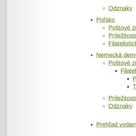
Odznaky
Poľsko
Poštové z
Príležitos
Filatelist
Nemecká demok
Poštové z
Filate
Príležitos
Odznaky
Prehľad vydan