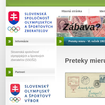
Hlavná stránka
Iden
Informácie
Preteky mieru - VI. ročník 195
Slovenská spoločnosť
olympijských a športových
Preteky mieru
zberateľov (SSOŠZ)
Partneri