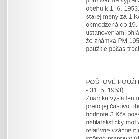
používať na vyplác
obehu k 1. 6. 1953
starej meny za 1 K
obmedzená do 19. 6
ustanoveniami ohl
že známka PM 1953
použitie počas tro
POŠTOVÉ POUŽIT
- 31. 5. 1953):
Známka vyšla len m
preto jej časovo o
hodnote 3 Kčs posky
nefilatelisticky mo
relatívne vzácne n
spôsob prepravy (do