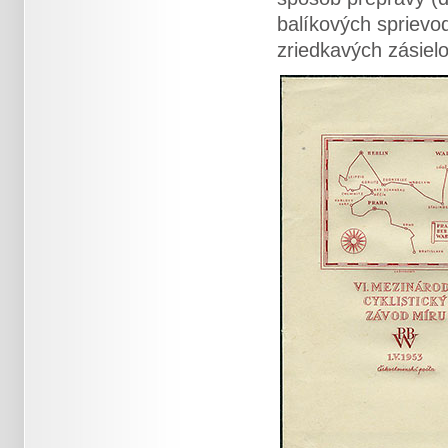
balíkových sprievod
zriedkavých zásiel