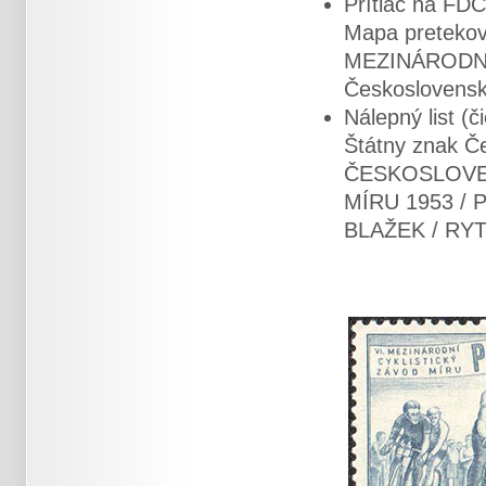
Prítlač na FDC
Mapa pretekov 
MEZINÁRODNÍ 
Československ
Nálepný list (č
Štátny znak Če
ČESKOSLOVEN
MÍRU 1953 / 
BLAŽEK / RYT