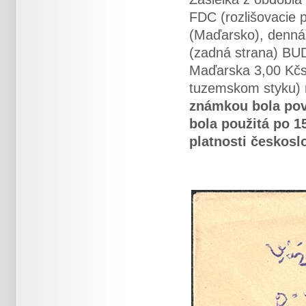
FDC (rozlišovacie 
(Maďarsko), denná 
(zadná strana) BU
Maďarska 3,00 Kčs
tuzemskom styku) 
známkou bola pov
bola použitá po 
platnosti českosl