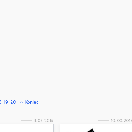
8
19
20
>>
Koniec
11. 03. 2015
10. 03. 201