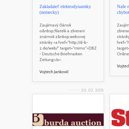
Zakladateľ elektrodynamiky
Naše n
(nemecky)
chybot
Zaujímavý článok
Zaujíma
o&nbsp;filatelii a zbieraní
zbiera
známok z&nbsp;webovej
stránk
stránky <a href="http://d-b-
href="
z.de/web/" target="mimo">DBZ
target
- Deutsche Briefmarken
Online
Zeitung</a>.
Vojtec
Vojtech Jankovič
20. 02. 2015