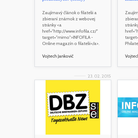
Zaujímavý článok o filatelii a
Zaujíma
zbieraní známok z webovej
zbiera
stránky <a
stránk
href="http://www.infofila.cz/"
href="
target="mimo">INFOFILA -
targe
Online magazín o filatelii</a>.
Philate
Vojtech Jankovič
Vojtec
23. 02. 2015