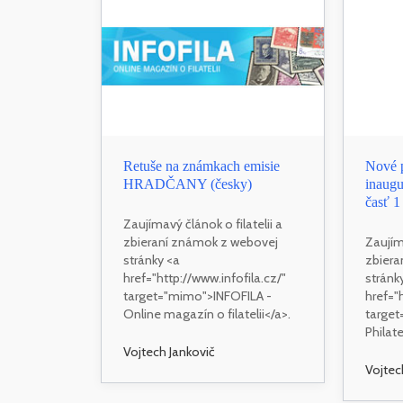
Retuše na známkach emisie
Nové 
HRADČANY (česky)
inaug
časť 1
Zaujímavý článok o filatelii a
zbieraní známok z webovej
Zaujíma
stránky <a
zbiera
href="http://www.infofila.cz/"
stránk
target="mimo">INFOFILA -
href="
Online magazín o filatelii</a>.
targe
Philate
Vojtech Jankovič
Vojtec