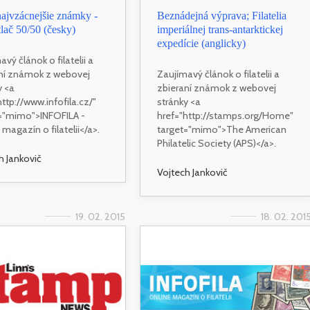
ajvzácnejšie známky -
Beznádejná výprava; Filatelia
lač 50/50 (česky)
imperiálnej trans-antarktickej
expedície (anglicky)
vý článok o filatelii a
ní známok z webovej
Zaujímavý článok o filatelii a
y <a
zbieraní známok z webovej
http://www.infofila.cz/"
stránky <a
="mimo">INFOFILA -
href="http://stamps.org/Home"
 magazín o filatelii</a>.
target="mimo">The American
Philatelic Society (APS)</a>.
h Jankovič
Vojtech Jankovič
19. 02. 2015
18. 02. 201