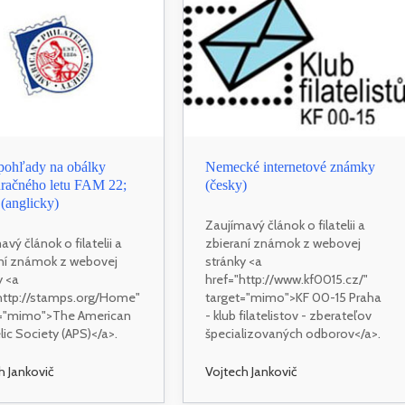
pohľady na obálky
Nemecké internetové známky
uračného letu FAM 22;
(česky)
 (anglicky)
Zaujímavý článok o filatelii a
vý článok o filatelii a
zbieraní známok z webovej
ní známok z webovej
stránky <a
y <a
href="http://www.kf0015.cz/"
http://stamps.org/Home"
target="mimo">KF 00-15 Praha
t="mimo">The American
- klub filatelistov - zberateľov
lic Society (APS)</a>.
špecializovaných odborov</a>.
h Jankovič
Vojtech Jankovič