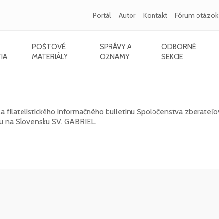
Portál
Autor
Kontakt
Fórum otázok
POŠTOVÉ
SPRÁVY A
ODBORNÉ
IA
MATERIÁLY
OZNAMY
SEKCIE
L 2026/1 (131)
a filatelistického informačného bulletinu Spoločenstva zberateľo
kou na Slovensku SV. GABRIEL.