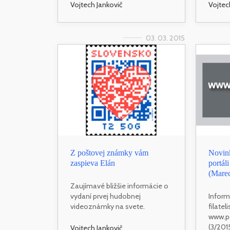
Vojtech Jankovič
Vojtec
03. 03. 2015
Z poštovej známky vám
Novink
zaspieva Elán
portá
(Mare
Zaujímavé bližšie informácie o
vydaní prvej hudobnej
Inform
videoznámky na svete.
filatel
www.p
(3/2015
Vojtech Jankovič