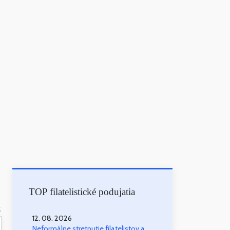
TOP filatelistické podujatia
5
12. 08. 2026
Neformálne stretnutie filatelistov a