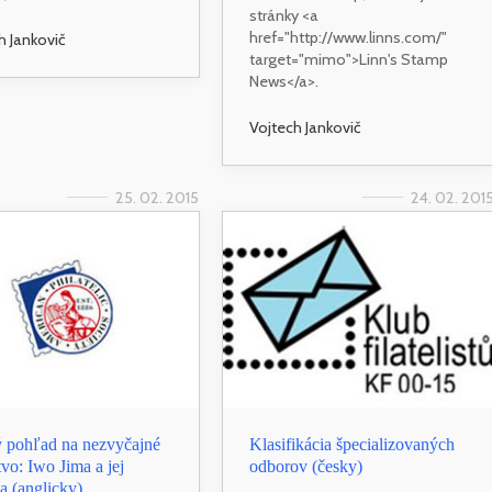
stránky <a
href="http://www.linns.com/"
h Jankovič
target="mimo">Linn's Stamp
News</a>.
Vojtech Jankovič
25. 02. 2015
24. 02. 201
 pohľad na nezvyčajné
Klasifikácia špecializovaných
tvo: Iwo Jima a jej
odborov (česky)
 (anglicky)