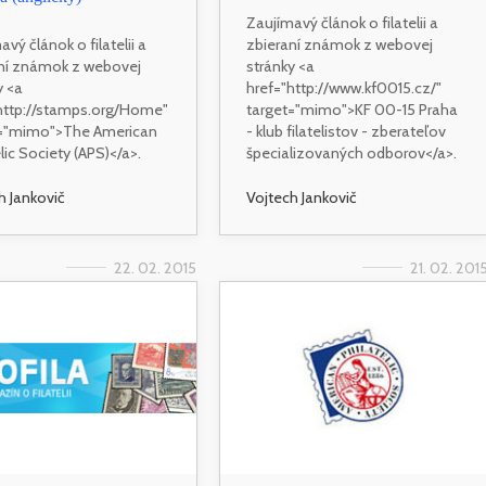
Zaujímavý článok o filatelii a
vý článok o filatelii a
zbieraní známok z webovej
ní známok z webovej
stránky <a
y <a
href="http://www.kf0015.cz/"
http://stamps.org/Home"
target="mimo">KF 00-15 Praha
t="mimo">The American
- klub filatelistov - zberateľov
lic Society (APS)</a>.
špecializovaných odborov</a>.
h Jankovič
Vojtech Jankovič
22. 02. 2015
21. 02. 201