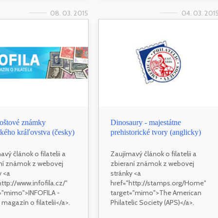
08. 03. 2015
04. 03. 201
poštové známky
Dinosaury - majestátne
kého kráľovstva (česky)
prehistorické tvory (anglicky)
vý článok o filatelii a
Zaujímavý článok o filatelii a
ní známok z webovej
zbieraní známok z webovej
y <a
stránky <a
http://www.infofila.cz/"
href="http://stamps.org/Home"
="mimo">INFOFILA -
target="mimo">The American
 magazín o filatelii</a>.
Philatelic Society (APS)</a>.