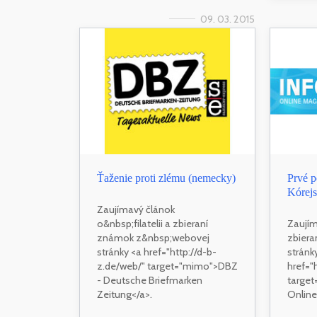
09. 03. 2015
Ťaženie proti zlému (nemecky)
Prvé 
Kórejs
Zaujímavý článok
o&nbsp;filatelii a zbieraní
Zaujíma
známok z&nbsp;webovej
zbiera
stránky <a href="http://d-b-
stránk
z.de/web/" target="mimo">DBZ
href="
- Deutsche Briefmarken
target
Zeitung</a>.
Online