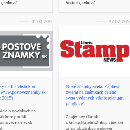
h Jankovič
Vojtech Jankovič
01. 03. 2015
27. 02. 201
y na filatelistickom
Nové známky sveta: Záplava
li www.postoveznamky.sk
zvierat na známkach celého
c 2015)
sveta vydaných v&nbsp;januári
(anglicky)
ácie o novinkách na
istickom portáli
Zaujímavý článok
ostoveznamky.sk
o&nbsp;filatelii a&nbsp;zbieraní
).
známok z&nbsp;webovej