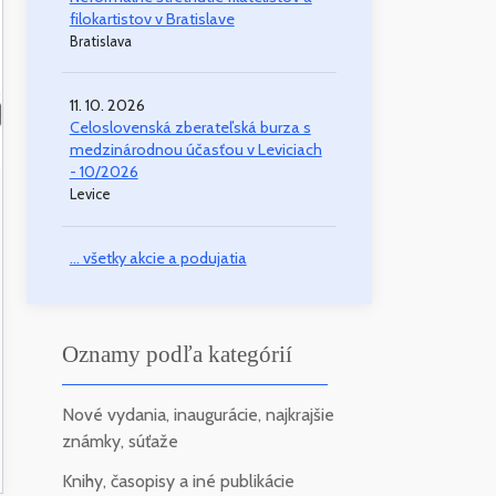
filokartistov v Bratislave
Bratislava
11. 10. 2026
Celoslovenská zberateľská burza s
medzinárodnou účasťou v Leviciach
- 10/2026
Levice
... všetky akcie a podujatia
Oznamy podľa kategórií
Nové vydania, inaugurácie, najkrajšie
známky, súťaže
Knihy, časopisy a iné publikácie