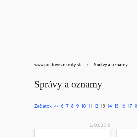
www.postoveznamky.sk
Správy a oznamy
Správy a oznamy
Začiatok
<<
6
7
8
9
10
11
12
13
14
15
16
17
1
12. 03. 2015