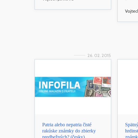
Vojtec
26. 02. 2015
Patria alebo nepatria čisté
Spätný
rakúske známky do zbierky
hrdins
predbežných? (česky)
známka