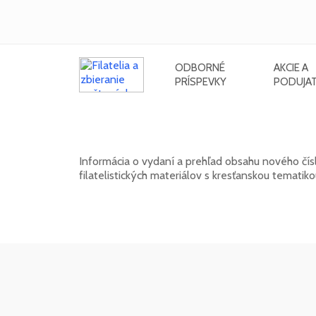
ODBORNÉ
AKCIE A
PRÍSPEVKY
PODUJAT
Nové číslo bulletinu SV. GABRIE
Informácia o vydaní a prehľad obsahu nového čísl
filatelistických materiálov s kresťanskou temati
15. 01. 2026