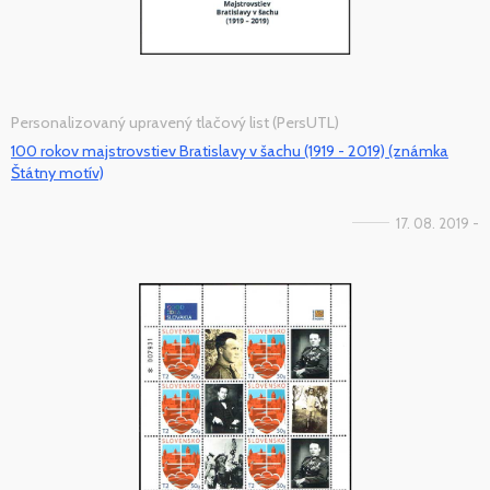
Personalizovaný upravený tlačový list (PersUTL)
100 rokov majstrovstiev Bratislavy v šachu (1919 - 2019) (známka
Štátny motív)
17. 08. 2019 -