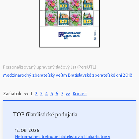
Personalizovaný upravený tlačový list (PersUTL)
Medzinárodný zberateľský veľtrh Bratislavské zberateľské dni 2018
Začiatok
<<
1
2
3
4
5
6
7
>>
Koniec
TOP filatelistické podujatia
12. 08. 2026
Neformálne stretnutie filatelistov a filokartistov v