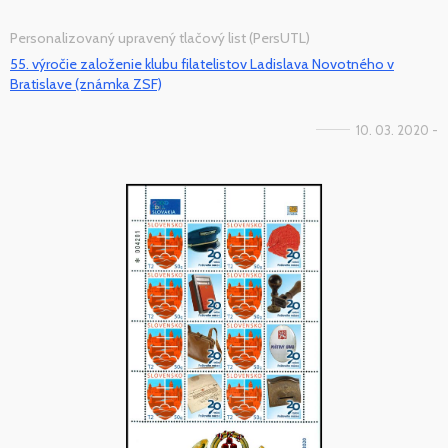
Personalizovaný upravený tlačový list (PersUTL)
55. výročie založenie klubu filatelistov Ladislava Novotného v
Bratislave (známka ZSF)
10. 03. 2020 -