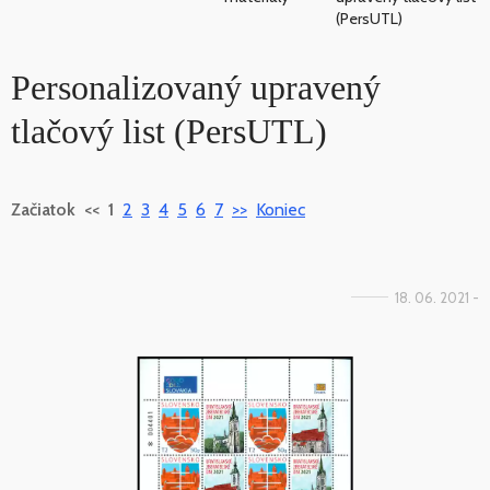
(PersUTL)
Personalizovaný upravený
tlačový list (PersUTL)
Začiatok
<<
1
2
3
4
5
6
7
>>
Koniec
18. 06. 2021 -