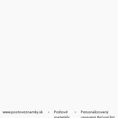
www.postoveznamky.sk
Poštové
Personalizovaný
materiály
upravený tlačový list