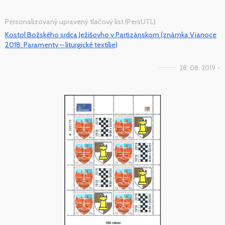
Personalizovaný upravený tlačový list (PersUTL)
Kostol Božského srdca Ježišovho v Partizánskom (známka Vianoce
2018: Paramenty – liturgické textílie)
28. 08. 2019 -