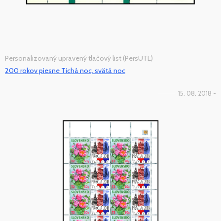
Personalizovaný upravený tlačový list (PersUTL)
200 rokov piesne Tichá noc, svätá noc
15. 08. 2018 -