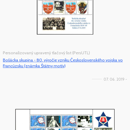
Personalizovaný upravený tlačový list (PersUTL)
Bošácka skupina - 80. výročie vzniku Československého vojska vo
Francúzsku (známka Štátny motív)
07. 06. 2019 -