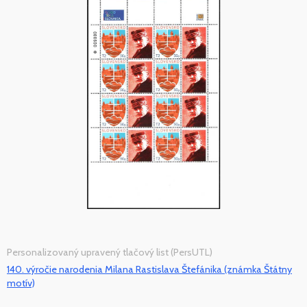
Personalizovaný upravený tlačový list (PersUTL)
140. výročie narodenia Milana Rastislava Štefánika (známka Štátny
motív)