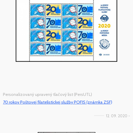
Personalizovaný upravený tlačový list (PersUTL)
70 rokov Poštovej filatelistickej služby POFIS (známka ZSF)
12. 09. 2020 -