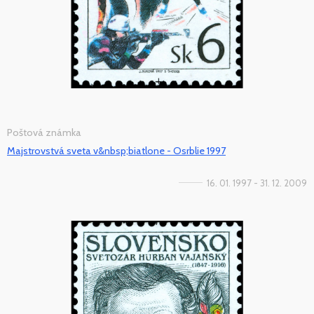
Poštová známka
Majstrovstvá sveta v&nbsp;biatlone - Osrblie 1997
16. 01. 1997 - 31. 12. 2009