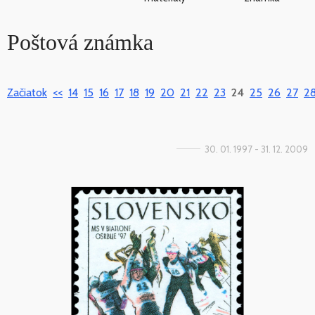
Poštová známka
Začiatok
<<
14
15
16
17
18
19
20
21
22
23
24
25
26
27
2
30. 01. 1997 - 31. 12. 2009