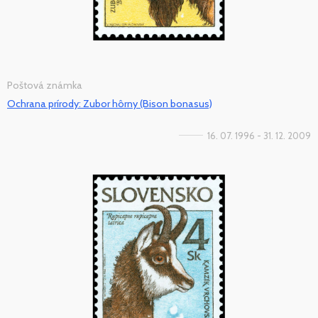
Poštová známka
Ochrana prírody: Zubor hôrny (Bison bonasus)
16. 07. 1996 - 31. 12. 2009