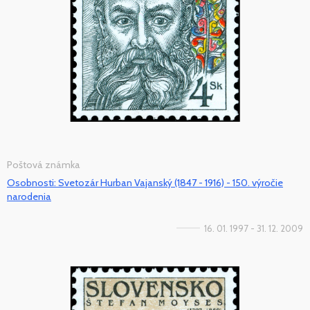
Poštová známka
Osobnosti: Svetozár Hurban Vajanský (1847 - 1916) - 150. výročie
narodenia
16. 01. 1997 - 31. 12. 2009