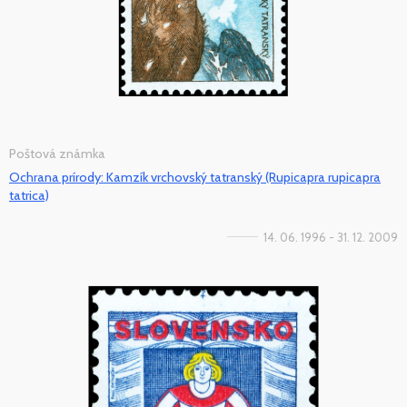
Poštová známka
Ochrana prírody: Kamzík vrchovský tatranský (Rupicapra rupicapra
tatrica)
14. 06. 1996 - 31. 12. 2009