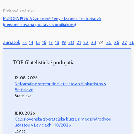
Poštová známka
EUROPA 1996: Významné ženy - Izabela Textorisová
(personifikovaná postava s bodliakom)
Začiatok
<<
14
15
16
17
18
19
20
21
22
23
24
25
26
27
2
TOP filatelistické podujatia
12. 08. 2026
Neformálne stretnutie filatelistov a filokartistov v
Bratislave
Bratislava
11. 10. 2026
Celoslovenská zberateľská burza s medzinárodnou
účasťou v Leviciach - 10/2026
Levice