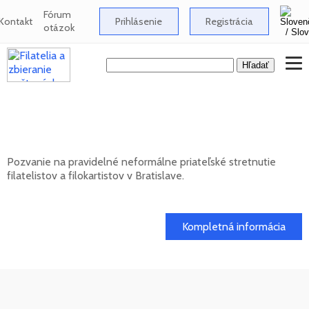
Fórum
Kontakt
Prihlásenie
Registrácia
otázok
Neformálne stretnutie filatelistov a
filokartistov v Bratislave
Pozvanie na pravidelné neformálne priateľské stretnutie
filatelistov a filokartistov v Bratislave.
12. 08. 2026
Kompletná informácia