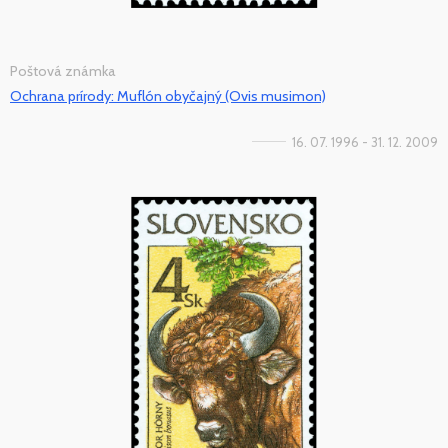
Poštová známka
Ochrana prírody: Muflón obyčajný (Ovis musimon)
16. 07. 1996 - 31. 12. 2009