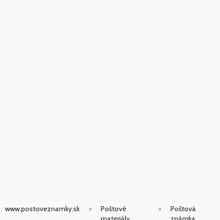
www.postoveznamky.sk
Poštové
Poštová
materiály
známka