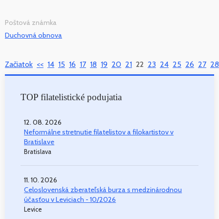
Poštová známka
Duchovná obnova
Začiatok
<<
14
15
16
17
18
19
20
21
22
23
24
25
26
27
28
TOP filatelistické podujatia
12. 08. 2026
Neformálne stretnutie filatelistov a filokartistov v
Bratislave
Bratislava
11. 10. 2026
Celoslovenská zberateľská burza s medzinárodnou
účasťou v Leviciach - 10/2026
Levice