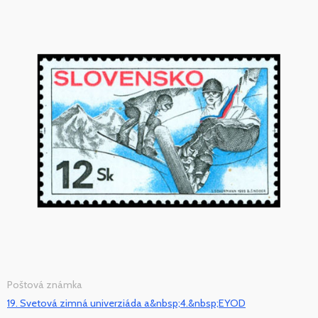
Poštová známka
19. Svetová zimná univerziáda a&nbsp;4.&nbsp;EYOD