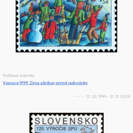
Poštová známka
Vianoce 1999: Zima a&nbsp;zimné radovánky
12. 03. 1999 - 31. 12. 2009