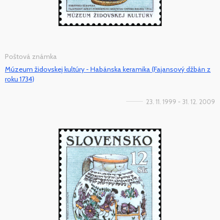
Poštová známka
Múzeum židovskej kultúry - Habánska keramika (Fajansový džbán z
roku 1734)
23. 11. 1999 - 31. 12. 2009