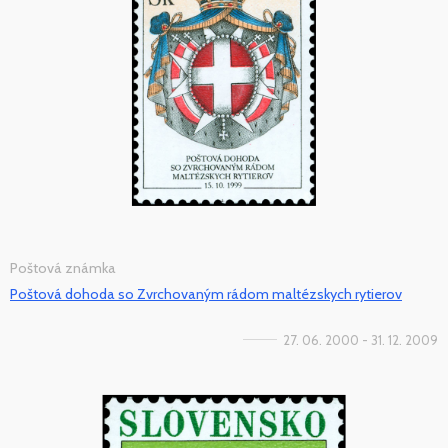
Poštová známka
Poštová dohoda so Zvrchovaným rádom maltézskych rytierov
27. 06. 2000 - 31. 12. 2009