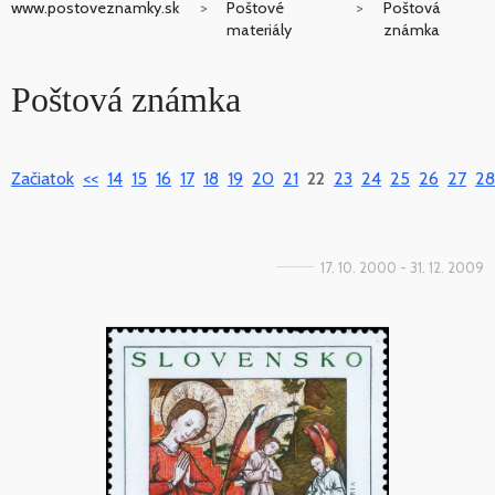
www.postoveznamky.sk
Poštové
Poštová
materiály
známka
Poštová známka
Začiatok
<<
14
15
16
17
18
19
20
21
22
23
24
25
26
27
28
17. 10. 2000 - 31. 12. 2009