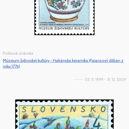
Poštová známka
Múzeum židovskej kultúry - Habánska keramika (Fajansový džbán z
roku 1776)
03. 11. 1999 - 31. 12. 2009