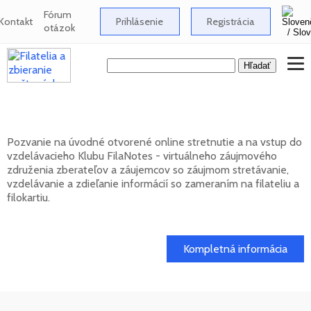
Fórum
Kontakt
Prihlásenie
Registrácia
otázok
Klub FilaNotes otvára nový ročník 2026
Pozvanie na úvodné otvorené online stretnutie a na vstup do
vzdelávacieho Klubu FilaNotes - virtuálneho záujmového
združenia zberateľov a záujemcov so záujmom stretávanie,
vzdelávanie a zdieľanie informácií so zameraním na filateliu a
filokartiu.
17. 02. 2026
Kompletná informácia