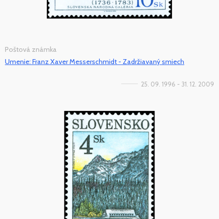
Poštová známka
Umenie: Franz Xaver Messerschmidt - Zadržiavaný smiech
25. 09. 1996 - 31. 12. 2009