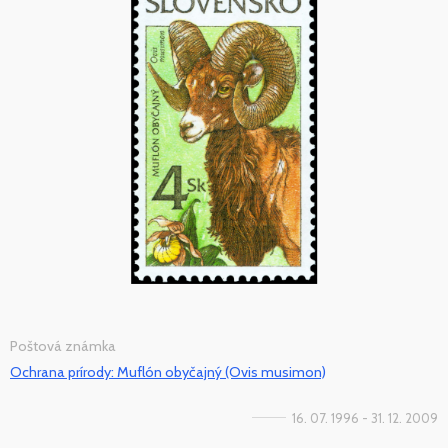
Poštová známka
Ochrana prírody: Muflón obyčajný (Ovis musimon)
16. 07. 1996 - 31. 12. 2009