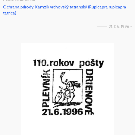
Ochrana prírody: Kamzík vrchovský tatranský (Rupicapra rupicapra
tatrica)
21. 06. 1996 -