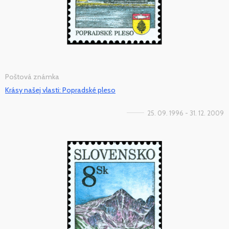
Poštová známka
Krásy našej vlasti: Popradské pleso
25. 09. 1996 - 31. 12. 2009