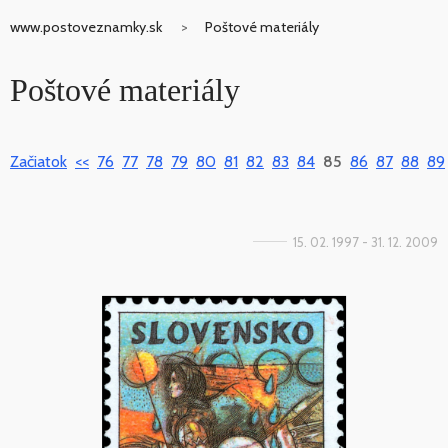
www.postoveznamky.sk
Poštové materiály
Poštové materiály
Začiatok
<<
76
77
78
79
80
81
82
83
84
85
86
87
88
89
15. 02. 1997 - 31. 12. 2009