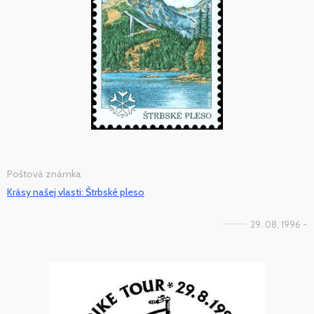
Poštová známka
Krásy našej vlasti: Štrbské pleso
29. 08. 1996 -