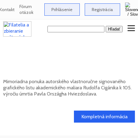
Fórum
Kontakt
Prihlásenie
Registrácia
otázok
Signovaný grafický list Rudolfa Cigánika -
105. výročie úmrtia Pavla Országha
Hviezdoslava
Mimoriadna ponuka autorského vlastnoručne signovaného
grafického listu akademického maliara Rudolfa Cigánika k 105.
výročiu úmrtia Pavla Országha Hviezdoslava.
01. 03. 2026
Kompletná informácia