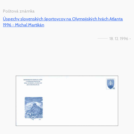
Poštová známka
Úspechy slovenských športovcov na Olympijských hrách Atlanta
1996 - Michal Martikán
18. 12. 1996 -