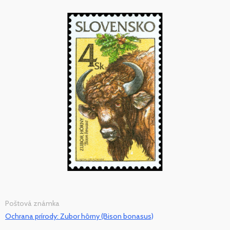
Poštová známka
Ochrana prírody: Zubor hôrny (Bison bonasus)