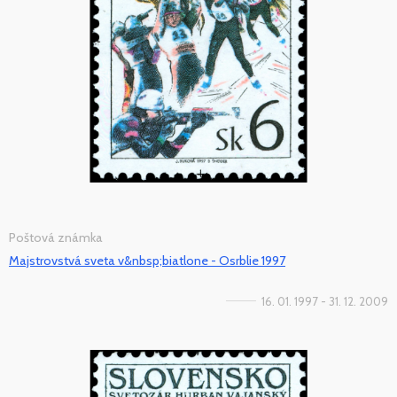
Poštová známka
Majstrovstvá sveta v&nbsp;biatlone - Osrblie 1997
16. 01. 1997 - 31. 12. 2009