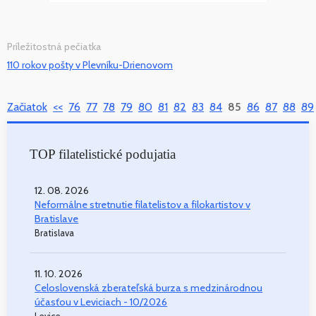
Príležitostná pečiatka
110 rokov pošty v Plevníku-Drienovom
Začiatok
<<
76
77
78
79
80
81
82
83
84
85
86
87
88
89
TOP filatelistické podujatia
12. 08. 2026
Neformálne stretnutie filatelistov a filokartistov v
Bratislave
Bratislava
11. 10. 2026
Celoslovenská zberateľská burza s medzinárodnou
účasťou v Leviciach - 10/2026