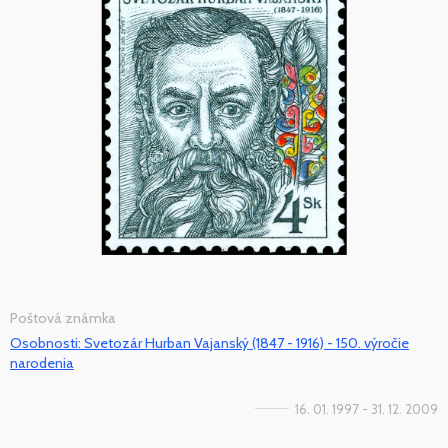
Poštová známka
Osobnosti: Svetozár Hurban Vajanský (1847 - 1916) - 150. výročie
narodenia
16. 01. 1997 - 31. 12. 2009